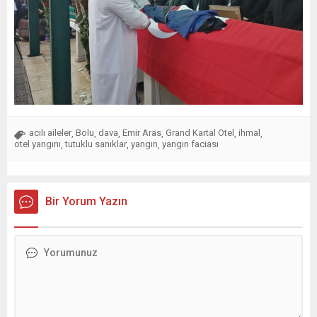
acılı aileler
Bolu
dava
Emir Aras
Grand Kartal Otel
ihmal
,
,
,
,
,
,
otel yangını
tutuklu sanıklar
yangın
yangın faciası
,
,
,
Bir Yorum Yazın