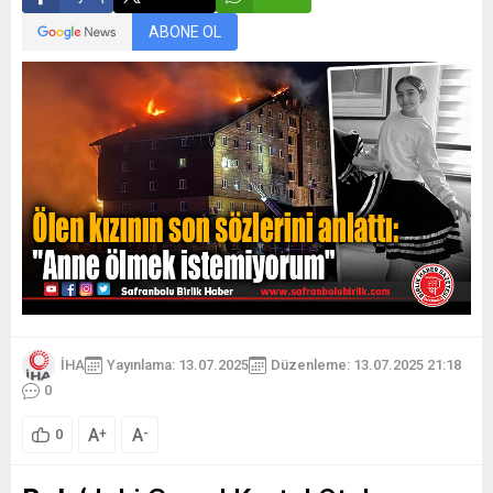
ABONE OL
İHA
Yayınlama: 13.07.2025
Düzenleme: 13.07.2025 21:18
0
A
A
+
-
0