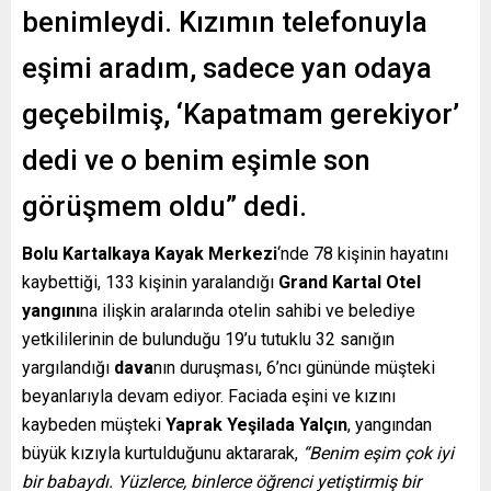
benimleydi. Kızımın telefonuyla
eşimi aradım, sadece yan odaya
geçebilmiş, ‘Kapatmam gerekiyor’
dedi ve o benim eşimle son
görüşmem oldu” dedi.
Bolu
Kartalkaya Kayak Merkezi
‘nde 78 kişinin hayatını
kaybettiği, 133 kişinin yaralandığı
Grand Kartal Otel
yangını
na ilişkin aralarında otelin sahibi ve belediye
yetkililerinin de bulunduğu 19’u tutuklu 32 sanığın
yargılandığı
dava
nın duruşması, 6’ncı gününde müşteki
beyanlarıyla devam ediyor. Faciada eşini ve kızını
kaybeden müşteki
Yaprak Yeşilada Yalçın
, yangından
büyük kızıyla kurtulduğunu aktararak,
“Benim eşim çok iyi
bir babaydı. Yüzlerce, binlerce öğrenci yetiştirmiş bir