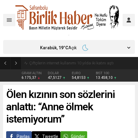
Karabük,
19
°C
Açık
Çiftçilerin internet kullanımı 10 yılda iki katını aştı
GRAM ALTIN
DOLAR
EURO
BIST 100
6.175,37
47,5127
54,8153
13.458,10
Ölen kızının son sözlerini
anlattı: “Anne ölmek
istemiyorum”
Paylaş
Tweetle
Gönder