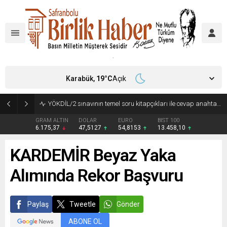
Karabük,
19
°C
Açık
YÖKDİL/2 sınavının temel soru kitapçıkları ile cevap anahtarları yayımlandı
GRAM ALTIN
DOLAR
EURO
BIST 100
6.175,37
47,5127
54,8153
13.458,10
KARDEMİR Beyaz Yaka
Alımında Rekor Başvuru
Paylaş
Tweetle
Gönder
ABONE OL