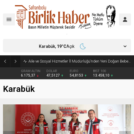
Karabük,
19
°C
Açık
Aile ve Sosyal Hizmetler İl Müdürlüğü’nden Yeni Doğan Bebekler İçin Destek Çantası
GRAM ALTIN
DOLAR
EURO
BIST 100
6.175,37
47,5127
54,8153
13.458,10
Karabük