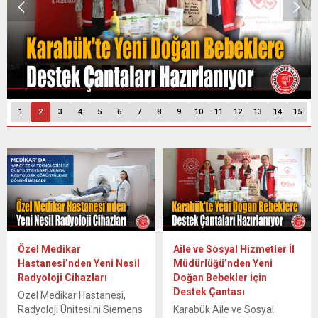
1
2
3
4
5
6
7
8
9
10
11
12
13
14
15
Özel Medikar
Aile ve Sosyal Hizmetler İl
Hastanesi’nden Yeni Nesil
Müdürlüğü’nden Yeni
Radyoloji Cihazları
Doğan Bebekler İçin
Destek Çantası
Özel Medikar Hastanesi,
Radyoloji Ünitesi’ni Siemens
Karabük Aile ve Sosyal