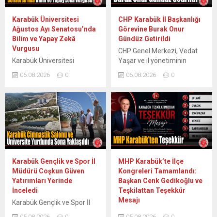
ile AK Parti Karabük İl
Amirliği ekipleri, ilçe sanayi
Başkanı Ferhat Salt’ın
sitesinde faaliyet gösteren
Karabük Üniversitesi
CHP Karabük İl Başkanlığı
girişimleri sonucunda,
esnaflara yönelik kapsamlı
Ağustos Ayı Senatosu’nda
Görevine Burak Onur
Karayolları Genel Müdürlüğü
bir denetim ve bilgilendirme
Bilim ve Yapay Zekâ
Gündüz Getirildi
Program ve...
çalışması başlattı. Sanayi
Vurgusu
CHP Genel Merkezi, Vedat
sitesinin genel düzenini ve
Karabük Üniversitesi
Yaşar ve il yönetiminin
güvenliğini korumayı...
Ağustos Ayı Senato
istifasının ardından CHP
06.08.2026
0
06.08.2026
0
Toplantısı, Rektör Prof. Dr.
Karabük İl Başkanlığı
Fatih Kırışık başkanlığında
görevine Burak Onur
gerçekleştirilerek Temmuz
Gündüz’ün atandığını
ayında yürütülen akademik,
bildirdi. Cumhuriyet Halk
bilimsel ve kurumsal
Partisi (CHP) Merkez
çalışmalar masaya yatırıldı.
Yönetim Kurulu (MYK)
Karabük Üniversitesi (KBÜ)
kararıyla CHP Karabük İl
Ağustos Ayı Senato
Başkanlığı görevine Burak
Toplantısı, Rektör Prof. Dr.
Onur Gündüz getirildi. CHP
Karabük Gençlik ve Spor İl
MHP Karabük’te İlçe
Fatih Kırışık başkanlığında
Genel Merkezi tarafından
Müdürü Coşkun Güven
Kongreleri Tamamlandı:
Senato Toplantı Salonu’nda
yapılan resmi açıklamada;
Yatırımları Yerinde
Başkan Cenk Gedikoğlu ve
tamamlandı. Üniversitenin
eski İl Başkanı Vedat Yaşar...
İnceledi
Teşkilattan Teşekkür
Temmuz ayı boyunca
Mesajı
Karabük Gençlik ve Spor İl
sürdürdüğü akademik,
Müdürü Coşkun Güven, kent
MHP Karabük İl Teşkilatı’nda
bilimsel ve idari
05.08.2026
0
05.08.2026
0