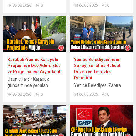
Healthineers altyapısına
Hizmetler İl Müdürlüğü,
06.08.2026
0
06.08.2026
0
sahip, yapay zekâ destekli
“Evlenecek Gençlerin
ve düşük radyasyonlu yeni
Desteklenmesi Projesi”
nesil görüntüleme
kapsamında çocuk sahibi
sistemleriyle donattı. Özel
olan ailelere ulaştırılacak
Medikar Hastanesi, sağlık
“Bebek Destek Çantaları”nın
hizmetlerinde teşhis
hazırlıklarını sürdürüyor.
kalitesini ve hasta
Karabük Aile ve Sosyal
güvenliğini en üst seviyeye
Hizmetler İl Müdürlüğü,
çıkarmak amacıyla teknoloji
“Evlenecek Gençlerin
Karabük-Yenice Karayolu
Yenice Belediyesi’nden
yatırımlarına bir yenisini
Desteklenmesi Projesi”
Projesinde Dev Adım: Etüt
Sanayi Esnafına Ruhsat,
daha ekledi. Hastane
çerçevesinde kredi
ve Proje İhalesi Yayımlandı
Düzen ve Temizlik
bünyesindeki Radyoloji
desteğinden yararlanarak
Denetimi
Uzun yıllardır Karabük
Ünitesi’ne kazandırılan
çocuk sahibi olan ailelerin
gündeminde yer alan
Yenice Belediyesi Zabıta
yapay zekâ destekli yeni...
yanında olmayı sürdürüyor.
yaklaşık 27 kilometrelik
Amirliği ekipleri, sanayi
Yeni doğan bebeklerin
06.08.2026
0
06.08.2026
0
Karabük-Yenice Karayolu
sitesindeki esnafa yönelik iş
sağlıklı bir başlangıç...
Projesi için etüt ve proje
yeri açma ruhsatı, çevre
danışmanlık hizmeti ihalesi
temizliği ve ortak alan
Kamu İhale Kurumu (KİK)
ihlalleri konusunda denetim
Bülteni’nde ilana çıktı. AK
gerçekleştirerek
Parti Karabük milletvekilleri
tebligatlarda bulundu.
Cem Şahin ve Ali Keskinkılıç
Yenice Belediyesi Zabıta