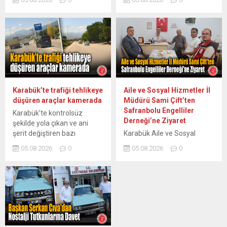
genelinde yapımı hızla süren
18 Temmuz’da başlayan 15.
faaliyetlerin...
spor tesisleri ve öğrenci yurt
Olağan İlçe Kongreleri süreci
inşaatlarında saha
Merkez İlçe ile tamamlandı.
incelemelerinde bulundu.
İl Başkanı Cenk Gedikoğlu,
Karabük Gençlik ve Spor İl
kongrelerin birlik ve
Müdürü Coşkun Güven,
beraberlik ruhuyla geçtiğini
Yatırım ve İşletmeler
vurgulayarak tüm dava
Müdürü Nizamettin Yılmaz
arkadaşlarına ve basın
ve kurumun teknik personeli
mensuplarına teşekkür etti.
Karabük’te trafiği tehlikeye
Aile ve Sosyal Hizmetler İl
eşliğinde, şehirde yapımı
Milliyetçi Hareket Partisi
düşüren araçlar kamerada
Müdürü Sami Çift’ten
devam eden spor altyapısı
(MHP) Karabük İl Başkanlığı,
Safranbolu Engelliler
Karabük’te kontrolsüz
ve barınma projelerini...
İl Başkanı Cenk Gedikoğlu
Derneği’ne Ziyaret
şekilde yola çıkan ve ani
öncülüğünde yürütülen 15.
şerit değiştiren bazı
Karabük Aile ve Sosyal
Olağan...
sürücülerin trafiği tehlikeye
Hizmetler İl Müdürü Sami
05.08.2026
0
05.08.2026
0
düşürdüğü anlar araç
Çift ve beraberindeki heyet,
kamerasınca kaydedildi. İlk
Safranbolu Engelliler
olay, Karabük’ün Safranbolu
Derneği’ni ziyaret ederek
ilçesindeki Adnan Menderes
engelli vatandaşların talep
Bulvarı’nda meydana geldi.
ve ihtiyaçlarını dinledi.
Sanayi Sokak’tan Karabük
Karabük Aile ve Sosyal
istikametine dönüş yapmak
Hizmetler İl Müdürlüğü
isteyen 78 ACS 339 plakalı
görevine atanan İl Müdürü