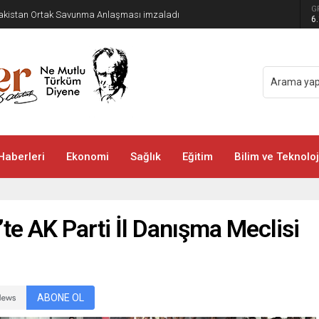
G
 Pakistan Ortak Savunma Anlaşması imzaladı
6
Haberleri
Ekonomi
Sağlık
Eğitim
Bilim ve Teknoloj
te AK Parti İl Danışma Meclisi
ABONE OL