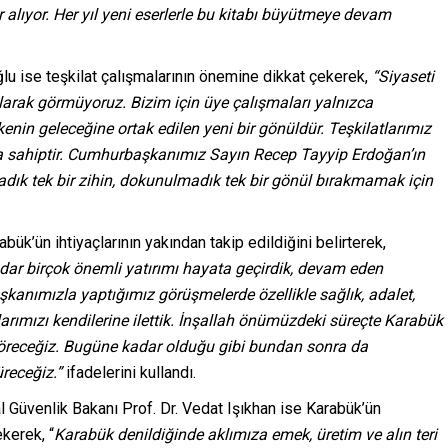
lıyor. Her yıl yeni eserlerle bu kitabı büyütmeye devam
lu ise teşkilat çalışmalarının önemine dikkat çekerek,
“Siyaseti
larak görmüyoruz. Bizim için üye çalışmaları yalnızca
kenin geleceğine ortak edilen yeni bir gönüldür. Teşkilatlarımız
a sahiptir. Cumhurbaşkanımız Sayın Recep Tayyip Erdoğan’ın
ık tek bir zihin, dokunulmadık tek bir gönül bırakmamak için
ük’ün ihtiyaçlarının yakından takip edildiğini belirterek,
ar birçok önemli yatırımı hayata geçirdik, devam eden
şkanımızla yaptığımız görüşmelerde özellikle sağlık, adalet,
çlarımızı kendilerine ilettik. İnşallah önümüzdeki süreçte Karabük
 göreceğiz. Bugüne kadar olduğu gibi bundan sonra da
receğiz.”
ifadelerini kullandı.
Güvenlik Bakanı Prof. Dr. Vedat Işıkhan ise Karabük’ün
kerek, “
Karabük denildiğinde aklımıza emek, üretim ve alın teri