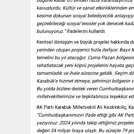
bugüne kadar 65 binden fazla vatandaşımıza 
kavuşturdu. Kültür ve sanat etkinliklerinden e
kesime dokunan sosyal belediyecilik anlayışıy
geçirebileceği sosyal tesisler yok denecek ka
bulunuyoruz.”
ifadelerini kullandı.
Kentsel dönüşüm ve büyük projeler hakkında da
yerinden oluşan projemiz hızla ilerliyor. Bayı
temelini bu yıl atacağız. Cuma Pazarı bölges
rahatlatacak yeni köprü projelerini hayata geçi
tamamladık ve ihale sürecine geldik. Seçim dön
Karabük’e hizmet etmeye, şehrimizi bölgenin ve T
Bu yolda bizlere destek veren Cumhurbaşkanım
milletvekillerimize ve teşkilatımıza teşekkür e
AK Parti Karabük Milletvekili Ali Keskinkılıç, 
“Cumhurbaşkanımızın ifade ettiği gibi AK Parti 
yazıyoruz. 2024 yılında takip ettiğimiz projele
değeri 34 milyar liraya ulaştı. Bu süreçte 79 p