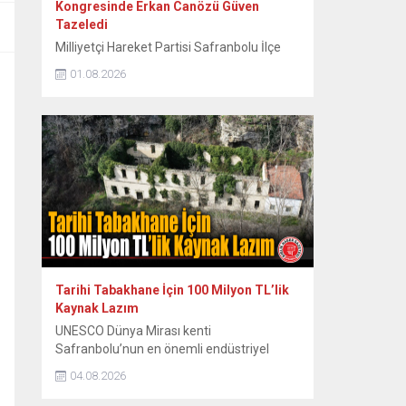
Kongresinde Erkan Canözü Güven
Tazeledi
Milliyetçi Hareket Partisi Safranbolu İlçe
Teşkilatının 15. Olağan Kongresinde tek
01.08.2026
aday olarak seçime giren mevcut başkan
Erkan Canözü, delegelerin oylarını alarak
yeniden başkan seçildi. MHP Safranbolu
İlçe Teşkilatının 15. Olağan Kongresi, Sunal
Tülbentçi Öğretmenevi’nde yoğun bir
katılımla gerçekleştirildi. Kongreye tek liste
ile giren mevcut İlçe Başkanı Erkan
Canözü, delegelerin güvenini...
Tarihi Tabakhane İçin 100 Milyon TL’lik
Kaynak Lazım
UNESCO Dünya Mirası kenti
Safranbolu’nun en önemli endüstriyel
miraslarından biri olan tarihi Eski
04.08.2026
Tabakhane Binası’nın rölöve, restitüsyon
ve restorasyon projeleri Koruma Bölge