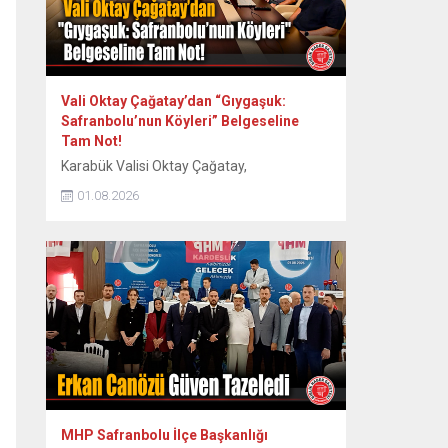
Vali Oktay Çağatay’dan “Gıygaşuk:
Safranbolu’nun Köyleri” Belgeseline
Tam Not!
Karabük Valisi Oktay Çağatay,
Safranbolu’nun 60 köyünün somut ve
01.08.2026
somut olmayan kültürel mirasını kayıt
altına alan “Gıygaşuk: Safranbolu’nun
Köyleri” adlı uzun metraj belgesel filmini
izledi. Vali Oktay Çağatay, Vali Yardımcıları
Erol Özkan ve Kerem Süleyman Yüksel ile
birlikte özel gösterime katıldı. Etkinlikte
ayrıca Safranbolu Alan Başkanı Cemil
Belder, Kültürel Miras...
MHP Safranbolu İlçe Başkanlığı