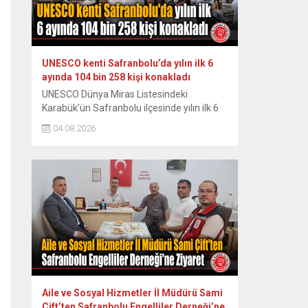
konakta sahne hazırlığı yaparken...
UNESCO kenti Safranbolu’da yılın ilk 6
ayında 104 bin 258 kişi konakladı
UNESCO Dünya Miras Listesindeki
Karabük’ün Safranbolu ilçesinde yılın ilk 6
ayında konaklayan yerli turist sayısında
04.08.2026
yüzde 7,1 artış yaşanırken, yabancı turist
sayısında ise yüzde 13 düşüş yaşandı.
Osmanlı döneminden kalma han, hamam,
cami, çeşme, köprü ve geleneksel
konaklarıyla her yıl yüz binlerce ziyaretçiyi
ağırlayan tarihi ilçede yılın ilk yarısındaki
verilere...
Aile ve Sosyal Hizmetler İl Müdürü Sami
Çift’ten Safranbolu Engelliler Derneği’ne