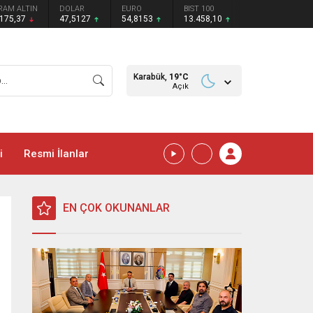
RAM ALTIN
DOLAR
EURO
BIST 100
.175,37
47,5127
54,8153
13.458,10
Karabük,
19
°C
Açık
i
Resmi İlanlar
EN ÇOK OKUNANLAR