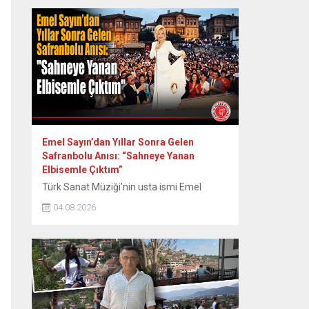
Kurulu tarafından onaylandı. Yapının ayağa
kaldırılması için onaylı proje hazır
tutulurken, 80 ila 100 milyon TL’yi bulan
restorasyon maliyeti için kaynak arayışları
hız kazandı. Safranbolu Belediyesi Kültürel
Miras...
Emel Sayın’dan Yıllar Sonra Gelen
Safranbolu Anısı: “Sahneye Yanan
Elbisemle Çıktım”
Türk Sanat Müziği’nin usta ismi Emel
Sayın, 90’lı yılların başında Safranbolu’da
04.08.2026
verdiği konserde sahne kostümünün
ütülenirken yanması nedeniyle yaşadığı
zor anları ve sonrasındaki renkli diyalogları
yıllar sonra paylaştı. Dönemin Safranbolu
Belediye Başkanı Mustafa Eren’in davetiyle
konser vermek üzere Safranbolu’ya gelen
ünlü sanatçı Emel Sayın, konakladığı tarihi