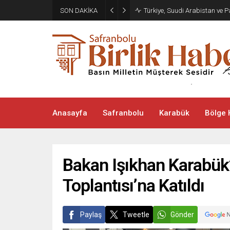
SON DAKİKA
Türkiye, Suudi Arabistan ve
Anasayfa
Safranbolu
Karabük
Bölge 
Bakan Işıkhan Karabük’
Toplantısı’na Katıldı
Paylaş
Tweetle
Gönder