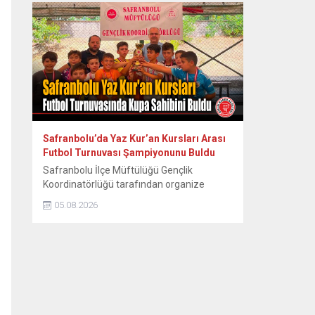
aktarmayı hedefleyen “Safranbolu Miras
Buluşmaları” serisinin ikincisi
gerçekleştirildi. Safranbolu Belediyesi
Kültürel Miras Koruma Müdürlüğü
tarafından organize edilen etkinlik, kentin
tarihsel üretim kültürünün kalbinde yer
alan Eski Tabakhane Binası önündeki...
Safranbolu’da Yaz Kur’an Kursları Arası
Futbol Turnuvası Şampiyonunu Buldu
Safranbolu İlçe Müftülüğü Gençlik
Koordinatörlüğü tarafından organize
edilen Yaz Kur’an Kursları Arası Futbol
05.08.2026
Turnuvası, heyecan dolu final
karşılaşmasıyla sona erdi. Safranbolu İlçe
Müftülüğü Gençlik Koordinatörlüğü
tarafından yaz dönemi kurslarına katılan
öğrencilere yönelik düzenlenen Futbol
Turnuvası, oynanan final müsabakasının
ardından tamamlandı. Yaz boyunca süren
eğitimlerin yanı sıra öğrencilerin sosyal ve