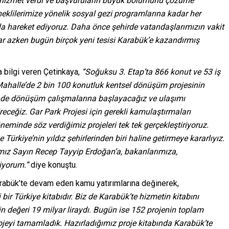
hizmet verdi ve başvuruların büyük bölümünü çözüme
meklilerimize yönelik sosyal gezi programlarına kadar her
la hareket ediyoruz. Daha önce şehirde vatandaşlarımızın vakit
dar azken bugün birçok yeni tesisi Karabük’e kazandırmış
 bilgi veren Çetinkaya,
“Soğuksu 3. Etap’ta 866 konut ve 53 iş
r Mahalle’de 2 bin 100 konutluk kentsel dönüşüm projesinin
inde dönüşüm çalışmalarına başlayacağız ve ulaşımı
receğiz. Gar Park Projesi için gerekli kamulaştırmaları
eminde söz verdiğimiz projeleri tek tek gerçekleştiriyoruz.
ürkiye’nin yıldız şehirlerinden biri haline getirmeye kararlıyız.
ız Sayın Recep Tayyip Erdoğan’a, bakanlarımıza,
diyorum.”
diye konuştu.
Karabük’te devam eden kamu yatırımlarına değinerek,
bir Türkiye kitabıdır. Biz de Karabük’te hizmetin kitabını
rin değeri 19 milyar liraydı. Bugün ise 152 projenin toplam
rojeyi tamamladık. Hazırladığımız proje kitabında Karabük’te