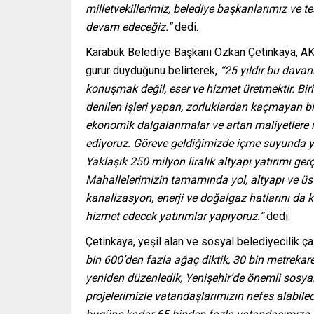
milletvekillerimiz, belediye başkanlarımız ve t
devam edeceğiz.”
dedi.
Karabük Belediye Başkanı Özkan Çetinkaya, AK P
gurur duyduğunu belirterek,
“25 yıldır bu davanı
konuşmak değil, eser ve hizmet üretmektir. Bir
denilen işleri yapan, zorluklardan kaçmayan bi
ekonomik dalgalanmalar ve artan maliyetlere
ediyoruz. Göreve geldiğimizde içme suyunda y
Yaklaşık 250 milyon liralık altyapı yatırımı gerç
Mahallelerimizin tamamında yol, altyapı ve üst
kanalizasyon, enerji ve doğalgaz hatlarını da ka
hizmet edecek yatırımlar yapıyoruz.”
dedi.
Çetinkaya, yeşil alan ve sosyal belediyecilik ç
bin 600’den fazla ağaç diktik, 30 bin metrekare
yeniden düzenledik, Yenişehir’de önemli sosyal
projelerimizle vatandaşlarımızın nefes alabil