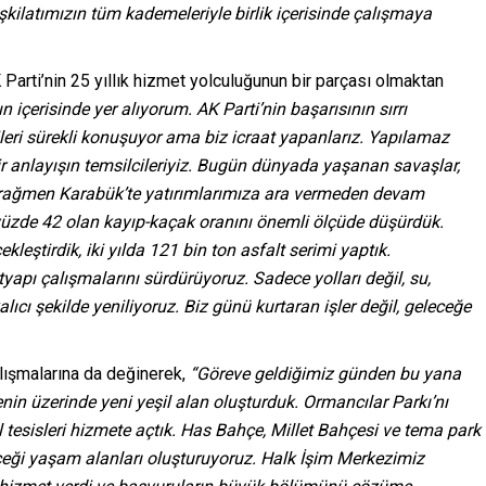
eşkilatımızın tüm kademeleriyle birlik içerisinde çalışmaya
arti’nin 25 yıllık hizmet yolculuğunun bir parçası olmaktan
n içerisinde yer alıyorum. AK Parti’nin başarısının sırrı
ileri sürekli konuşuyor ama biz icraat yapanlarız. Yapılamaz
r anlayışın temsilcileriyiz. Bugün dünyada yaşanan savaşlar,
 rağmen Karabük’te yatırımlarımıza ara vermeden devam
üzde 42 olan kayıp-kaçak oranını önemli ölçüde düşürdük.
ekleştirdik, iki yılda 121 bin ton asfalt serimi yaptık.
yapı çalışmalarını sürdürüyoruz. Sadece yolları değil, su,
lıcı şekilde yeniliyoruz. Biz günü kurtaran işler değil, geleceğe
alışmalarına da değinerek,
“Göreve geldiğimiz günden bu yana
nin üzerinde yeni yeşil alan oluşturduk. Ormancılar Parkı’nı
 tesisleri hizmete açtık. Has Bahçe, Millet Bahçesi ve tema park
eceği yaşam alanları oluşturuyoruz. Halk İşim Merkezimiz