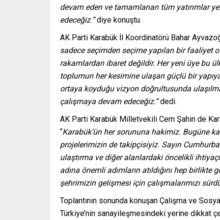
devam eden ve tamamlanan tüm yatırımlar yer a
edeceğiz.”
diye konuştu.
AK Parti Karabük İl Koordinatörü Bahar Ayvazoğ
sadece seçimden seçime yapılan bir faaliyet o
rakamlardan ibaret değildir. Her yeni üye bu ül
toplumun her kesimine ulaşan güçlü bir yapıy
ortaya koyduğu vizyon doğrultusunda ulaşılmad
çalışmaya devam edeceğiz.”
dedi.
AK Parti Karabük Milletvekili Cem Şahin de Karab
“
Karabük’ün her sorununa hakimiz. Bugüne kad
projelerimizin de takipçisiyiz. Sayın Cumhurba
ulaştırma ve diğer alanlardaki öncelikli ihtiya
adına önemli adımların atıldığını hep birlikte
şehrimizin gelişmesi için çalışmalarımızı sürdü
Toplantının sonunda konuşan Çalışma ve Sosyal 
Türkiye’nin sanayileşmesindeki yerine dikkat çe