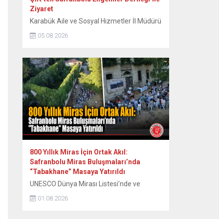
Ziyaret
Karabük Aile ve Sosyal Hizmetler İl Müdürü
Sami Çift ve beraberindeki heyet,
05.08.2026
Safranbolu Engelliler Derneği’ni ziyaret
ederek engelli vatandaşların talep ve
ihtiyaçlarını dinledi. Karabük Aile ve Sosyal
Hizmetler İl Müdürlüğü görevine atanan İl
Müdürü Sami Çift, İl Müdür Yardımcısı
Faruk Bey ve Harun Bey’den oluşan heyetle
birlikte Safranbolu Engelliler Derneği’ne...
800 Yıllık Miras İçin Ortak Akıl:
Safranbolu Miras Buluşmaları’nda
“Tabakhane” Masaya Yatırıldı
UNESCO Dünya Mirası Listesi’nde ve
Cittaslow (Sakin Şehir) ağında yer alan
01.08.2026
tarihi kent Safranbolu’da, kentin tarihsel ve
kültürel birikimini koruyarak geleceğe