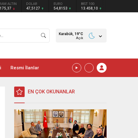
RAM ALTIN
DOLAR
EURO
BIST 100
.175,37
47,5127
54,8153
13.458,10
Karabük,
19
°C
Açık
i
Resmi İlanlar
EN ÇOK OKUNANLAR