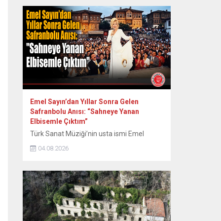
aktarmayı hedefleyen “Safranbolu Miras
Buluşmaları” serisinin ikincisi
gerçekleştirildi. Safranbolu Belediyesi
Kültürel Miras Koruma Müdürlüğü
tarafından organize edilen etkinlik, kentin
tarihsel üretim kültürünün kalbinde yer
alan Eski Tabakhane Binası önündeki...
Emel Sayın’dan Yıllar Sonra Gelen
Safranbolu Anısı: “Sahneye Yanan
Elbisemle Çıktım”
Türk Sanat Müziği’nin usta ismi Emel
Sayın, 90’lı yılların başında Safranbolu’da
04.08.2026
verdiği konserde sahne kostümünün
ütülenirken yanması nedeniyle yaşadığı
zor anları ve sonrasındaki renkli diyalogları
yıllar sonra paylaştı. Dönemin Safranbolu
Belediye Başkanı Mustafa Eren’in davetiyle
konser vermek üzere Safranbolu’ya gelen
ünlü sanatçı Emel Sayın, konakladığı tarihi