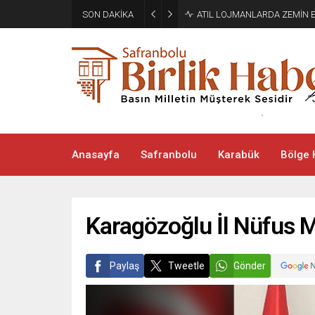
SON DAKİKA
ATIL LOJMANLARDA ZEMİN 
Anasayfa
Safranbolu
Karabük
Bölge 
Karagözoğlu İl Nüfus 
Paylaş
Tweetle
Gönder