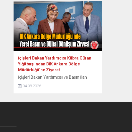
kapsamlı bir basın açıklaması yaptı. Yapılan
incelemeler sonucunda toplam 6 bin 134
kişinin vatandaşlık kararı iptal edildi veya
geri alındı. Bakanlık tarafından yapılan
açıklamada, yatırım yoluyla Türk
vatandaşlığı...
İçişleri Bakan Yardımcısı Kübra Güran
Yiğitbaşı’ndan BİK Ankara Bölge
Müdürlüğü’ne Ziyaret
İçişleri Bakan Yardımcısı ve Basın İlan
Kurumu (BİK) Genel Kurul Üyesi Kübra
04.08.2026
Güran Yiğitbaşı, Basın İlan Kurumu Ankara
Bölge Müdürlüğü’nü ziyaret ederek yerel
basının güncel durumu ve dijital dönüşüm
süreci üzerine kapsamlı
değerlendirmelerde bulundu. BİK Ankara
Bölge Müdürü Atakan Çelik tarafından
karşılanan Bakan Yardımcısı Yiğitbaşı,
ziyaret kapsamında kurumun yürüttüğü