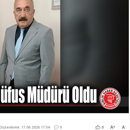
A
A
+
-
Düzenleme: 17.06.2026 17:34
0
0