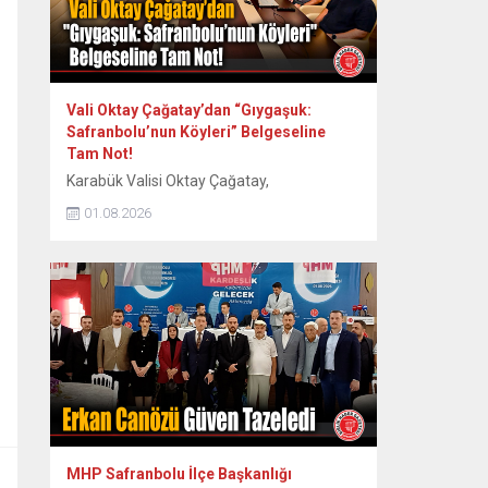
Vali Oktay Çağatay’dan “Gıygaşuk:
Safranbolu’nun Köyleri” Belgeseline
Tam Not!
Karabük Valisi Oktay Çağatay,
Safranbolu’nun 60 köyünün somut ve
01.08.2026
somut olmayan kültürel mirasını kayıt
altına alan “Gıygaşuk: Safranbolu’nun
Köyleri” adlı uzun metraj belgesel filmini
izledi. Vali Oktay Çağatay, Vali Yardımcıları
Erol Özkan ve Kerem Süleyman Yüksel ile
birlikte özel gösterime katıldı. Etkinlikte
ayrıca Safranbolu Alan Başkanı Cemil
Belder, Kültürel Miras...
MHP Safranbolu İlçe Başkanlığı