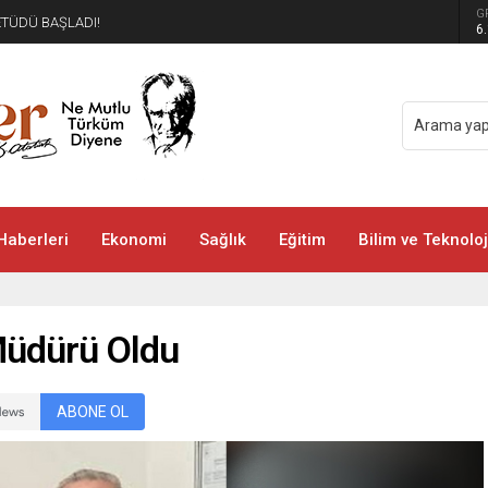
G
ETÜDÜ BAŞLADI!
6
Haberleri
Ekonomi
Sağlık
Eğitim
Bilim ve Teknoloj
Müdürü Oldu
ABONE OL