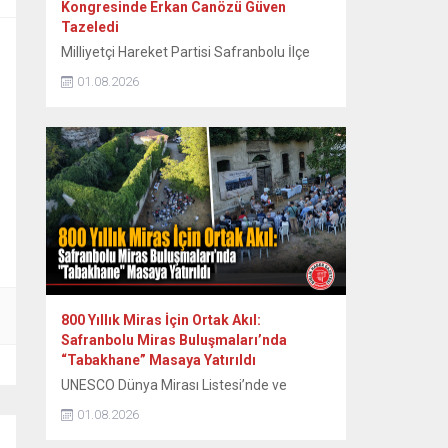
Kongresinde Erkan Canözü Güven
Tazeledi
Milliyetçi Hareket Partisi Safranbolu İlçe
Teşkilatının 15. Olağan Kongresinde tek
01.08.2026
aday olarak seçime giren mevcut başkan
Erkan Canözü, delegelerin oylarını alarak
yeniden başkan seçildi. MHP Safranbolu
İlçe Teşkilatının 15. Olağan Kongresi, Sunal
Tülbentçi Öğretmenevi’nde yoğun bir
katılımla gerçekleştirildi. Kongreye tek liste
ile giren mevcut İlçe Başkanı Erkan
Canözü, delegelerin güvenini...
800 Yıllık Miras İçin Ortak Akıl:
Safranbolu Miras Buluşmaları’nda
“Tabakhane” Masaya Yatırıldı
UNESCO Dünya Mirası Listesi’nde ve
Cittaslow (Sakin Şehir) ağında yer alan
01.08.2026
tarihi kent Safranbolu’da, kentin tarihsel ve
kültürel birikimini koruyarak geleceğe