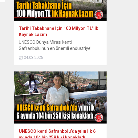
konakta sahne hazırlığı yaparken...
Tarihi Tabakhane İçin 100 Milyon TL’lik
Kaynak Lazım
UNESCO Dünya Mirası kenti
Safranbolu’nun en önemli endüstriyel
miraslarından biri olan tarihi Eski
04.08.2026
Tabakhane Binası’nın rölöve, restitüsyon
ve restorasyon projeleri Koruma Bölge
Kurulu tarafından onaylandı. Yapının ayağa
kaldırılması için onaylı proje hazır
tutulurken, 80 ila 100 milyon TL’yi bulan
restorasyon maliyeti için kaynak arayışları
hız kazandı. Safranbolu Belediyesi Kültürel
Miras...
UNESCO kenti Safranbolu’da yılın ilk 6
ayında 104 bin 258 kişi konakladı