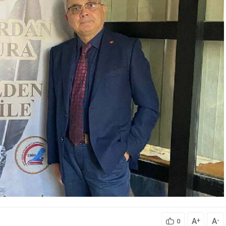
A
A
+
-
0