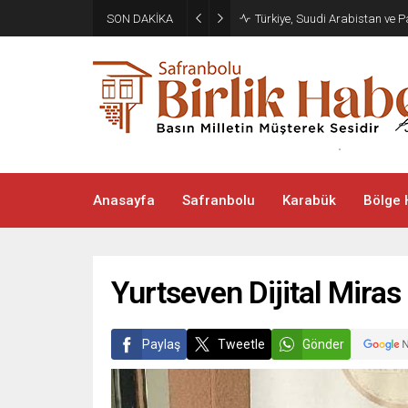
SON DAKİKA
Türkiye, Suudi Arabistan ve
Anasayfa
Safranbolu
Karabük
Bölge 
Yurtseven Dijital Miras 
Paylaş
Tweetle
Gönder