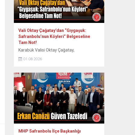
Vali Oktay Çağatay’dan “Gıygaşuk:
Safranbolu’nun Köyleri” Belgeseline
Tam Not!
Karabük Valisi Oktay Çağatay,
Safranbolu’nun 60 köyünün somut ve
01.08.2026
somut olmayan kültürel mirasını kayıt
altına alan “Gıygaşuk: Safranbolu’nun
Köyleri” adlı uzun metraj belgesel filmini
izledi. Vali Oktay Çağatay, Vali Yardımcıları
Erol Özkan ve Kerem Süleyman Yüksel ile
birlikte özel gösterime katıldı. Etkinlikte
ayrıca Safranbolu Alan Başkanı Cemil
Belder, Kültürel Miras...
MHP Safranbolu İlçe Başkanlığı