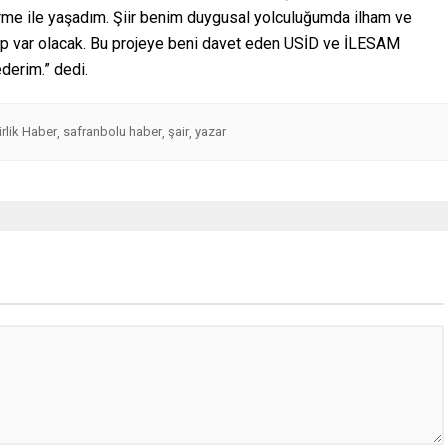
irme ile yaşadım. Şiir benim duygusal yolculuğumda ilham ve
ep var olacak. Bu projeye beni davet eden USİD ve İLESAM
ederim.” dedi.
rlik Haber
safranbolu haber
şair
yazar
,
,
,