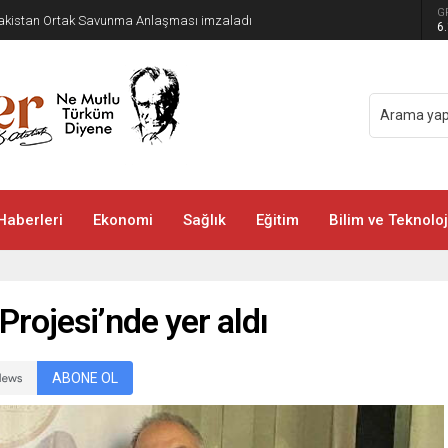
G
 Pakistan Ortak Savunma Anlaşması imzaladı
6
Haberleri
Ekonomi
Sağlık
Eğitim
Bilim ve Teknoloj
Projesi’nde yer aldı
ABONE OL