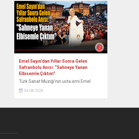
yangınların tamamen kontrol altına
alındığını bildirdi. Yumaklı, NSosyal
hesabından, orman yangınlarındaki son
duruma ilişkin paylaşım yaptı. Havadan ve
karadan yürütülen çalışmalara işaret eden
Yumaklı, “Etkili mücadeleler sonucunda,
Aydın’ın Çine, Balıkesir’in...
Emel Sayın’dan Yıllar Sonra Gelen
Safranbolu Anısı: “Sahneye Yanan
Elbisemle Çıktım”
Türk Sanat Müziği’nin usta ismi Emel
Sayın, 90’lı yılların başında Safranbolu’da
04.08.2026
verdiği konserde sahne kostümünün
ütülenirken yanması nedeniyle yaşadığı
zor anları ve sonrasındaki renkli diyalogları
yıllar sonra paylaştı. Dönemin Safranbolu
Belediye Başkanı Mustafa Eren’in davetiyle
konser vermek üzere Safranbolu’ya gelen
ünlü sanatçı Emel Sayın, konakladığı tarihi
konakta sahne hazırlığı yaparken...