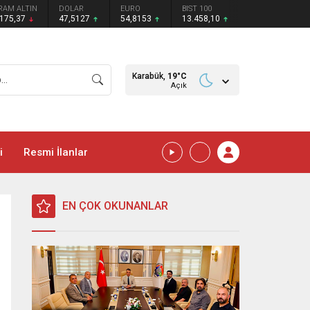
RAM ALTIN
DOLAR
EURO
BIST 100
.175,37
47,5127
54,8153
13.458,10
Karabük,
19
°C
Açık
i
Resmi İlanlar
EN ÇOK OKUNANLAR