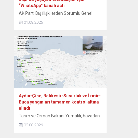
“WhatsApp” kanalı açtı
AK Parti Dış İlişkilerden Sorumlu Genel
Başkan Yardımcısı Zafer Sırakaya, yurt
01.08.2026
dışında yaşayan vatandaşlara yönelik
bilgilendirmelerin daha hızlı ve doğrudan
ulaştırılması amacıyla “WhatsApp” kanalı
açtıklarını duyurdu. Sırakaya, sosyal medya
hesabından yaptığı açıklamada,
WhatsApp’ın toplu mesajlaşma
uygulamalarına ilişkin koşulları nedeniyle
hesabına getirilen sınırlandırma sonrasında
yeni bir iletişim kanalını devreye aldıklarını
bildirdi....
Aydın-Çine, Balıkesir-Susurluk ve İzmir-
Buca yangınları tamamen kontrol altına
alındı
Tarım ve Orman Bakanı Yumaklı, havadan
ve karadan yürütülen etkili mücadeleler
02.08.2026
sonucunda, Aydın’ın Çine, Balıkesir’in
Susurluk ve İzmir’in Buca ilçelerindeki