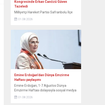
Kongresinde Erkan Canözü Güven
Tazeledi
Milliyetçi Hareket Partisi Safranbolu İlçe
Teşkilatının 15. Olağan Kongresinde tek
01.08.2026
aday olarak seçime giren mevcut başkan
Erkan Canözü, delegelerin oylarını alarak
yeniden başkan seçildi. MHP Safranbolu
İlçe Teşkilatının 15. Olağan Kongresi, Sunal
Tülbentçi Öğretmenevi’nde yoğun bir
katılımla gerçekleştirildi. Kongreye tek liste
ile giren mevcut İlçe Başkanı Erkan
Canözü, delegelerin güvenini...
Emine Erdoğan’dan Dünya Emzirme
Haftası paylaşımı
Emine Erdoğan, 1-7 Ağustos Dünya
Emzirme Haftası dolayısıyla sosyal medya
hesabından paylaşımda bulundu. Emine
01.08.2026
Erdoğan, NSosyal hesabından yaptığı
paylaşımda, “Anne sütü, yaşamın ilk