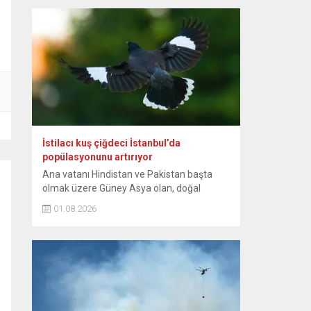
günlerinden itibaren bebeğin sağlıklı
büyümesini ve gelişimini destekleyen,
anne ile bebek arasındaki bağı
kuvvetlendiren eşsiz bir mucizedir. Her
damlasında şifa, güven ve sevgi vardır.
Diliyorum ki her...
İstilacı kuş çiğdeci İstanbul’da
popülasyonunu artırıyor
Ana vatanı Hindistan ve Pakistan başta
olmak üzere Güney Asya olan, doğal
yayılışı Güneydoğu Asya’nın bazı
01.08.2026
bölgelerine de uzanan istilacı kuş türü
çiğdeci (Hint maynası), son yıllarda
İstanbul’da yaşam alanını genişletiyor.
Sığırcıkgiller familyasından, kahverengi
tüylü, sarı bacaklı olan ve göz çevresinde
sarı çıplak deri bulunan çiğdeci, zeki bir kuş
türü...