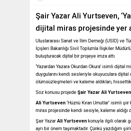
Şair Yazar Ali Yurtseven, ‘
dijital miras projesinde yer a
Uluslararası Sanat ve İlim Derneği (USİD) ve Tü
İçişleri Bakanlığı Sivil Toplumla İlişkiler Müdür
buluşturacak dijital bir projeye imza attı.
‘Yazardan Yazara Okurdan Okura’ isimli dijital 
duygularını kendi sesleriyle okuyuculara dijital
ölümsüzleşmeleri ve kaleme aldıkları, hissettikl
Söz konusu projede
Şair Yazar
Ali Yurtseven
Ali Yurtseven
‘Hüznü Kıran Umutlar’ isimli şiir 
miras projesinde kendi sesiyle, kaleme aldığı du
Şair Yazar
Ali Yurtseven
konuyla ilgili olarak
ayrı bir önem taşımaktadır. Çünkü yazdığım şiir