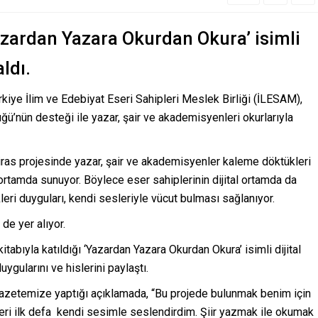
Yazardan Yazara Okurdan Okura’ isimli
ldı.
rkiye İlim ve Edebiyat Eseri Sahipleri Meslek Birliği (İLESAM),
lüğü’nün desteği ile yazar, şair ve akademisyenleri okurlarıyla
miras projesinde yazar, şair ve akademisyenler kaleme döktükleri
 ortamda sunuyor. Böylece eser sahiplerinin dijital ortamda da
eri duyguları, kendi sesleriyle vücut bulması sağlanıyor.
de yer alıyor.
kitabıyla katıldığı ‘Yazardan Yazara Okurdan Okura’ isimli dijital
ygularını ve hislerini paylaştı.
 gazetemize yaptığı açıklamada, “Bu projede bulunmak benim için
leri ilk defa kendi sesimle seslendirdim. Şiir yazmak ile okumak