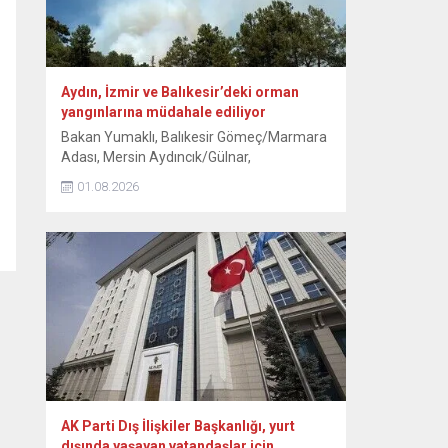
Aydın, İzmir ve Balıkesir’deki orman
yangınlarına müdahale ediliyor
Bakan Yumaklı, Balıkesir Gömeç/Marmara
Adası, Mersin Aydıncık/Gülnar,
Antalya/Alanya Tepe Mahallesi ve
01.08.2026
Kocaeli/Dilovası orman yangınlarının
tamamen, İzmir/Buca’nın ise büyük ölçüde
kontrol altına alındığını bildirdi. Aydın’ın Çine
ilçesinde ormanlık alanda 30 Temmuz’da
başlayan yangına havadan ve karadan
müdahale 3. gününde sürüyor. Kavşıt
mevkisindeki ormanlık alanda devam eden
yangına ekipler, gece boyunca müdahale...
AK Parti Dış İlişkiler Başkanlığı, yurt
dışında yaşayan vatandaşlar için