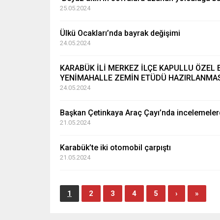
25.05.2024
Ülkü Ocakları’nda bayrak değişimi
24.05.2024
KARABÜK İLİ MERKEZ İLÇE KAPULLU ÖZEL 
YENİMAHALLE ZEMİN ETÜDÜ HAZIRLANMASI
24.05.2024
Başkan Çetinkaya Araç Çayı’nda incelemele
21.05.2024
Karabük’te iki otomobil çarpıştı
21.05.2024
1
2
3
4
5
›
»