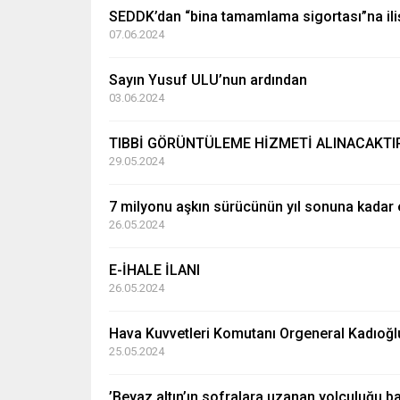
SEDDK’dan “bina tamamlama sigortası”na ili
07.06.2024
Sayın Yusuf ULU’nun ardından
03.06.2024
TIBBİ GÖRÜNTÜLEME HİZMETİ ALINACAKTI
29.05.2024
7 milyonu aşkın sürücünün yıl sonuna kadar e
26.05.2024
E-İHALE İLANI
26.05.2024
Hava Kuvvetleri Komutanı Orgeneral Kadıoğlu
25.05.2024
’Beyaz altın’ın sofralara uzanan yolculuğu ba