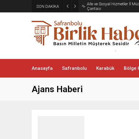
Aile ve Sosyal Hizmetler İl M
SON DAKİKA
Çantası
Anasayfa
Safranbolu
Karabük
Bölge 
Ajans Haberi