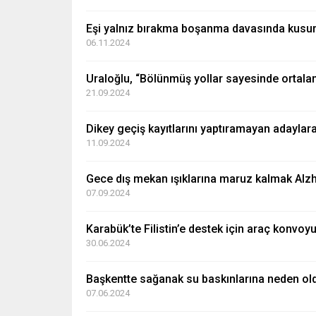
Eşi yalnız bırakma boşanma davasında kusurl
06.11.2024
Uraloğlu, “Bölünmüş yollar sayesinde ortalam
21.09.2024
Dikey geçiş kayıtlarını yaptıramayan adaylara 
11.09.2024
Gece dış mekan ışıklarına maruz kalmak Alzhei
07.09.2024
Karabük’te Filistin’e destek için araç konvoy
30.06.2024
Başkentte sağanak su baskınlarına neden ol
07.06.2024