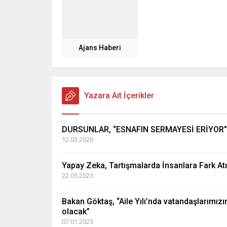
Ajans Haberi
Yazara Ait İçerikler
DURSUNLAR, “ESNAFIN SERMAYESİ ERİYOR”
12.03.2026
Yapay Zeka, Tartışmalarda İnsanlara Fark At
22.05.2025
Bakan Göktaş, “Aile Yılı’nda vatandaşlarımız
olacak”
07.01.2025