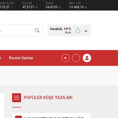
RAM ALTIN
DOLAR
EURO
BIST 100
.175,37
47,5127
54,8153
13.458,10
Karabük,
19
°C
Açık
i
Resmi İlanlar
POPÜLER KÖŞE YAZILARI