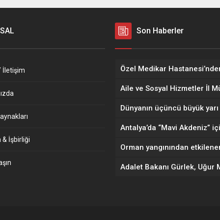
SAL
Son Haberler
 İletişim
ızda
aynakları
& İşbirliği
aşın