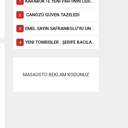
KARABÜK’TE YENİ PARTİNİN LİDERİ ELİF KÖSE Mİ?
CANÖZÜ GÜVEN TAZELEDİ
EMEL SAYIN SAFRANBOLU’YU UNUTAMIYOR
YENİ TOMRİSLER . ŞERİFE BACILAR GELİYOR
MASAÜSTÜ REKLAM KODUNUZ