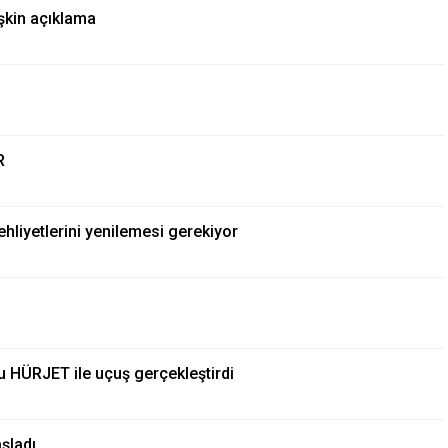
şkin açıklama
R
hliyetlerini yenilemesi gerekiyor
 HÜRJET ile uçuş gerçekleştirdi
şladı