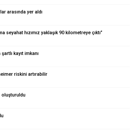
ar arasında yer aldı
a seyahat hızımız yaklaşık 90 kilometreye çıktı”
şartlı kayıt imkanı
mer riskini artırabilir
u oluşturuldu
du