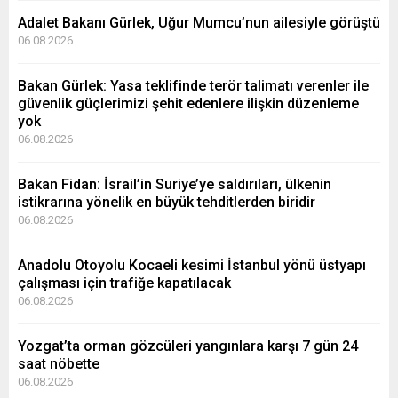
Adalet Bakanı Gürlek, Uğur Mumcu’nun ailesiyle görüştü
06.08.2026
Bakan Gürlek: Yasa teklifinde terör talimatı verenler ile
güvenlik güçlerimizi şehit edenlere ilişkin düzenleme
yok
06.08.2026
Bakan Fidan: İsrail’in Suriye’ye saldırıları, ülkenin
istikrarına yönelik en büyük tehditlerden biridir
06.08.2026
Anadolu Otoyolu Kocaeli kesimi İstanbul yönü üstyapı
çalışması için trafiğe kapatılacak
06.08.2026
Yozgat’ta orman gözcüleri yangınlara karşı 7 gün 24
saat nöbette
06.08.2026