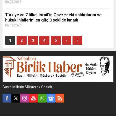
06.08.2026
Türkiye ve 7 ülke, İsrail’in Gazze’deki saldırılarını ve
hukuk ihlallerini en güçlü şekilde kınadı
06.08.2026
1
2
3
4
5
›
»
Basın Milletin Müşterek Sesidir.