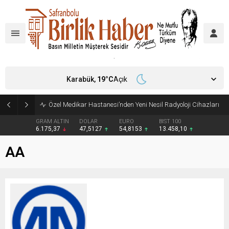
Karabük,
19
°C
Açık
Aile ve Sosyal Hizmetler İl Müdürlüğü’nden Yeni Doğan Bebekler İçin Destek Çantası
GRAM ALTIN
DOLAR
EURO
BIST 100
6.175,37
47,5127
54,8153
13.458,10
AA