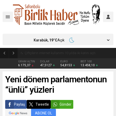
Karabük,
19
°C
Açık
Çiftçilerin internet kullanımı 10 yılda iki katını aştı
GRAM ALTIN
DOLAR
EURO
BIST 100
6.175,37
47,5127
54,8153
13.458,10
Yeni dönem parlamentonun
“ünlü” yüzleri
Paylaş
Tweetle
Gönder
ABONE OL