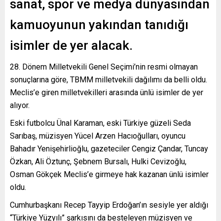
sanat, spor ve medya dünyasından
kamuoyunun yakından tanıdığı
isimler de yer alacak.
28. Dönem Milletvekili Genel Seçimi’nin resmi olmayan
sonuçlarına göre, TBMM milletvekili dağılımı da belli oldu.
Meclis’e giren milletvekilleri arasında ünlü isimler de yer
alıyor.
Eski futbolcu Ünal Karaman, eski Türkiye güzeli Seda
Sarıbaş, müzisyen Yücel Arzen Hacıoğulları, oyuncu
Bahadır Yenişehirlioğlu, gazeteciler Cengiz Çandar, Tuncay
Özkan, Ali Öztunç, Şebnem Bursalı, Hulki Cevizoğlu,
Osman Gökçek Meclis’e girmeye hak kazanan ünlü isimler
oldu.
Cumhurbaşkanı Recep Tayyip Erdoğan’ın sesiyle yer aldığı
“Türkiye Yüzyılı” şarkısını da besteleyen müzisyen ve