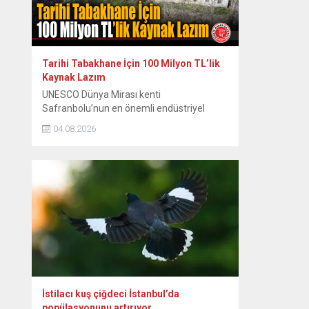
konakta sahne hazırlığı yaparken...
Tarihi Tabakhane İçin 100 Milyon TL’lik
Kaynak Lazım
UNESCO Dünya Mirası kenti
Safranbolu’nun en önemli endüstriyel
miraslarından biri olan tarihi Eski
04.08.2026
Tabakhane Binası’nın rölöve, restitüsyon
ve restorasyon projeleri Koruma Bölge
Kurulu tarafından onaylandı. Yapının ayağa
kaldırılması için onaylı proje hazır
tutulurken, 80 ila 100 milyon TL’yi bulan
restorasyon maliyeti için kaynak arayışları
hız kazandı. Safranbolu Belediyesi Kültürel
Miras...
İstilacı kuş çiğdeci İstanbul’da
popülasyonunu artırıyor