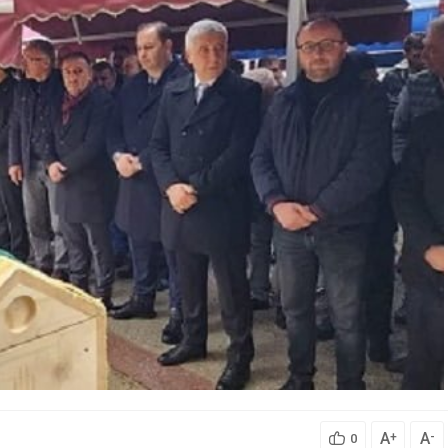
A
A
+
-
0