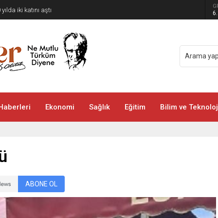
G
 yılda iki katını aştı
6
Haberleri
Ekonomi
Sağlık
Eğitim
Bilim ve Teknoloj
ü
ABONE OL