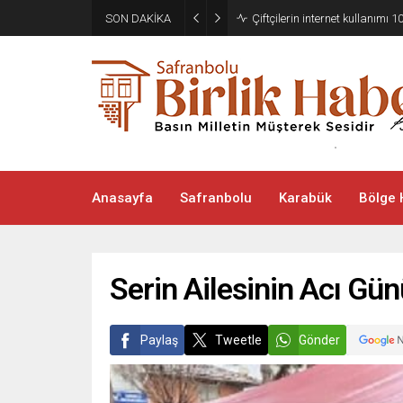
SON DAKİKA
Çiftçilerin internet kullanımı 10
Anasayfa
Safranbolu
Karabük
Bölge 
Serin Ailesinin Acı Gün
Paylaş
Tweetle
Gönder