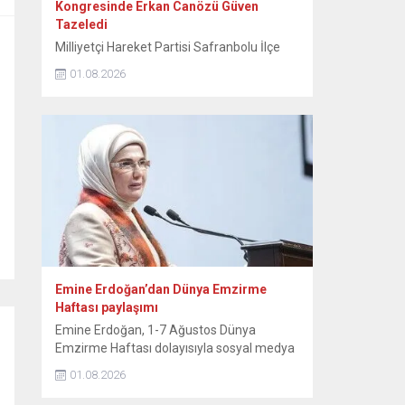
Kongresinde Erkan Canözü Güven
Tazeledi
Milliyetçi Hareket Partisi Safranbolu İlçe
Teşkilatının 15. Olağan Kongresinde tek
01.08.2026
aday olarak seçime giren mevcut başkan
Erkan Canözü, delegelerin oylarını alarak
yeniden başkan seçildi. MHP Safranbolu
İlçe Teşkilatının 15. Olağan Kongresi, Sunal
Tülbentçi Öğretmenevi’nde yoğun bir
katılımla gerçekleştirildi. Kongreye tek liste
ile giren mevcut İlçe Başkanı Erkan
Canözü, delegelerin güvenini...
Emine Erdoğan’dan Dünya Emzirme
Haftası paylaşımı
Emine Erdoğan, 1-7 Ağustos Dünya
Emzirme Haftası dolayısıyla sosyal medya
hesabından paylaşımda bulundu. Emine
01.08.2026
Erdoğan, NSosyal hesabından yaptığı
paylaşımda, “Anne sütü, yaşamın ilk