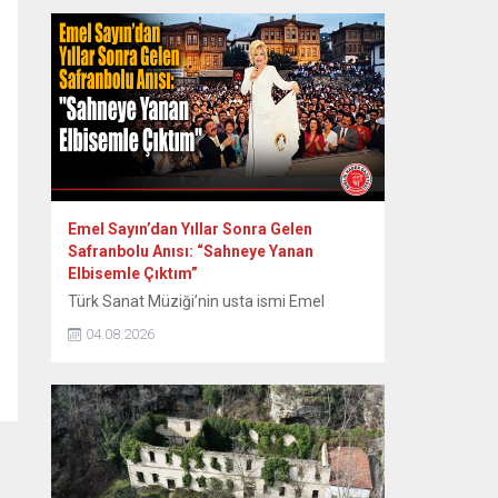
günlerinden itibaren bebeğin sağlıklı
büyümesini ve gelişimini destekleyen,
anne ile bebek arasındaki bağı
kuvvetlendiren eşsiz bir mucizedir. Her
damlasında şifa, güven ve sevgi vardır.
Diliyorum ki her...
Emel Sayın’dan Yıllar Sonra Gelen
Safranbolu Anısı: “Sahneye Yanan
Elbisemle Çıktım”
Türk Sanat Müziği’nin usta ismi Emel
Sayın, 90’lı yılların başında Safranbolu’da
04.08.2026
verdiği konserde sahne kostümünün
ütülenirken yanması nedeniyle yaşadığı
zor anları ve sonrasındaki renkli diyalogları
yıllar sonra paylaştı. Dönemin Safranbolu
Belediye Başkanı Mustafa Eren’in davetiyle
konser vermek üzere Safranbolu’ya gelen
ünlü sanatçı Emel Sayın, konakladığı tarihi