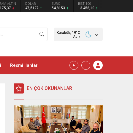
RAM ALTIN
DOLAR
EURO
BIST 100
.175,37
47,5127
54,8153
13.458,10
Karabük,
19
°C
Açık
i
Resmi İlanlar
EN ÇOK OKUNANLAR