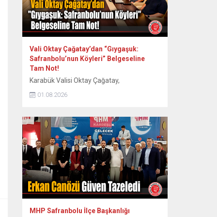
Vali Oktay Çağatay’dan “Gıygaşuk:
Safranbolu’nun Köyleri” Belgeseline
Tam Not!
Karabük Valisi Oktay Çağatay,
Safranbolu’nun 60 köyünün somut ve
01.08.2026
somut olmayan kültürel mirasını kayıt
altına alan “Gıygaşuk: Safranbolu’nun
Köyleri” adlı uzun metraj belgesel filmini
izledi. Vali Oktay Çağatay, Vali Yardımcıları
Erol Özkan ve Kerem Süleyman Yüksel ile
birlikte özel gösterime katıldı. Etkinlikte
ayrıca Safranbolu Alan Başkanı Cemil
Belder, Kültürel Miras...
MHP Safranbolu İlçe Başkanlığı