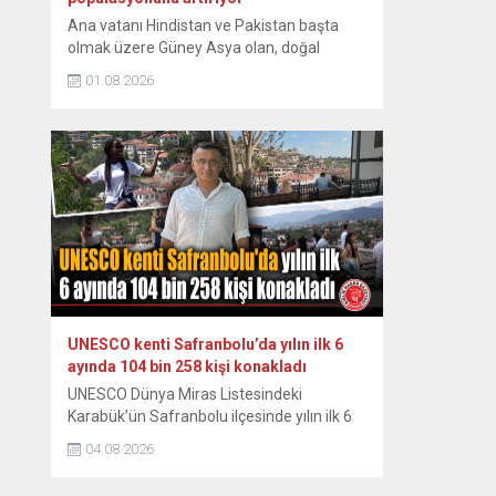
Ana vatanı Hindistan ve Pakistan başta
olmak üzere Güney Asya olan, doğal
yayılışı Güneydoğu Asya’nın bazı
01.08.2026
bölgelerine de uzanan istilacı kuş türü
çiğdeci (Hint maynası), son yıllarda
İstanbul’da yaşam alanını genişletiyor.
Sığırcıkgiller familyasından, kahverengi
tüylü, sarı bacaklı olan ve göz çevresinde
sarı çıplak deri bulunan çiğdeci, zeki bir kuş
türü...
UNESCO kenti Safranbolu’da yılın ilk 6
ayında 104 bin 258 kişi konakladı
UNESCO Dünya Miras Listesindeki
Karabük’ün Safranbolu ilçesinde yılın ilk 6
ayında konaklayan yerli turist sayısında
04.08.2026
yüzde 7,1 artış yaşanırken, yabancı turist
sayısında ise yüzde 13 düşüş yaşandı.