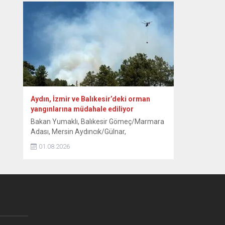
Osmanlı döneminden kalma han, hamam,
cami, çeşme, köprü ve geleneksel
konaklarıyla her yıl yüz binlerce ziyaretçiyi
ağırlayan tarihi ilçede yılın ilk yarısındaki
verilere...
Aydın, İzmir ve Balıkesir’deki orman
yangınlarına müdahale ediliyor
Bakan Yumaklı, Balıkesir Gömeç/Marmara
Adası, Mersin Aydıncık/Gülnar,
Antalya/Alanya Tepe Mahallesi ve
01.08.2026
Kocaeli/Dilovası orman yangınlarının
tamamen, İzmir/Buca’nın ise büyük ölçüde
kontrol altına alındığını bildirdi. Aydın’ın Çine
ilçesinde ormanlık alanda 30 Temmuz’da
başlayan yangına havadan ve karadan
müdahale 3. gününde sürüyor. Kavşıt
mevkisindeki ormanlık alanda devam eden
yangına ekipler, gece boyunca müdahale...