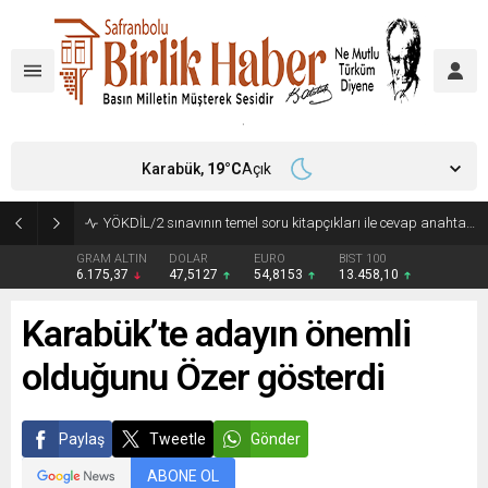
Karabük,
19
°C
Açık
YÖKDİL/2 sınavının temel soru kitapçıkları ile cevap anahtarları yayımlandı
GRAM ALTIN
DOLAR
EURO
BIST 100
6.175,37
47,5127
54,8153
13.458,10
Karabük’te adayın önemli
olduğunu Özer gösterdi
Paylaş
Tweetle
Gönder
ABONE OL