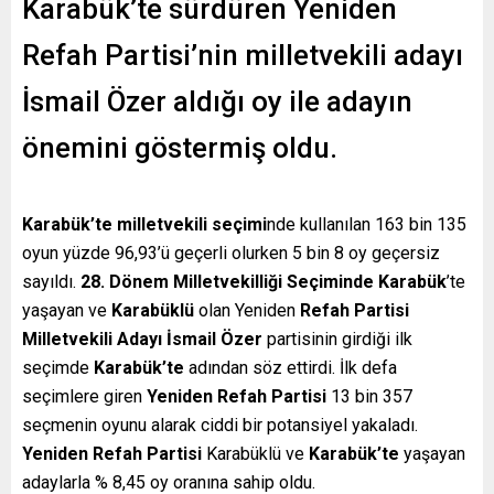
Karabük’te sürdüren Yeniden
Refah Partisi’nin milletvekili adayı
İsmail Özer aldığı oy ile adayın
önemini göstermiş oldu.
Karabük’te milletvekili seçimi
nde kullanılan 163 bin 135
oyun yüzde 96,93’ü geçerli olurken 5 bin 8 oy geçersiz
sayıldı.
28. Dönem
Milletvekilliği Seçiminde Karabük
’te
yaşayan ve
Karabüklü
olan Yeniden
Refah Partisi
Milletvekili Adayı İsmail Özer
partisinin girdiği ilk
seçimde
Karabük’te
adından söz ettirdi. İlk defa
seçimlere giren
Yeniden Refah Partisi
13 bin 357
seçmenin oyunu alarak ciddi bir potansiyel yakaladı.
Yeniden Refah Partisi
Karabüklü ve
Karabük’te
yaşayan
adaylarla % 8,45 oy oranına sahip oldu.