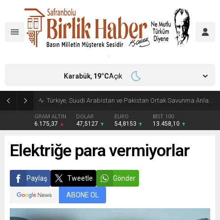
Karabük,
19
°C
Açık
Türkiye, Suudi Arabistan ve Pakistan Ortak Savunma Anlaşması imzaladı
GRAM ALTIN
DOLAR
EURO
BIST 100
6.175,37
47,5127
54,8153
13.458,10
Elektriğe para vermiyorlar
Paylaş
Tweetle
Gönder
ABONE OL