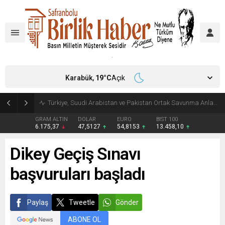
Karabük,
19
°C
Açık
Türkiye, Suudi Arabistan ve Pakistan Ortak Savunma Anlaşması imzaladı
GRAM ALTIN
DOLAR
EURO
BIST 100
6.175,37
47,5127
54,8153
13.458,10
Dikey Geçiş Sınavı
başvuruları başladı
Paylaş
Tweetle
Gönder
ABONE OL