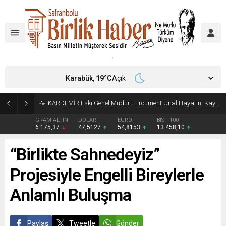
Karabük,
19
°C
Açık
Türkiye, Suudi Arabistan ve Pakistan Ortak Savunma Anlaşması imzaladı
GRAM ALTIN
DOLAR
EURO
BIST 100
6.175,37
47,5127
54,8153
13.458,10
“Birlikte Sahnede­yiz”
Projesiyle Engelli Bireylerle
Anlamlı Buluşma
Paylaş
Tweetle
Gönder