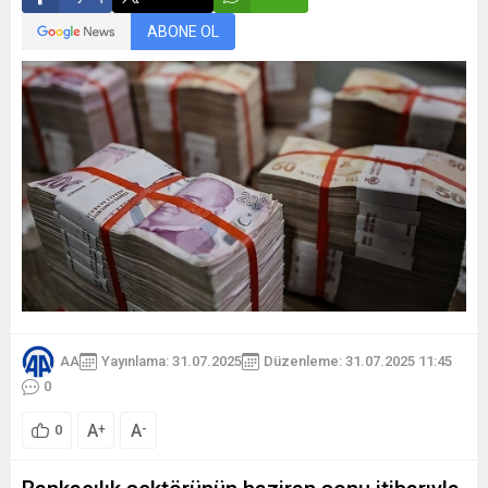
ABONE OL
AA
Yayınlama: 31.07.2025
Düzenleme: 31.07.2025 11:45
0
A
A
+
-
0