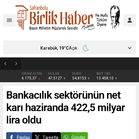
Karabük,
19
°C
Açık
İstanbul Boğazı’nda gemi trafiği çift yönlü askıya alındı
GRAM ALTIN
DOLAR
EURO
BIST 100
6.175,37
47,5127
54,8153
13.458,10
Bankacılık sektörünün net
karı haziranda 422,5 milyar
lira oldu
Paylaş
Tweetle
Gönder