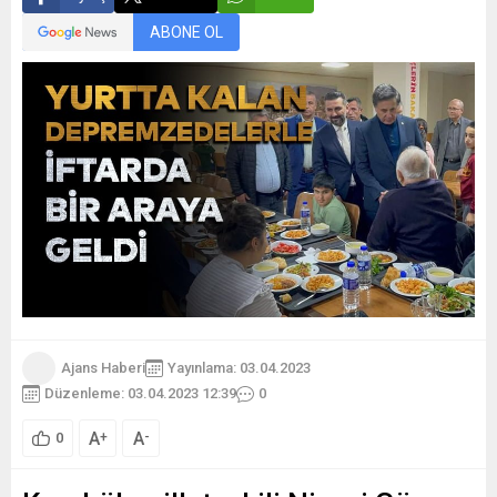
ABONE OL
Ajans Haberi
Yayınlama: 03.04.2023
Düzenleme: 03.04.2023 12:39
0
A
A
+
-
0