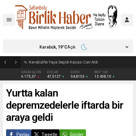
Karabük,
19
°C
Açık
Karabük’te Yaya Geçidi Kazası Can Aldı
GRAM ALTIN
DOLAR
EURO
BIST 100
6.175,37
47,5127
54,8153
13.458,10
Yurtta kalan
depremzedelerle iftarda bir
araya geldi
Paylaş
Tweetle
Gönder