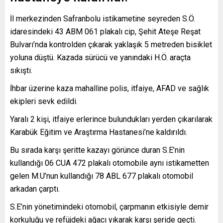
İl merkezinden Safranbolu istikametine seyreden S.Ö.
idaresindeki 43 ABM 061 plakalı cip, Şehit Ateşe Reşat
Bulvarı’nda kontrolden çıkarak yaklaşık 5 metreden bisiklet
yoluna düştü. Kazada sürücü ve yanındaki H.Ö. araçta
sıkıştı.
İhbar üzerine kaza mahalline polis, itfaiye, AFAD ve sağlık
ekipleri sevk edildi.
Yaralı 2 kişi, itfaiye erlerince bulundukları yerden çıkarılarak
Karabük Eğitim ve Araştırma Hastanesi’ne kaldırıldı.
Bu sırada karşı şeritte kazayı görünce duran S.E’nin
kullandığı 06 CUA 472 plakalı otomobile aynı istikametten
gelen M.U’nun kullandığı 78 ABL 677 plakalı otomobil
arkadan çarptı.
S.E’nin yönetimindeki otomobil, çarpmanın etkisiyle demir
korkuluğu ve refüjdeki ağacı yıkarak karşı şeride geçti.