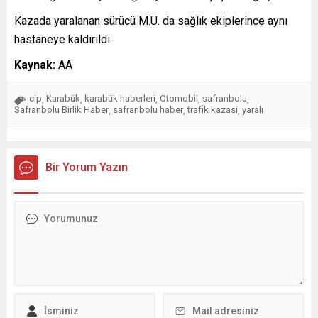
Kazada yaralanan sürücü M.U. da sağlık ekiplerince aynı
hastaneye kaldırıldı.
Kaynak:
AA
cip
Karabük
karabük haberleri
Otomobil
safranbolu
,
,
,
,
,
Safranbolu Birlik Haber
safranbolu haber
trafi̇k kazasi
yaralı
,
,
,
Bir Yorum Yazın