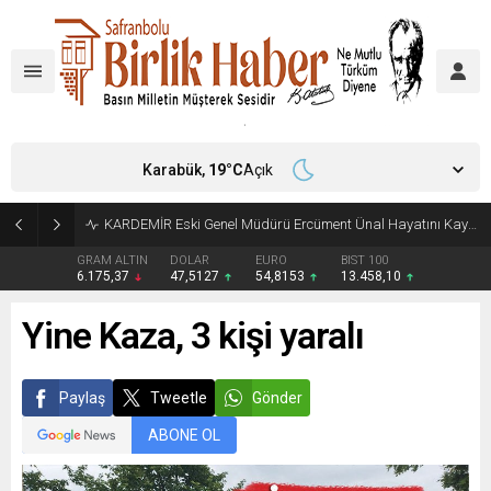
Karabük,
19
°C
Açık
Türkiye, Suudi Arabistan ve Pakistan Ortak Savunma Anlaşması imzaladı
GRAM ALTIN
DOLAR
EURO
BIST 100
6.175,37
47,5127
54,8153
13.458,10
Yine Kaza, 3 kişi yaralı
Paylaş
Tweetle
Gönder
ABONE OL