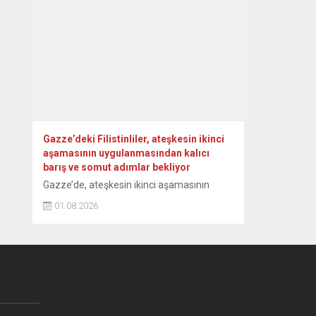
yangınların tamamen kontrol altına
alındığını bildirdi. Yumaklı, NSosyal
hesabından, orman yangınlarındaki son
duruma ilişkin paylaşım yaptı. Havadan ve
karadan yürütülen çalışmalara işaret eden
Yumaklı, “Etkili mücadeleler sonucunda,
Aydın’ın Çine, Balıkesir’in...
Gazze’deki Filistinliler, ateşkesin ikinci
aşamasının uygulanmasından kalıcı
barış ve somut adımlar bekliyor
Gazze’de, ateşkesin ikinci aşamasının
uygulanmasına ilişkin anlaşmaya varıldığı
01.08.2026
yönündeki açıklamaları sevinçle karşılayan
Filistinliler, İsrail’in saldırıları nedeniyle ağır
bir insani kriz yaşayan bölgede kalıcı
ateşkesin sağlanmasını istiyor. ABD
Başkanı Donald Trump ile “Barış Kurulu”,
Gazze’de ateşkesin bir sonraki aşamasının
uygulanmasına ilişkin anlaşmaya varıldığını
duyurdu. Kurul, Hamas’ın ayrıntılı bir yol