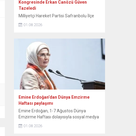
Kongresinde Erkan Canözü Güven
Tazeledi
Milliyetçi Hareket Partisi Safranbolu İlçe
Teşkilatının 15. Olağan Kongresinde tek
01.08.2026
aday olarak seçime giren mevcut başkan
Erkan Canözü, delegelerin oylarını alarak
yeniden başkan seçildi. MHP Safranbolu
İlçe Teşkilatının 15. Olağan Kongresi, Sunal
Tülbentçi Öğretmenevi’nde yoğun bir
katılımla gerçekleştirildi. Kongreye tek liste
ile giren mevcut İlçe Başkanı Erkan
Canözü, delegelerin güvenini...
Emine Erdoğan’dan Dünya Emzirme
Haftası paylaşımı
Emine Erdoğan, 1-7 Ağustos Dünya
Emzirme Haftası dolayısıyla sosyal medya
hesabından paylaşımda bulundu. Emine
01.08.2026
Erdoğan, NSosyal hesabından yaptığı
paylaşımda, “Anne sütü, yaşamın ilk