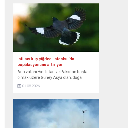
günlerinden itibaren bebeğin sağlıklı
büyümesini ve gelişimini destekleyen,
anne ile bebek arasındaki bağı
kuvvetlendiren eşsiz bir mucizedir. Her
damlasında şifa, güven ve sevgi vardır.
Diliyorum ki her...
İstilacı kuş çiğdeci İstanbul’da
popülasyonunu artırıyor
Ana vatanı Hindistan ve Pakistan başta
olmak üzere Güney Asya olan, doğal
yayılışı Güneydoğu Asya’nın bazı
01.08.2026
bölgelerine de uzanan istilacı kuş türü
çiğdeci (Hint maynası), son yıllarda
İstanbul’da yaşam alanını genişletiyor.
Sığırcıkgiller familyasından, kahverengi
tüylü, sarı bacaklı olan ve göz çevresinde
sarı çıplak deri bulunan çiğdeci, zeki bir kuş
türü...