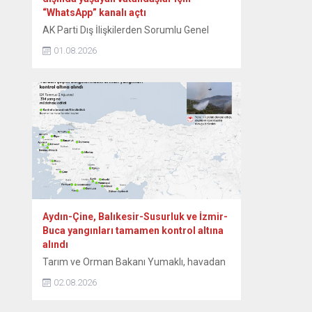
“WhatsApp” kanalı açtı
AK Parti Dış İlişkilerden Sorumlu Genel
Başkan Yardımcısı Zafer Sırakaya, yurt
01.08.2026
dışında yaşayan vatandaşlara yönelik
bilgilendirmelerin daha hızlı ve doğrudan
ulaştırılması amacıyla “WhatsApp” kanalı
açtıklarını duyurdu. Sırakaya, sosyal medya
hesabından yaptığı açıklamada,
WhatsApp’ın toplu mesajlaşma
uygulamalarına ilişkin koşulları nedeniyle
hesabına getirilen sınırlandırma sonrasında
yeni bir iletişim kanalını devreye aldıklarını
bildirdi....
Aydın-Çine, Balıkesir-Susurluk ve İzmir-
Buca yangınları tamamen kontrol altına
alındı
Tarım ve Orman Bakanı Yumaklı, havadan
ve karadan yürütülen etkili mücadeleler
02.08.2026
sonucunda, Aydın’ın Çine, Balıkesir’in
Susurluk ve İzmir’in Buca ilçelerindeki