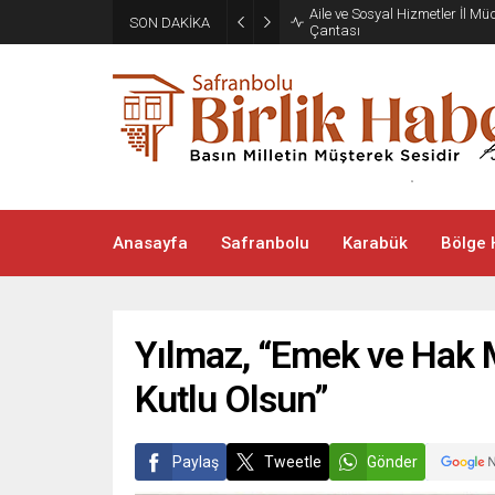
Aile ve Sosyal Hizmetler İl M
SON DAKİKA
Çantası
Anasayfa
Safranbolu
Karabük
Bölge 
Yılmaz, “Emek ve Hak 
Kutlu Olsun”
Paylaş
Tweetle
Gönder