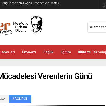
üdürlüğü’nden Yeni Doğan Bebekler İçin Destek
G
6
Haberleri
Ekonomi
Sağlık
Eğitim
Bilim ve Teknoloj
Mücadelesi Verenlerin Günü
ABONE OL