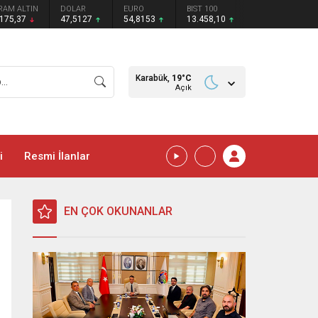
RAM ALTIN
DOLAR
EURO
BIST 100
.175,37
47,5127
54,8153
13.458,10
Karabük,
19
°C
Açık
i
Resmi İlanlar
EN ÇOK OKUNANLAR