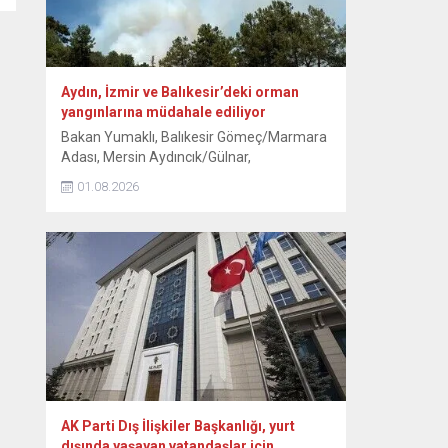
Aydın, İzmir ve Balıkesir’deki orman
yangınlarına müdahale ediliyor
Bakan Yumaklı, Balıkesir Gömeç/Marmara
Adası, Mersin Aydıncık/Gülnar,
Antalya/Alanya Tepe Mahallesi ve
01.08.2026
Kocaeli/Dilovası orman yangınlarının
tamamen, İzmir/Buca’nın ise büyük ölçüde
kontrol altına alındığını bildirdi. Aydın’ın Çine
ilçesinde ormanlık alanda 30 Temmuz’da
başlayan yangına havadan ve karadan
müdahale 3. gününde sürüyor. Kavşıt
mevkisindeki ormanlık alanda devam eden
yangına ekipler, gece boyunca müdahale...
AK Parti Dış İlişkiler Başkanlığı, yurt
dışında yaşayan vatandaşlar için