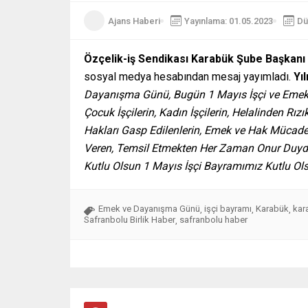
Ajans Haberi
Yayınlama: 01.05.2023
Dü
Özçelik-iş Sendikası Karabük Şube Başkanı
sosyal medya hesabından mesaj yayımladı.
Yı
Dayanışma Günü, Bugün 1 Mayıs İşçi ve Emekçi
Çocuk İşçilerin, Kadın İşçilerin, Helalinden Rı
Hakları Gasp Edilenlerin, Emek ve Hak Mücade
Veren, Temsil Etmekten Her Zaman Onur Duydu
Kutlu Olsun 1 Mayıs İşçi Bayramımız Kutlu Ol
Emek ve Dayanışma Günü
işçi bayramı
Karabük
kar
,
,
,
Safranbolu Birlik Haber
safranbolu haber
,