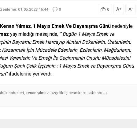
A
A
+
-
zenleme: 01.05.2023 16:44
0
0
 Kenan Yılmaz
,
1 Mayıs Emek Ve Dayanışma Günü
nedeniyle
lmaz
yayımladığı mesajında,
” Bugün 1 Mayıs Emek ve
nin Bayramı; Emek Harcayıp Alınteri Dökenlerin, Üretenlerin,
zık Kazanmak İçin Mücadele Edenlerin, Ezilenlerin, Mağdurların,
lesi Verenlerin Ve Emeği İle Geçinmenin Onurlu Mücadelesini
ğum Şanlı Çelik İşçisinin ; 1 Mayıs Emek ve Dayanışma Günü
sun”
ifadelerine yer verdi.
abük haberleri
kenan yılmaz
özçelik-iş sendikası
safranbolu
,
,
,
,