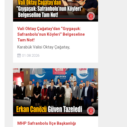
Vali Oktay Çağatay’dan “Gıygaşuk:
Safranbolu’nun Köyleri” Belgeseline
Tam Not!
Karabük Valisi Oktay Çağatay,
Safranbolu’nun 60 köyünün somut ve
01.08.2026
somut olmayan kültürel mirasını kayıt
altına alan “Gıygaşuk: Safranbolu’nun
Köyleri” adlı uzun metraj belgesel filmini
izledi. Vali Oktay Çağatay, Vali Yardımcıları
Erol Özkan ve Kerem Süleyman Yüksel ile
birlikte özel gösterime katıldı. Etkinlikte
ayrıca Safranbolu Alan Başkanı Cemil
Belder, Kültürel Miras...
MHP Safranbolu İlçe Başkanlığı