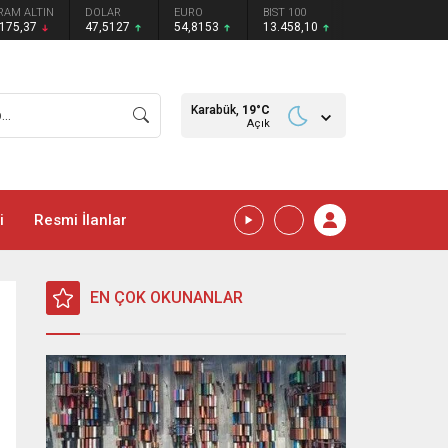
RAM ALTIN
DOLAR
EURO
BIST 100
.175,37
47,5127
54,8153
13.458,10
Karabük,
19
°C
Açık
i
Resmi İlanlar
EN ÇOK OKUNANLAR