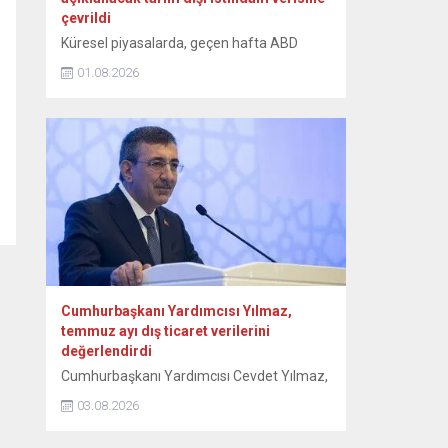
çevrildi
Küresel piyasalarda, geçen hafta ABD
Merkez Bankası (Fed) başta olmak üzere
01.08.2026
merkez bankalarının faiz kararları, Orta
Doğu’da devam eden jeopolitik
gelişmelerle karışık seyir izlenirken, gözler
ABD’de açıklanacak tarım dışı istihdam
verisine çevrildi. Orta Doğu’ya ilişkin haber
akışından gelen karışık sinyaller, teknoloji
hisselerindeki sert dalgalanmalar,
açıklanan bilançolar ve önde gelen
merkez...
Cumhurbaşkanı Yardımcısı Yılmaz,
temmuz ayı dış ticaret verilerini
değerlendirdi
Cumhurbaşkanı Yardımcısı Cevdet Yılmaz,
“Çatışma ortamının etkisiyle dünya
03.08.2026
ticaretindeki zayıf görünümün sürdüğü bu
dönemde, Türkiye’nin ihracatı güçlü üretim