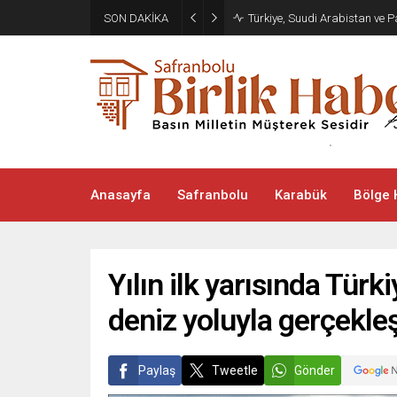
SON DAKİKA
Türkiye, Suudi Arabistan ve
Anasayfa
Safranbolu
Karabük
Bölge 
Yılın ilk yarısında Türk
deniz yoluyla gerçekleşt
Paylaş
Tweetle
Gönder