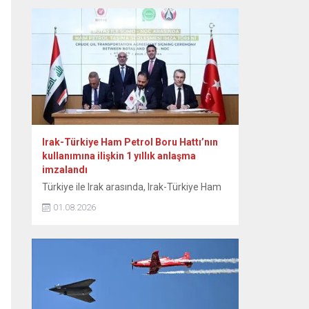
otomobil pazarına ilişkin verilere yer verildi.
Bu yılın ocak-temmuz döneminde yeni
otomobil satışlarının geçen yılın aynı
dönemine göre yüzde 10 artışla 815...
Irak-Türkiye Ham Petrol Boru Hattı’nın
kullanımına ilişkin 1 yıllık anlaşma
imzalandı
Türkiye ile Irak arasında, Irak-Türkiye Ham
Petrol Boru Hattı’nın etkin kullanımını
01.08.2026
sağlamak amacıyla günlük 750 bin varillik
kapasiteyi kapsayan 1 yıllık anlaşma
imzalandı. Enerji ve Tabii Kaynaklar
Bakanlığından yapılan açıklamaya göre,
Enerji ve Tabii Kaynaklar Bakanı Alparslan
Bayraktar, Irak Petrol Bakanı Basim
Muhammed Hüdeyir ve beraberindeki