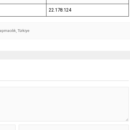
22.178.124
aşımacılık
Türkiye
,