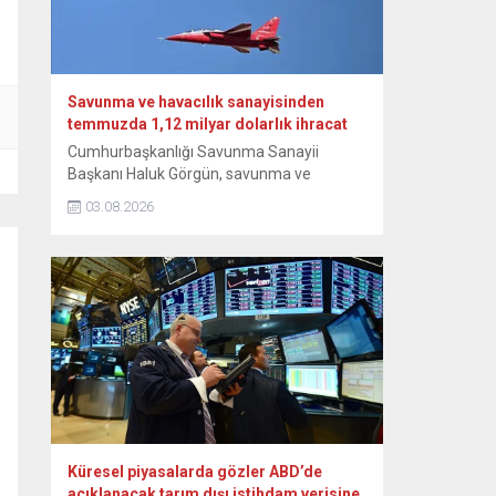
heyetle Bakanlıkta bir araya...
Savunma ve havacılık sanayisinden
temmuzda 1,12 milyar dolarlık ihracat
Cumhurbaşkanlığı Savunma Sanayii
Başkanı Haluk Görgün, savunma ve
havacılık sanayisi sektörünün temmuz
03.08.2026
ayında geçen yılın aynı ayına göre yüzde
14,4 artışla 1,12 milyar dolarlık ihracat
gerçekleştirdiğini bildirdi. Görgün, NSosyal
hesabından yaptığı paylaşımda, Türk
savunma ve havacılık sanayisi sektörünün
ihracat verilerine ilişkin bilgi verdi. Sektörün
temmuz ayında da ihracattaki istikrarlı
yükselişini...
Küresel piyasalarda gözler ABD’de
açıklanacak tarım dışı istihdam verisine