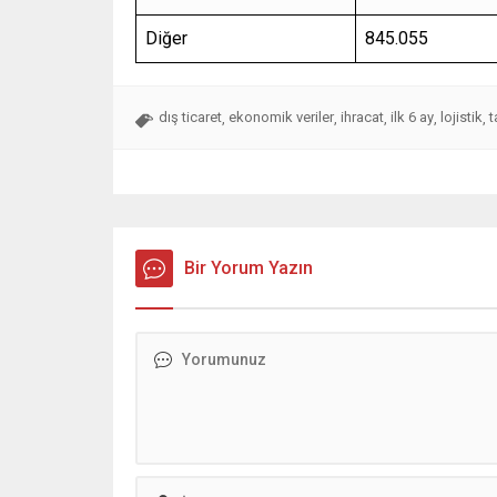
Diğer
845.055
dış ticaret
ekonomik veriler
ihracat
ilk 6 ay
lojistik
t
,
,
,
,
,
Bir Yorum Yazın