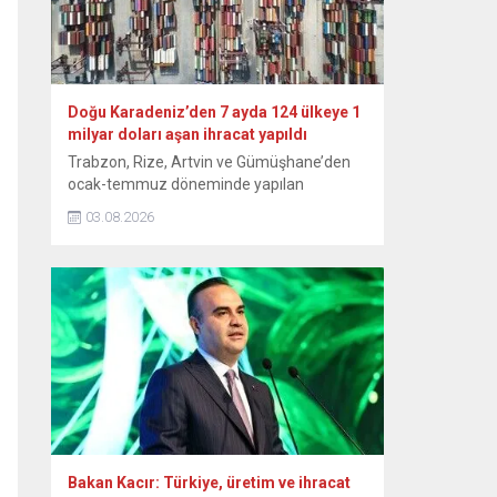
Doğu Karadeniz’den 7 ayda 124 ülkeye 1
milyar doları aşan ihracat yapıldı
Trabzon, Rize, Artvin ve Gümüşhane’den
ocak-temmuz döneminde yapılan
ihracattan geçen yılın aynı dönemine göre
03.08.2026
yüzde 18’lik artışla 1 milyar 92 milyon 760
bin 838 dolar kazanç elde edildi. Doğu
Karadeniz İhracatçılar Birliği (DKİB)
Yönetim Kurulu Başkanı Selçuk İskender,
yaptığı yazılı açıklamada, bu yılın 7 aylık
döneminde Trabzon’dan 841 milyon 470...
Bakan Kacır: Türkiye, üretim ve ihracat