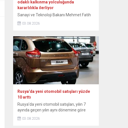
odaklı kalkınma yolculuğunda
kararlılıkla ilerliyor
Sanayi ve Teknoloji Bakanı Mehmet Fatih
Kacır, Türkiye’nin ihracatta güçlü
03.08.2026
performansının sürdüğünü belirtti. Kacır,
NSosyal hesabından yaptığı paylaşımda
temmuz ayı ihracat rakamlarını
değerlendirdi. Sanayicinin katma değerli
üretimi sürdürdüğünü ifade eden Kacır,
şunları kaydetti: “İhracatta güçlü
performansımız devam ediyor.
Temmuzda ihracat, geçen yılın aynı ayına
göre yüzde 2,9 artarak 25,6 milyar...
Rusya’da yeni otomobil satışları yüzde
10 arttı
Rusya’da yeni otomobil satışları, yılın 7
ayında geçen yılın aynı dönemine göre
yüzde 10 artarak 815 bin 100’e ulaştı.
03.08.2026
Rusya Sanayi ve Ticaret Bakanlığından
yapılan yazılı açıklamada, ülkedeki