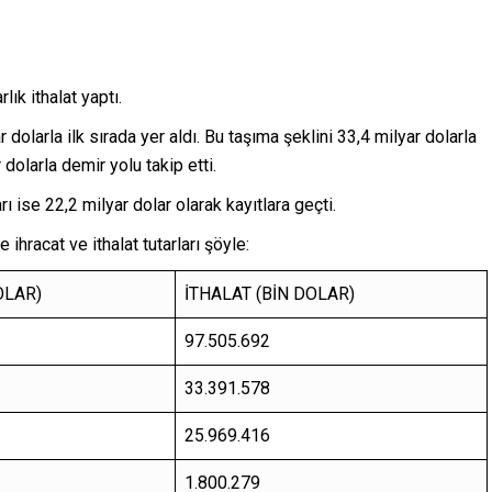
ık ithalat yaptı.
 dolarla ilk sırada yer aldı. Bu taşıma şeklini 33,4 milyar dolarla
 dolarla demir yolu takip etti.
ı ise 22,2 milyar dolar olarak kayıtlara geçti.
hracat ve ithalat tutarları şöyle:
OLAR)
İTHALAT (BİN DOLAR)
97.505.692
33.391.578
25.969.416
1.800.279