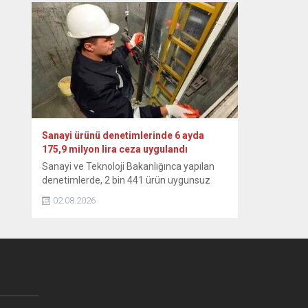
altyapısı sayesinde yüksek seviyesini
sürdürmektedir.” ifadesini kullandı. Yılmaz,
NSosyal hesabından, temmuz ayı dış
ticaret verilerine ilişkin paylaşımda
bulundu. “Küresel belirsizlikler ve çatışma
ortamının etkisiyle dünya ticaretindeki
zayıf görünümün sürdüğü bu dönemde,
Türkiye’nin...
Sanayi ürünü denetimlerinde 6 ayda
175,9 milyon lira ceza uygulandı
Sanayi ve Teknoloji Bakanlığınca yapılan
denetimlerde, 2 bin 441 ürün uygunsuz
bulundu, 105 farklı marka ve model
02.08.2026
hakkında toplatma kararı ver Sanayi ve
Teknoloji Bakanlığı, yılın ilk 6 aylık
döneminde 26 bin 310 sanayi ürününü
denetledi, uygunsuz bulunan 2 bin 441’i
için 175 milyon 898 bin 583 lira idari para...