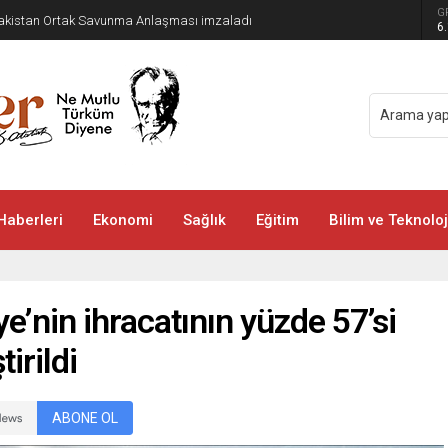
G
 Pakistan Ortak Savunma Anlaşması imzaladı
6
Haberleri
Ekonomi
Sağlık
Eğitim
Bilim ve Teknoloj
iye’nin ihracatının yüzde 57’si
irildi
ABONE OL