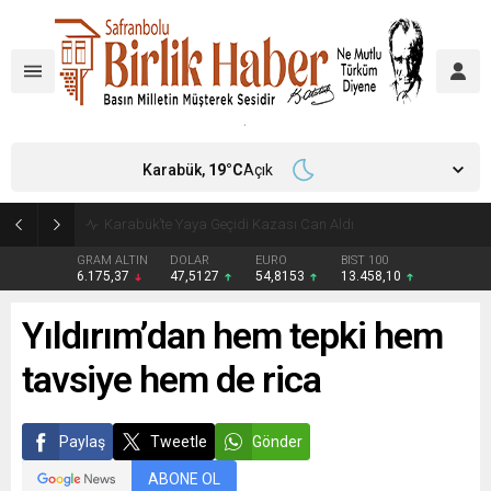
Karabük,
19
°C
Açık
Karabük’te Yaya Geçidi Kazası Can Aldı
GRAM ALTIN
DOLAR
EURO
BIST 100
6.175,37
47,5127
54,8153
13.458,10
Yıldırım’dan hem tepki hem
tavsiye hem de rica
Paylaş
Tweetle
Gönder
ABONE OL