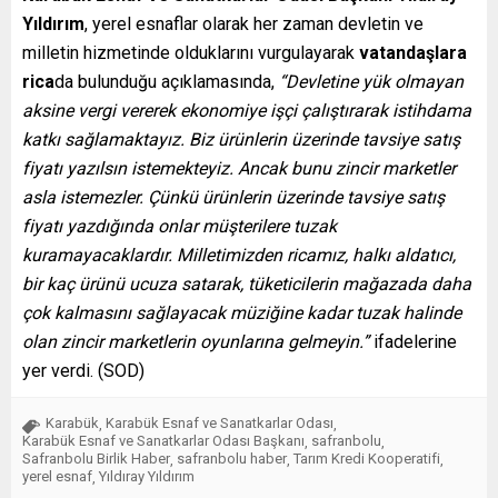
Yıldırım
, yerel esnaflar olarak her zaman devletin ve
milletin hizmetinde olduklarını vurgulayarak
vatandaşlara
rica
da bulunduğu açıklamasında,
“Devletine yük olmayan
aksine vergi vererek ekonomiye işçi çalıştırarak istihdama
katkı sağlamaktayız. Biz ürünlerin üzerinde tavsiye satış
fiyatı yazılsın istemekteyiz. Ancak bunu zincir marketler
asla istemezler. Çünkü ürünlerin üzerinde tavsiye satış
fiyatı yazdığında onlar müşterilere tuzak
kuramayacaklardır. Milletimizden ricamız, halkı aldatıcı,
bir kaç ürünü ucuza satarak, tüketicilerin mağazada daha
çok kalmasını sağlayacak müziğine kadar tuzak halinde
olan zincir marketlerin oyunlarına gelmeyin.”
ifadelerine
yer verdi. (SOD)
Karabük
Karabük Esnaf ve Sanatkarlar Odası
,
,
Karabük Esnaf ve Sanatkarlar Odası Başkanı
safranbolu
,
,
Safranbolu Birlik Haber
safranbolu haber
Tarım Kredi Kooperatifi
,
,
,
yerel esnaf
Yıldıray Yıldırım
,