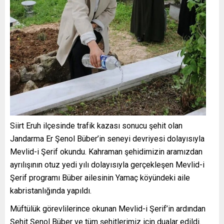
Siirt Eruh ilçesinde trafik kazası sonucu şehit olan
Jandarma Er Şenol Büber’in seneyi devriyesi dolayısıyla
Mevlid-i Şerif okundu. Kahraman şehidimizin aramızdan
ayrılışının otuz yedi yılı dolayısıyla gerçekleşen Mevlid-i
Şerif programı Büber ailesinin Yamaç köyündeki aile
kabristanlığında yapıldı.
Müftülük görevlilerince okunan Mevlid-i Şerif’in ardından
Şehit Şenol Büber ve tüm şehitlerimiz için dualar edildi.