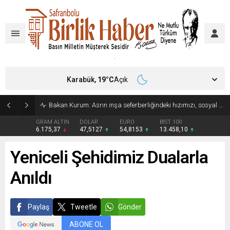
Karabük,
19
°C
Açık
Bakan Kurum: Asrın inşa seferberliğindeki hızımızı, sosyal konut seferberliğinde de sürdürmeye devam ediyoruz
GRAM ALTIN
DOLAR
EURO
BIST 100
6.175,37
47,5127
54,8153
13.458,10
Yeniceli Şehidimiz Dualarla
Anıldı
Paylaş
Tweetle
Gönder
ABONE OL