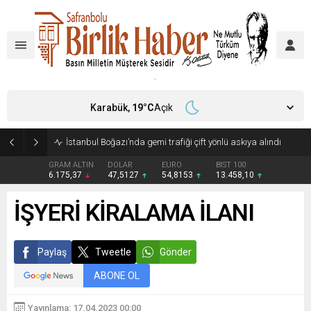
Karabük,
19
°C
Açık
İstanbul Boğazı’nda gemi trafiği çift yönlü askıya alındı
GRAM ALTIN
DOLAR
EURO
BIST 100
6.175,37
47,5127
54,8153
13.458,10
İŞYERİ KİRALAMA İLANI
Paylaş
Tweetle
Gönder
ABONE OL
Yayınlama: 17.04.2023 00:00