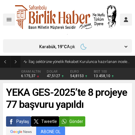
Karabük,
19
°C
Açık
İlaç sektörüne yönelik Rekabet Kurulunca hazırlanan inceleme raporu yayımlandı
GRAM ALTIN
DOLAR
EURO
BIST 100
6.175,37
47,5127
54,8153
13.458,10
YEKA GES-2025’te 8 projeye
77 başvuru yapıldı
Paylaş
Tweetle
Gönder
ABONE OL