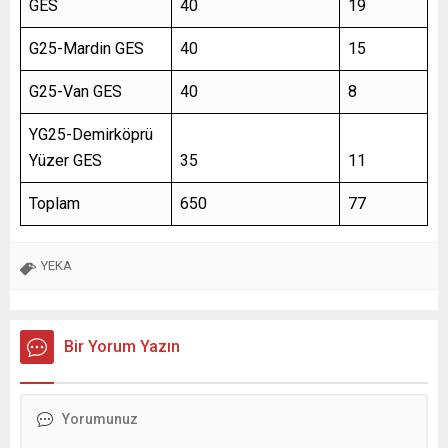
GES
40
19
G25-Mardin GES
40
15
G25-Van GES
40
8
YG25-Demirköprü
Yüzer GES
35
11
Toplam
650
77
YEKA
Bir Yorum Yazın