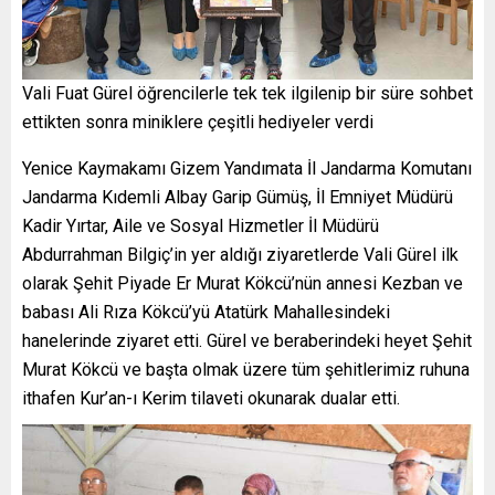
Vali Fuat Gürel öğrencilerle tek tek ilgilenip bir süre sohbet
ettikten sonra miniklere çeşitli hediyeler verdi
Yenice Kaymakamı Gizem Yandımata İl Jandarma Komutanı
Jandarma Kıdemli Albay Garip Gümüş, İl Emniyet Müdürü
Kadir Yırtar, Aile ve Sosyal Hizmetler İl Müdürü
Abdurrahman Bilgiç’in yer aldığı ziyaretlerde Vali Gürel ilk
olarak Şehit Piyade Er Murat Kökcü’nün annesi Kezban ve
babası Ali Rıza Kökcü’yü Atatürk Mahallesindeki
hanelerinde ziyaret etti. Gürel ve beraberindeki heyet Şehit
Murat Kökcü ve başta olmak üzere tüm şehitlerimiz ruhuna
ithafen Kur’an-ı Kerim tilaveti okunarak dualar etti.