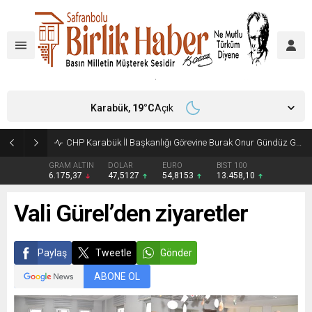
Karabük,
19
°C
Açık
CHP Karabük İl Başkanlığı Görevine Burak Onur Gündüz Getirildi
GRAM ALTIN
DOLAR
EURO
BIST 100
6.175,37
47,5127
54,8153
13.458,10
Vali Gürel’den ziyaretler
Paylaş
Tweetle
Gönder
ABONE OL