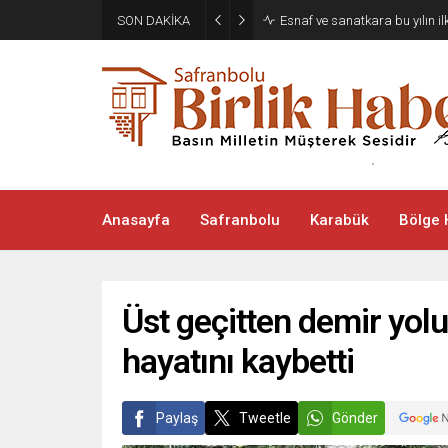
SON DAKİKA
Esnaf ve sanatkara bu yılın i
Anasayfa
Safranbolu
Karabük
Bölge 
Üst geçitten demir yol
hayatını kaybetti
Paylaş
Tweetle
Gönder