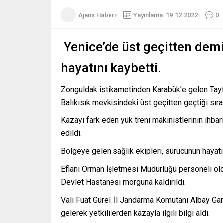
Ajans Haberi
Yayınlama: 19.12.2022
0
Yenice’de üst geçitten dem
hayatını kaybetti.
Zonguldak istikametinden Karabük’e gelen Tayf
Balıkısık mevkisindeki üst geçitten geçtiği sır
Kazayı fark eden yük treni makinistlerinin ihbar
edildi.
Bölgeye gelen sağlık ekipleri, sürücünün hayatın
Eflani Orman İşletmesi Müdürlüğü personeli ol
Devlet Hastanesi morguna kaldırıldı.
Vali Fuat Gürel, İl Jandarma Komutanı Albay 
gelerek yetkililerden kazayla ilgili bilgi aldı.