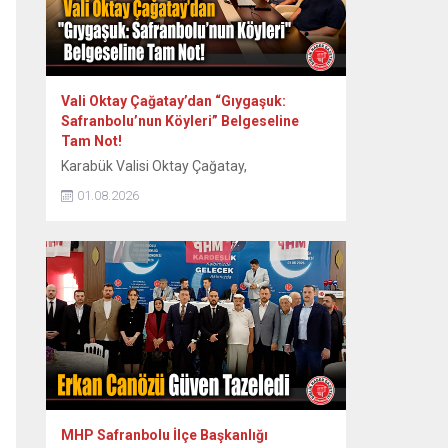
Vali Oktay Çağatay’dan “Gıygaşuk:
Safranbolu’nun Köyleri” Belgeseline
Tam Not!
Karabük Valisi Oktay Çağatay,
Safranbolu’nun 60 köyünün somut ve
01.08.2026
somut olmayan kültürel mirasını kayıt
altına alan “Gıygaşuk: Safranbolu’nun
Köyleri” adlı uzun metraj belgesel filmini
izledi. Vali Oktay Çağatay, Vali Yardımcıları
Erol Özkan ve Kerem Süleyman Yüksel ile
birlikte özel gösterime katıldı. Etkinlikte
ayrıca Safranbolu Alan Başkanı Cemil
Belder, Kültürel Miras...
MHP Safranbolu İlçe Başkanlığı