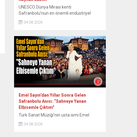
UNESCO Dünya Mirası kenti
Safranbolu’nun en önemli endüstriyel
miraslarından biri olan tarihi Eski
04.08.2026
Tabakhane Binası’nın rölöve, restitüsyon
ve restorasyon projeleri Koruma Bölge
Kurulu tarafından onaylandı. Yapının ayağa
kaldırılması için onaylı proje hazır
tutulurken, 80 ila 100 milyon TL’yi bulan
restorasyon maliyeti için kaynak arayışları
hız kazandı. Safranbolu Belediyesi Kültürel
Miras...
Emel Sayın’dan Yıllar Sonra Gelen
Safranbolu Anısı: “Sahneye Yanan
Elbisemle Çıktım”
Türk Sanat Müziği’nin usta ismi Emel
Sayın, 90’lı yılların başında Safranbolu’da
04.08.2026
verdiği konserde sahne kostümünün
ütülenirken yanması nedeniyle yaşadığı