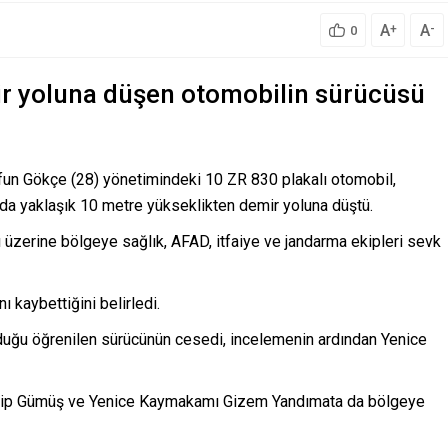
A
A
+
-
0
ir yoluna düşen otomobilin sürücüsü
un Gökçe (28) yönetimindeki 10 ZR 830 plakalı otomobil,
ada yaklaşık 10 metre yükseklikten demir yoluna düştü.
ı üzerine bölgeye sağlık, AFAD, itfaiye ve jandarma ekipleri sevk
ı kaybettiğini belirledi.
duğu öğrenilen sürücünün cesedi, incelemenin ardından Yenice
Garip Gümüş ve Yenice Kaymakamı Gizem Yandımata da bölgeye