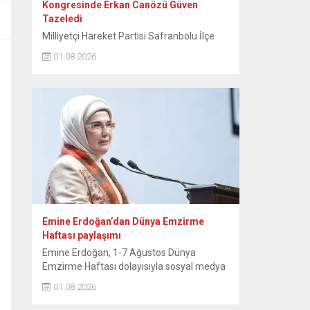
Kongresinde Erkan Canözü Güven
Tazeledi
Milliyetçi Hareket Partisi Safranbolu İlçe
Teşkilatının 15. Olağan Kongresinde tek
01.08.2026
aday olarak seçime giren mevcut başkan
Erkan Canözü, delegelerin oylarını alarak
yeniden başkan seçildi. MHP Safranbolu
İlçe Teşkilatının 15. Olağan Kongresi, Sunal
Tülbentçi Öğretmenevi’nde yoğun bir
katılımla gerçekleştirildi. Kongreye tek liste
ile giren mevcut İlçe Başkanı Erkan
Canözü, delegelerin güvenini...
Emine Erdoğan’dan Dünya Emzirme
Haftası paylaşımı
Emine Erdoğan, 1-7 Ağustos Dünya
Emzirme Haftası dolayısıyla sosyal medya
hesabından paylaşımda bulundu. Emine
01.08.2026
Erdoğan, NSosyal hesabından yaptığı
paylaşımda, “Anne sütü, yaşamın ilk