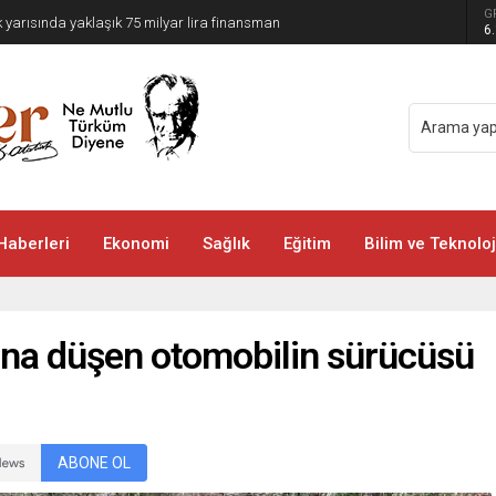
G
lk yarısında yaklaşık 75 milyar lira finansman
6
Haberleri
Ekonomi
Sağlık
Eğitim
Bilim ve Teknoloj
una düşen otomobilin sürücüsü
ABONE OL