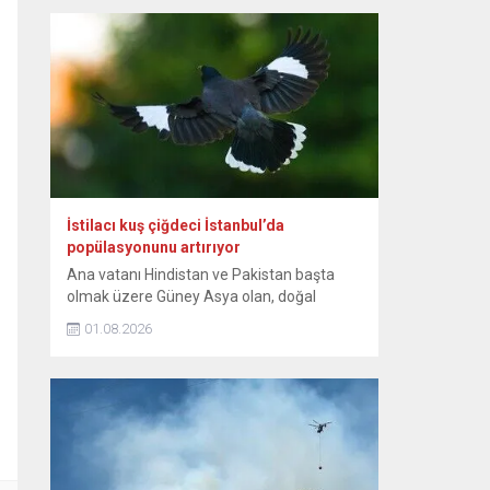
günlerinden itibaren bebeğin sağlıklı
büyümesini ve gelişimini destekleyen,
anne ile bebek arasındaki bağı
kuvvetlendiren eşsiz bir mucizedir. Her
damlasında şifa, güven ve sevgi vardır.
Diliyorum ki her...
İstilacı kuş çiğdeci İstanbul’da
popülasyonunu artırıyor
Ana vatanı Hindistan ve Pakistan başta
olmak üzere Güney Asya olan, doğal
yayılışı Güneydoğu Asya’nın bazı
01.08.2026
bölgelerine de uzanan istilacı kuş türü
çiğdeci (Hint maynası), son yıllarda
İstanbul’da yaşam alanını genişletiyor.
Sığırcıkgiller familyasından, kahverengi
tüylü, sarı bacaklı olan ve göz çevresinde
sarı çıplak deri bulunan çiğdeci, zeki bir kuş
türü...