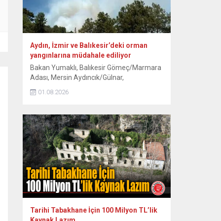
Aydın, İzmir ve Balıkesir’deki orman
yangınlarına müdahale ediliyor
Bakan Yumaklı, Balıkesir Gömeç/Marmara
Adası, Mersin Aydıncık/Gülnar,
Antalya/Alanya Tepe Mahallesi ve
01.08.2026
Kocaeli/Dilovası orman yangınlarının
tamamen, İzmir/Buca’nın ise büyük ölçüde
kontrol altına alındığını bildirdi. Aydın’ın Çine
ilçesinde ormanlık alanda 30 Temmuz’da
başlayan yangına havadan ve karadan
müdahale 3. gününde sürüyor. Kavşıt
mevkisindeki ormanlık alanda devam eden
yangına ekipler, gece boyunca müdahale...
Tarihi Tabakhane İçin 100 Milyon TL’lik
Kaynak Lazım