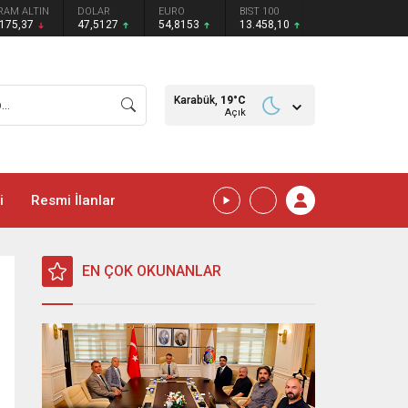
RAM ALTIN
DOLAR
EURO
BIST 100
.175,37
47,5127
54,8153
13.458,10
Karabük,
19
°C
Açık
i
Resmi İlanlar
EN ÇOK OKUNANLAR