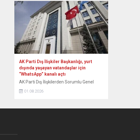
zor anları ve sonrasındaki renkli diyalogları
yıllar sonra paylaştı. Dönemin Safranbolu
Belediye Başkanı Mustafa Eren’in davetiyle
konser vermek üzere Safranbolu’ya gelen
ünlü sanatçı Emel Sayın, konakladığı tarihi
konakta sahne hazırlığı yaparken...
AK Parti Dış İlişkiler Başkanlığı, yurt
dışında yaşayan vatandaşlar için
“WhatsApp” kanalı açtı
AK Parti Dış İlişkilerden Sorumlu Genel
Başkan Yardımcısı Zafer Sırakaya, yurt
01.08.2026
dışında yaşayan vatandaşlara yönelik
bilgilendirmelerin daha hızlı ve doğrudan
ulaştırılması amacıyla “WhatsApp” kanalı
açtıklarını duyurdu. Sırakaya, sosyal medya
hesabından yaptığı açıklamada,
WhatsApp’ın toplu mesajlaşma
uygulamalarına ilişkin koşulları nedeniyle
hesabına getirilen sınırlandırma sonrasında