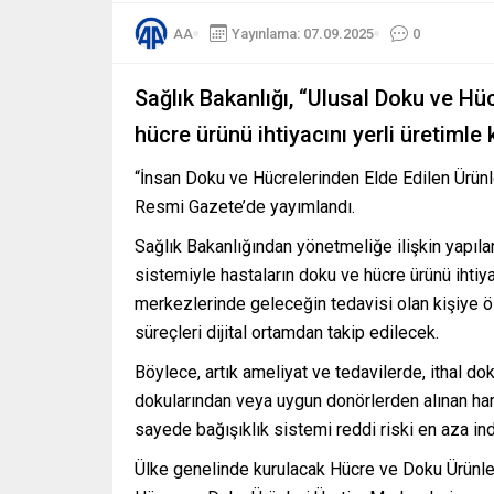
AA
Yayınlama: 07.09.2025
0
Sağlık Bakanlığı, “Ulusal Doku ve Hü
hücre ürünü ihtiyacını yerli üretimle 
“İnsan Doku ve Hücrelerinden Elde Edilen Ürünle
Resmi Gazete’de yayımlandı.
Sağlık Bakanlığından yönetmeliğe ilişkin yapıla
sistemiyle hastaların doku ve hücre ürünü ihtiya
merkezlerinde geleceğin tedavisi olan kişiye ö
süreçleri dijital ortamdan takip edilecek.
Böylece, artık ameliyat ve tedavilerde, ithal do
dokularından veya uygun donörlerden alınan ham
sayede bağışıklık sistemi reddi riski en aza indi
Ülke genelinde kurulacak Hücre ve Doku Ürünleri