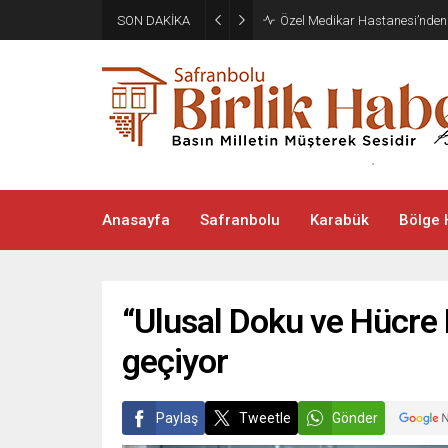
Aile ve Sosyal Hizmetler İl M
SON DAKİKA
Çantası
Anasayfa
Safranbolu
Karabük
Bölge 
“Ulusal Doku ve Hücre 
geçiyor
Paylaş
Tweetle
Gönder