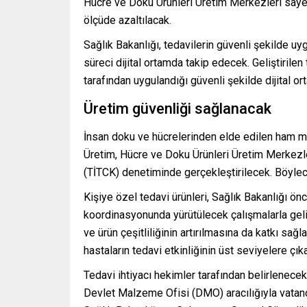
Hücre ve Doku Ürünleri Üretim Merkezleri sayesi
ölçüde azaltılacak.
Sağlık Bakanlığı, tedavilerin güvenli şekilde u
süreci dijital ortamda takip edecek. Geliştirile
tarafından uygulandığı güvenli şekilde dijital or
Üretim güvenliği sağlanacak
İnsan doku ve hücrelerinden elde edilen ham ma
Üretim, Hücre ve Doku Ürünleri Üretim Merkezle
(TİTCK) denetiminde gerçekleştirilecek. Böylece
Kişiye özel tedavi ürünleri, Sağlık Bakanlığı ö
koordinasyonunda yürütülecek çalışmalarla geliş
ve ürün çeşitliliğinin artırılmasına da katkı sağ
hastaların tedavi etkinliğinin üst seviyelere çık
Tedavi ihtiyacı hekimler tarafından belirlenece
Devlet Malzeme Ofisi (DMO) aracılığıyla vatandaş