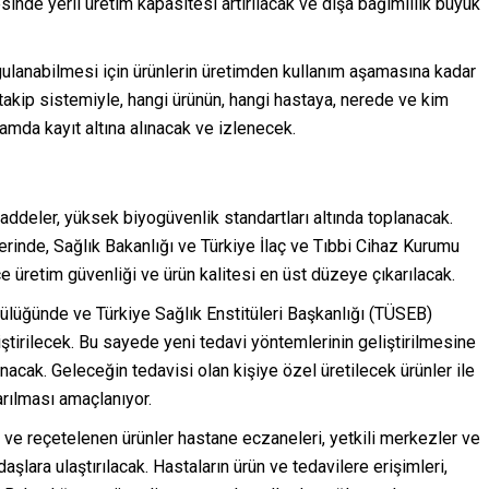
nde yerli üretim kapasitesi artırılacak ve dışa bağımlılık büyük
ygulanabilmesi için ürünlerin üretimden kullanım aşamasına kadar
n takip sistemiyle, hangi ürünün, hangi hastaya, nerede ve kim
tamda kayıt altına alınacak ve izlenecek.
ddeler, yüksek biyogüvenlik standartları altında toplanacak.
rinde, Sağlık Bakanlığı ve Türkiye İlaç ve Tıbbi Cihaz Kurumu
 üretim güvenliği ve ürün kalitesi en üst düzeye çıkarılacak.
ncülüğünde ve Türkiye Sağlık Enstitüleri Başkanlığı (TÜSEB)
tirilecek. Bu sayede yeni tedavi yöntemlerinin geliştirilmesine
lanacak. Geleceğin tedavisi olan kişiye özel üretilecek ürünler ile
arılması amaçlanıyor.
k ve reçetelenen ürünler hastane eczaneleri, yetkili merkezler ve
lara ulaştırılacak. Hastaların ürün ve tedavilere erişimleri,