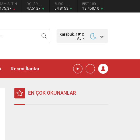
RAM ALTIN
DOLAR
EURO
BIST 100
.175,37
47,5127
54,8153
13.458,10
Karabük,
19
°C
Açık
i
Resmi İlanlar
EN ÇOK OKUNANLAR