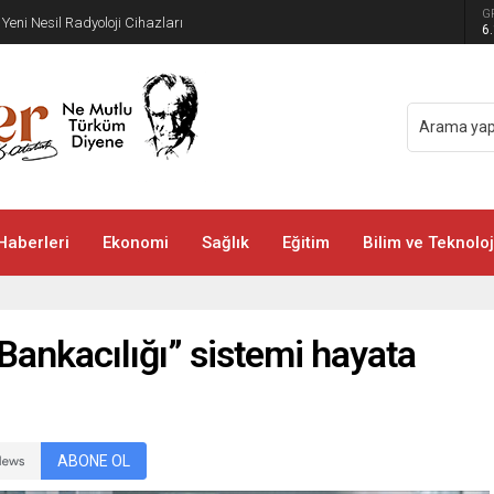
üdürlüğü’nden Yeni Doğan Bebekler İçin Destek
G
6
Haberleri
Ekonomi
Sağlık
Eğitim
Bilim ve Teknoloj
Bankacılığı” sistemi hayata
ABONE OL