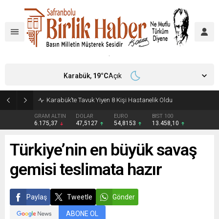
Karabük,
19
°C
Açık
Karabük’te Tavuk Yiyen 8 Kişi Hastanelik Oldu
GRAM ALTIN
DOLAR
EURO
BIST 100
6.175,37
47,5127
54,8153
13.458,10
Türkiye’nin en büyük savaş
gemisi teslimata hazır
Paylaş
Tweetle
Gönder
ABONE OL