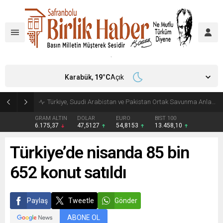
Karabük,
19
°C
Açık
Türkiye, Suudi Arabistan ve Pakistan Ortak Savunma Anlaşması imzaladı
GRAM ALTIN
DOLAR
EURO
BIST 100
6.175,37
47,5127
54,8153
13.458,10
Türkiye’de nisanda 85 bin
652 konut satıldı
Paylaş
Tweetle
Gönder
ABONE OL