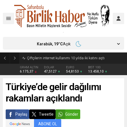
Karabük,
19
°C
Açık
Çiftçilerin internet kullanımı 10 yılda iki katını aştı
GRAM ALTIN
DOLAR
EURO
BIST 100
6.175,37
47,5127
54,8153
13.458,10
Türkiye’de gelir dağılımı
rakamları açıklandı
Paylaş
Tweetle
Gönder
ABONE OL