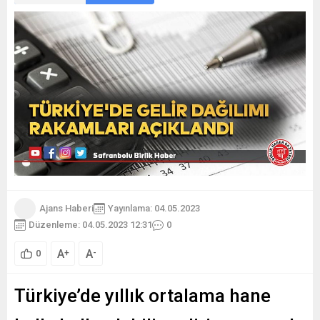
Ajans Haberi
Yayınlama: 04.05.2023
Düzenleme: 04.05.2023 12:31
0
A
A
+
-
0
Türkiye’de yıllık ortalama hane