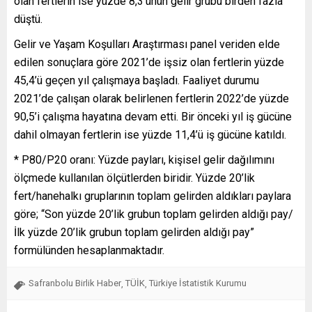
olan fertlerin ise yüzde 8,3’ünün gelir grubu birden fazla
düştü.
Gelir ve Yaşam Koşulları Araştırması panel veriden elde
edilen sonuçlara göre 2021’de işsiz olan fertlerin yüzde
45,4’ü geçen yıl çalışmaya başladı. Faaliyet durumu
2021’de çalışan olarak belirlenen fertlerin 2022’de yüzde
90,5’i çalışma hayatına devam etti. Bir önceki yıl iş gücüne
dahil olmayan fertlerin ise yüzde 11,4’ü iş gücüne katıldı.
* P80/P20 oranı: Yüzde payları, kişisel gelir dağılımını
ölçmede kullanılan ölçütlerden biridir. Yüzde 20’lik
fert/hanehalkı gruplarının toplam gelirden aldıkları paylara
göre; “Son yüzde 20’lik grubun toplam gelirden aldığı pay/
İlk yüzde 20’lik grubun toplam gelirden aldığı pay”
formülünden hesaplanmaktadır.
Safranbolu Birlik Haber
TÜİK
Türkiye İstatistik Kurumu
,
,