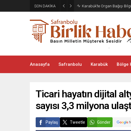
SON DAKİKA
Karabük’te Organ Bağışı Bilg
Anasayfa
Safranbolu
Karabük
Bölge 
Ticari hayatın dijital al
sayısı 3,3 milyona ulaşt
Paylaş
Tweetle
Gönder