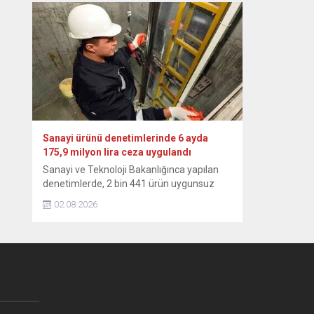
altyapısı sayesinde yüksek seviyesini
sürdürmektedir.” ifadesini kullandı. Yılmaz,
NSosyal hesabından, temmuz ayı dış
ticaret verilerine ilişkin paylaşımda
bulundu. “Küresel belirsizlikler ve çatışma
ortamının etkisiyle dünya ticaretindeki
zayıf görünümün sürdüğü bu dönemde,
Türkiye’nin...
Sanayi ürünü denetimlerinde 6 ayda
175,9 milyon lira ceza uygulandı
Sanayi ve Teknoloji Bakanlığınca yapılan
denetimlerde, 2 bin 441 ürün uygunsuz
bulundu, 105 farklı marka ve model
02.08.2026
hakkında toplatma kararı ver Sanayi ve
Teknoloji Bakanlığı, yılın ilk 6 aylık
döneminde 26 bin 310 sanayi ürününü
denetledi, uygunsuz bulunan 2 bin 441’i
için 175 milyon 898 bin 583 lira idari para...