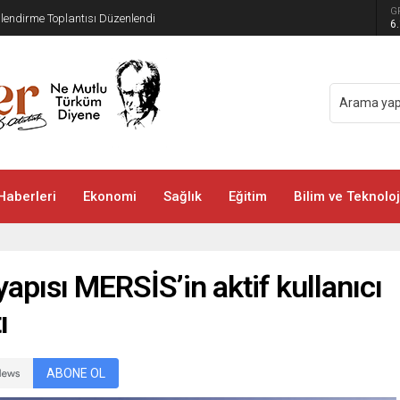
G
ilendirme Toplantısı Düzenlendi
6
Haberleri
Ekonomi
Sağlık
Eğitim
Bilim ve Teknoloj
tyapısı MERSİS’in aktif kullanıcı
ı
ABONE OL