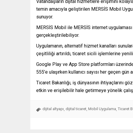
Vatandaşların dijital hizmetlere erişimini kolayl
temin amacıyla geliştirilen MERSİS Mobil Uygula
sunuyor.
MERSİS Mobil ile MERSİS internet uygulaması ü
gerçekleştirilebiliyor.
Uygulamanın, alternatif hizmet kanalları sunulara
çeşitliliği artırıldı, ticaret sicili işlemlerine yeni
Google Play ve App Store platformları üzerinde
555’e ulaşırken kullanıcı sayısı her geçen gün ar
Ticaret Bakanlığı, iş dünyasının ihtiyaçlarını gö
etkin ve erişilebilir hale getirmeye yönelik çalı
dijital altyapı
dijital ticaret
Mobil Uygulama
Ticaret B
,
,
,