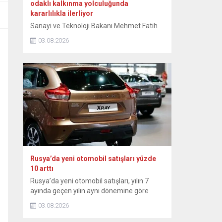
odaklı kalkınma yolculuğunda
kararlılıkla ilerliyor
Sanayi ve Teknoloji Bakanı Mehmet Fatih
Kacır, Türkiye’nin ihracatta güçlü
03.08.2026
performansının sürdüğünü belirtti. Kacır,
NSosyal hesabından yaptığı paylaşımda
temmuz ayı ihracat rakamlarını
değerlendirdi. Sanayicinin katma değerli
üretimi sürdürdüğünü ifade eden Kacır,
şunları kaydetti: “İhracatta güçlü
performansımız devam ediyor.
Temmuzda ihracat, geçen yılın aynı ayına
göre yüzde 2,9 artarak 25,6 milyar...
Rusya’da yeni otomobil satışları yüzde
10 arttı
Rusya’da yeni otomobil satışları, yılın 7
ayında geçen yılın aynı dönemine göre
yüzde 10 artarak 815 bin 100’e ulaştı.
03.08.2026
Rusya Sanayi ve Ticaret Bakanlığından
yapılan yazılı açıklamada, ülkedeki