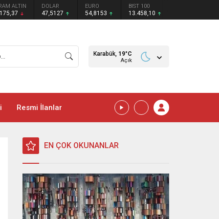
RAM ALTIN
DOLAR
EURO
BIST 100
.175,37
47,5127
54,8153
13.458,10
Karabük,
19
°C
Açık
i
Resmi İlanlar
EN ÇOK OKUNANLAR