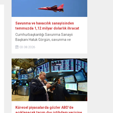
heyetle Bakanlıkta bir araya...
Savunma ve havacılık sanayisinden
temmuzda 1,12 milyar dolarlık ihracat
Cumhurbaşkanlığı Savunma Sanayii
Başkanı Haluk Görgün, savunma ve
havacılık sanayisi sektörünün temmuz
03.08.2026
ayında geçen yılın aynı ayına göre yüzde
14,4 artışla 1,12 milyar dolarlık ihracat
gerçekleştirdiğini bildirdi. Görgün, NSosyal
hesabından yaptığı paylaşımda, Türk
savunma ve havacılık sanayisi sektörünün
ihracat verilerine ilişkin bilgi verdi. Sektörün
temmuz ayında da ihracattaki istikrarlı
yükselişini...
Küresel piyasalarda gözler ABD’de
açıklanacak tarım dışı istihdam verisine