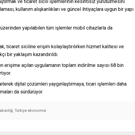
aştırmak ve ticaret sicili işlemlerinin kesintisiz yürütülmesini
ması, kullanım alışkanlıkları ve güncel ihtiyaçlara uygun bir yapı
zerinden yapılabilen tüm işlemler mobil cihazlarla da
k, ticaret siciline erişim kolaylaştırılırken hizmet kalitesi ve
likçi bir yaklaşım kazandırıldı.
n erişime açılan uygulamanın toplam indirilme sayısı 68 bin
tıyor.
zeterek dijital çözümleri yaygınlaştırmaya, ticari işlemleri daha
şmaları da sürdürüyor.
akanlığı
Türkiye ekonomisi
,