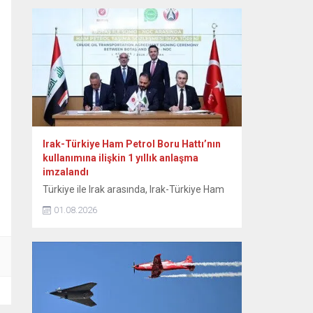
otomobil pazarına ilişkin verilere yer verildi.
Bu yılın ocak-temmuz döneminde yeni
otomobil satışlarının geçen yılın aynı
dönemine göre yüzde 10 artışla 815...
Irak-Türkiye Ham Petrol Boru Hattı’nın
kullanımına ilişkin 1 yıllık anlaşma
imzalandı
Türkiye ile Irak arasında, Irak-Türkiye Ham
Petrol Boru Hattı’nın etkin kullanımını
01.08.2026
sağlamak amacıyla günlük 750 bin varillik
kapasiteyi kapsayan 1 yıllık anlaşma
imzalandı. Enerji ve Tabii Kaynaklar
Bakanlığından yapılan açıklamaya göre,
Enerji ve Tabii Kaynaklar Bakanı Alparslan
Bayraktar, Irak Petrol Bakanı Basim
Muhammed Hüdeyir ve beraberindeki