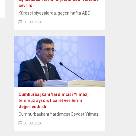
çevrildi
Küresel piyasalarda, geçen hafta ABD
Merkez Bankası (Fed) başta olmak üzere
01.08.2026
merkez bankalarının faiz kararları, Orta
Doğu’da devam eden jeopolitik
gelişmelerle karışık seyir izlenirken, gözler
ABD’de açıklanacak tarım dışı istihdam
verisine çevrildi. Orta Doğu’ya ilişkin haber
akışından gelen karışık sinyaller, teknoloji
hisselerindeki sert dalgalanmalar,
açıklanan bilançolar ve önde gelen
merkez...
Cumhurbaşkanı Yardımcısı Yılmaz,
temmuz ayı dış ticaret verilerini
değerlendirdi
Cumhurbaşkanı Yardımcısı Cevdet Yılmaz,
“Çatışma ortamının etkisiyle dünya
03.08.2026
ticaretindeki zayıf görünümün sürdüğü bu
dönemde, Türkiye’nin ihracatı güçlü üretim