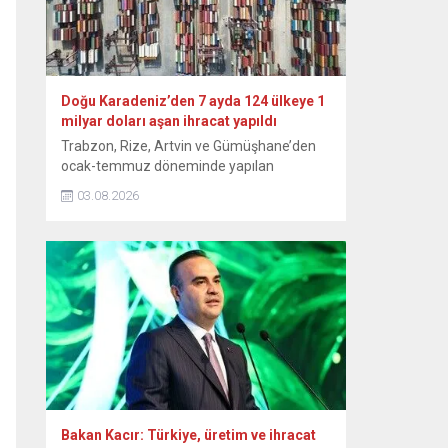
Doğu Karadeniz’den 7 ayda 124 ülkeye 1
milyar doları aşan ihracat yapıldı
Trabzon, Rize, Artvin ve Gümüşhane’den
ocak-temmuz döneminde yapılan
ihracattan geçen yılın aynı dönemine göre
03.08.2026
yüzde 18’lik artışla 1 milyar 92 milyon 760
bin 838 dolar kazanç elde edildi. Doğu
Karadeniz İhracatçılar Birliği (DKİB)
Yönetim Kurulu Başkanı Selçuk İskender,
yaptığı yazılı açıklamada, bu yılın 7 aylık
döneminde Trabzon’dan 841 milyon 470...
Bakan Kacır: Türkiye, üretim ve ihracat