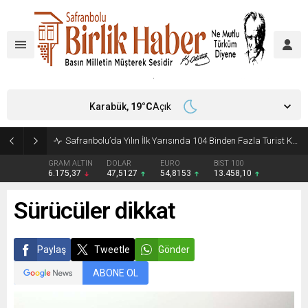
Karabük,
19
°C
Açık
Safranbolu’da İki Otomobil Çarpıştı: 3 Yaralı
GRAM ALTIN
DOLAR
EURO
BIST 100
6.175,37
47,5127
54,8153
13.458,10
Sürücüler dikkat
Paylaş
Tweetle
Gönder
ABONE OL