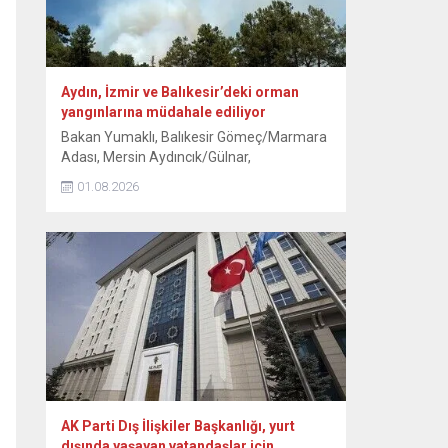
Aydın, İzmir ve Balıkesir’deki orman
yangınlarına müdahale ediliyor
Bakan Yumaklı, Balıkesir Gömeç/Marmara
Adası, Mersin Aydıncık/Gülnar,
Antalya/Alanya Tepe Mahallesi ve
01.08.2026
Kocaeli/Dilovası orman yangınlarının
tamamen, İzmir/Buca’nın ise büyük ölçüde
kontrol altına alındığını bildirdi. Aydın’ın Çine
ilçesinde ormanlık alanda 30 Temmuz’da
başlayan yangına havadan ve karadan
müdahale 3. gününde sürüyor. Kavşıt
mevkisindeki ormanlık alanda devam eden
yangına ekipler, gece boyunca müdahale...
AK Parti Dış İlişkiler Başkanlığı, yurt
dışında yaşayan vatandaşlar için