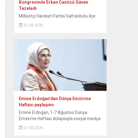
Kongresinde Erkan Canözü Güven
Tazeledi
Milliyetçi Hareket Partisi Safranbolu İlçe
Teşkilatının 15. Olağan Kongresinde tek
01.08.2026
aday olarak seçime giren mevcut başkan
Erkan Canözü, delegelerin oylarını alarak
yeniden başkan seçildi. MHP Safranbolu
İlçe Teşkilatının 15. Olağan Kongresi, Sunal
Tülbentçi Öğretmenevi’nde yoğun bir
katılımla gerçekleştirildi. Kongreye tek liste
ile giren mevcut İlçe Başkanı Erkan
Canözü, delegelerin güvenini...
Emine Erdoğan’dan Dünya Emzirme
Haftası paylaşımı
Emine Erdoğan, 1-7 Ağustos Dünya
Emzirme Haftası dolayısıyla sosyal medya
hesabından paylaşımda bulundu. Emine
01.08.2026
Erdoğan, NSosyal hesabından yaptığı
paylaşımda, “Anne sütü, yaşamın ilk