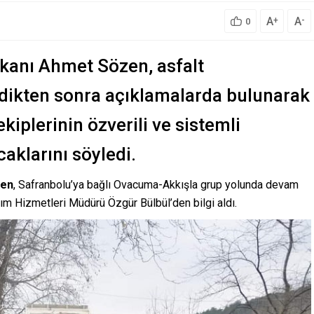
A
A
+
-
0
şkanı Ahmet Sözen, asfalt
edikten sonra açıklamalarda bulunarak
ekiplerinin özverili ve sistemli
aklarını söyledi.
zen
, Safranbolu’ya bağlı Ovacuma-Akkışla grup yolunda devam
ım Hizmetleri Müdürü Özgür Bülbül’den bilgi aldı.