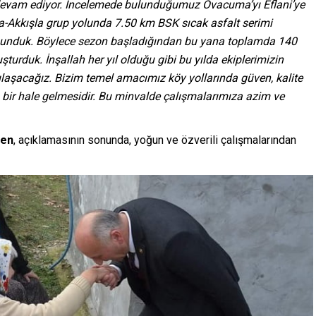
n devam ediyor. İncelemede bulunduğumuz Ovacuma’yı Eflani’ye
-Akkışla grup yolunda 7.50 km BSK sıcak asfalt serimi
 sunduk. Böylece sezon başladığından bu yana toplamda 140
uşturduk. İnşallah her yıl olduğu gibi bu yılda ekiplerimizin
 ulaşacağız. Bizim temel amacımız köy yollarında güven, kalite
 bir hale gelmesidir. Bu minvalde çalışmalarımıza azim ve
zen
, açıklamasının sonunda, yoğun ve özverili çalışmalarından