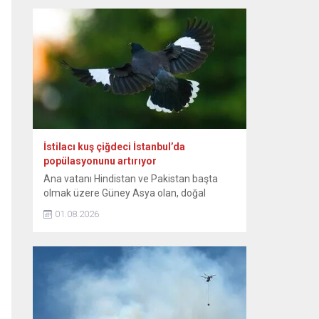
günlerinden itibaren bebeğin sağlıklı
büyümesini ve gelişimini destekleyen,
anne ile bebek arasındaki bağı
kuvvetlendiren eşsiz bir mucizedir. Her
damlasında şifa, güven ve sevgi vardır.
Diliyorum ki her...
İstilacı kuş çiğdeci İstanbul’da
popülasyonunu artırıyor
Ana vatanı Hindistan ve Pakistan başta
olmak üzere Güney Asya olan, doğal
yayılışı Güneydoğu Asya’nın bazı
01.08.2026
bölgelerine de uzanan istilacı kuş türü
çiğdeci (Hint maynası), son yıllarda
İstanbul’da yaşam alanını genişletiyor.
Sığırcıkgiller familyasından, kahverengi
tüylü, sarı bacaklı olan ve göz çevresinde
sarı çıplak deri bulunan çiğdeci, zeki bir kuş
türü...