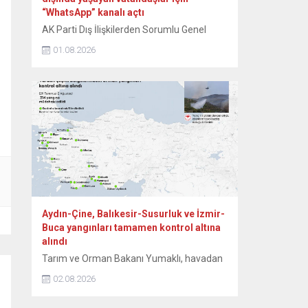
“WhatsApp” kanalı açtı
AK Parti Dış İlişkilerden Sorumlu Genel
Başkan Yardımcısı Zafer Sırakaya, yurt
01.08.2026
dışında yaşayan vatandaşlara yönelik
bilgilendirmelerin daha hızlı ve doğrudan
ulaştırılması amacıyla “WhatsApp” kanalı
açtıklarını duyurdu. Sırakaya, sosyal medya
hesabından yaptığı açıklamada,
WhatsApp’ın toplu mesajlaşma
uygulamalarına ilişkin koşulları nedeniyle
hesabına getirilen sınırlandırma sonrasında
yeni bir iletişim kanalını devreye aldıklarını
bildirdi....
Aydın-Çine, Balıkesir-Susurluk ve İzmir-
Buca yangınları tamamen kontrol altına
alındı
Tarım ve Orman Bakanı Yumaklı, havadan
ve karadan yürütülen etkili mücadeleler
02.08.2026
sonucunda, Aydın’ın Çine, Balıkesir’in
Susurluk ve İzmir’in Buca ilçelerindeki