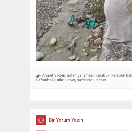
Ahmet Sözen
asfalt çalışması
Karabük
karabük hab
,
,
,
Safranbolu Birlik Haber
safranbolu haber
,
Bir Yorum Yazın