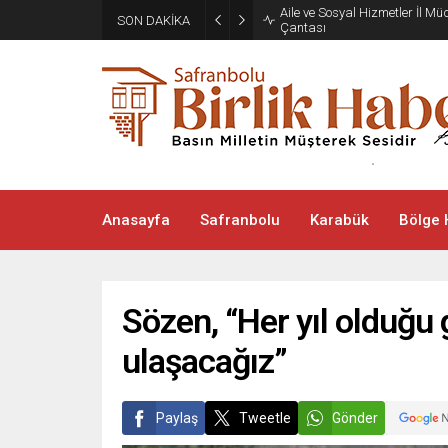
Aile ve Sosyal Hizmetler İl M
SON DAKİKA
Çantası
Anasayfa
Safranbolu
Karabük
Bölge 
Sözen, “Her yıl olduğu 
ulaşacağız”
Paylaş
Tweetle
Gönder