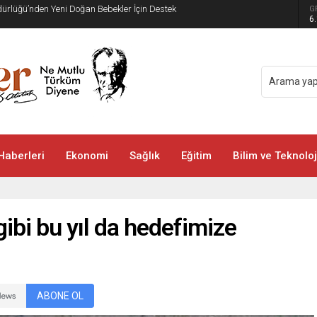
üdürlüğü’nden Yeni Doğan Bebekler İçin Destek
G
6
Haberleri
Ekonomi
Sağlık
Eğitim
Bilim ve Teknoloj
gibi bu yıl da hedefimize
ABONE OL