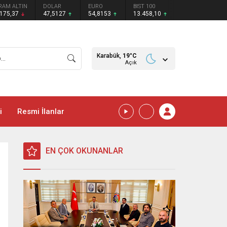
RAM ALTIN
DOLAR
EURO
BIST 100
.175,37
47,5127
54,8153
13.458,10
Karabük,
19
°C
Açık
i
Resmi İlanlar
EN ÇOK OKUNANLAR