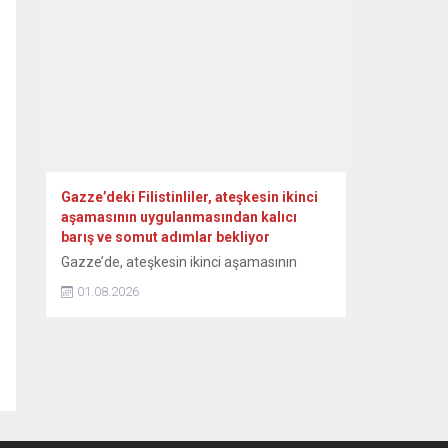
yangınların tamamen kontrol altına
alındığını bildirdi. Yumaklı, NSosyal
hesabından, orman yangınlarındaki son
duruma ilişkin paylaşım yaptı. Havadan ve
karadan yürütülen çalışmalara işaret eden
Yumaklı, “Etkili mücadeleler sonucunda,
Aydın’ın Çine, Balıkesir’in...
Gazze’deki Filistinliler, ateşkesin ikinci
aşamasının uygulanmasından kalıcı
barış ve somut adımlar bekliyor
Gazze’de, ateşkesin ikinci aşamasının
uygulanmasına ilişkin anlaşmaya varıldığı
01.08.2026
yönündeki açıklamaları sevinçle karşılayan
Filistinliler, İsrail’in saldırıları nedeniyle ağır
bir insani kriz yaşayan bölgede kalıcı
ateşkesin sağlanmasını istiyor. ABD
Başkanı Donald Trump ile “Barış Kurulu”,
Gazze’de ateşkesin bir sonraki aşamasının
uygulanmasına ilişkin anlaşmaya varıldığını
duyurdu. Kurul, Hamas’ın ayrıntılı bir yol