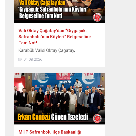
Vali Oktay Çağatay’dan “Gıygaşuk:
Safranbolu’nun Köyleri” Belgeseline
Tam Not!
Karabük Valisi Oktay Çağatay,
Safranbolu’nun 60 köyünün somut ve
01.08.2026
somut olmayan kültürel mirasını kayıt
altına alan “Gıygaşuk: Safranbolu’nun
Köyleri” adlı uzun metraj belgesel filmini
izledi. Vali Oktay Çağatay, Vali Yardımcıları
Erol Özkan ve Kerem Süleyman Yüksel ile
birlikte özel gösterime katıldı. Etkinlikte
ayrıca Safranbolu Alan Başkanı Cemil
Belder, Kültürel Miras...
MHP Safranbolu İlçe Başkanlığı