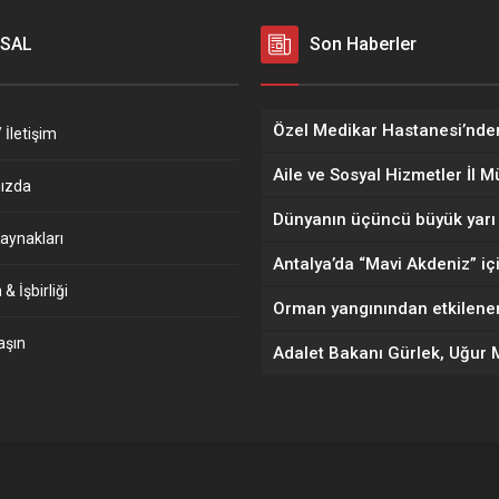
SAL
Son Haberler
 İletişim
ızda
aynakları
& İşbirliği
aşın