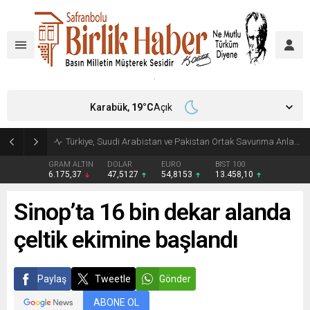
Karabük,
19
°C
Açık
Türkiye, Suudi Arabistan ve Pakistan Ortak Savunma Anlaşması imzaladı
GRAM ALTIN
DOLAR
EURO
BIST 100
6.175,37
47,5127
54,8153
13.458,10
Sinop’ta 16 bin dekar alanda
çeltik ekimine başlandı
Paylaş
Tweetle
Gönder
ABONE OL