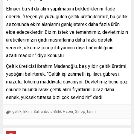
Elmacı, bu yıl da alım yapılmasını beklediklerini ifade
ederek, “Geçen yıl yüzü gülen çeltik üreticilerimiz, bu çeltik
sezonunda ekim alanlarını genişleterek daha fazla ürün
elde edeceklerdir. Bizim istek ve temennimiz, devletimizin
üreticilerimizin girdi masraflarına daha fazla destek
vererek, ülkemiz pirinç ihtiyacının dışa bağımlılığının
azaltılmasıdır.” diye konuştu.
Çeltik üreticisi İbrahim Madenoğlu, beş yıldır çeltik üretimi
yaptığını belirterek, “Çeltik işi zahmetli iş, ilacı, gübresi,
mazotu, tohumu maddiyata dayanıyor. Devletimiz bunu göz
önünde bulundurarak çeltik alım fiyatlarını biraz daha
esnek, yüksek tutarsa bizi çok sevindirir.” dedi.
çeltik
Ekim
Safranbolu Birlik Haber
Sinop
tarım
,
,
,
,