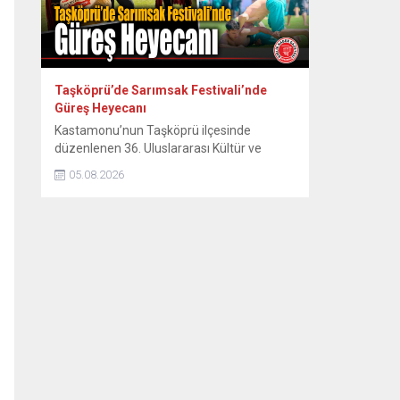
Taşköprü’de Sarımsak Festivali’nde
Güreş Heyecanı
Kastamonu’nun Taşköprü ilçesinde
düzenlenen 36. Uluslararası Kültür ve
Sarımsak Festivali kapsamında Gençler
05.08.2026
Karakucak Türkiye Şampiyonası ile
Başpehlivan Güreşleri heyecanı başladı.
Kastamonu’nun dünyaca ünlü sarımsağıyla
tanınan Taşköprü ilçesinde, 36. Uluslararası
Kültür ve Sarımsak Festivali coşkusu ata
sporu güreş müsabakalarıyla zirveye
tırmandı. Festival etkinlikleri çerçevesinde
organize edilen Gençler Karakucak Türkiye
Şampiyonası ve...