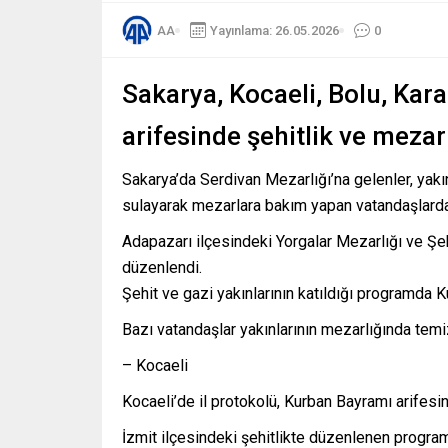
AA
Yayınlama: 26.05.2026
0
Sakarya, Kocaeli, Bolu, Ka
arifesinde şehitlik ve mezarl
Sakarya’da Serdivan Mezarlığı’na gelenler, yakın
sulayarak mezarlara bakım yapan vatandaşlarda
Adapazarı ilçesindeki Yorgalar Mezarlığı ve Şe
düzenlendi.
Şehit ve gazi yakınlarının katıldığı programda K
Bazı vatandaşlar yakınlarının mezarlığında temiz
– Kocaeli
Kocaeli’de il protokolü, Kurban Bayramı arifes
İzmit ilçesindeki şehitlikte düzenlenen progra