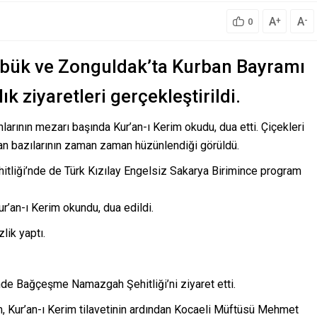
A
A
+
-
0
rabük ve Zonguldak’ta Kurban Bayramı
ık ziyaretleri gerçekleştirildi.
larının mezarı başında Kur’an-ı Kerim okudu, dua etti. Çiçekleri
n bazılarının zaman zaman hüzünlendiği görüldü.
hitliği’nde de Türk Kızılay Engelsiz Sakarya Birimince program
ur’an-ı Kerim okundu, dua edildi.
lik yaptı.
inde Bağçeşme Namazgah Şehitliği’ni ziyaret etti.
m, Kur’an-ı Kerim tilavetinin ardından Kocaeli Müftüsü Mehmet