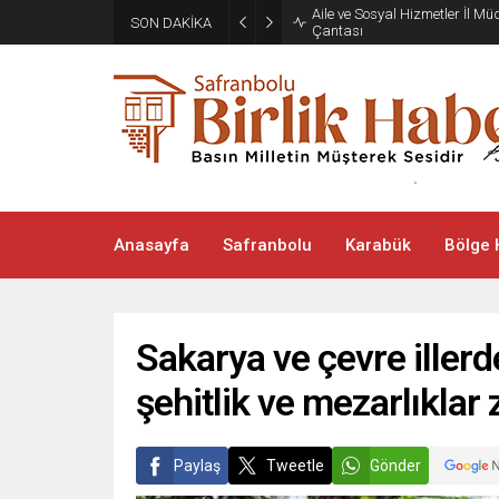
Aile ve Sosyal Hizmetler İl M
SON DAKİKA
Çantası
Anasayfa
Safranbolu
Karabük
Bölge 
Sakarya ve çevre iller
şehitlik ve mezarlıklar 
Paylaş
Tweetle
Gönder