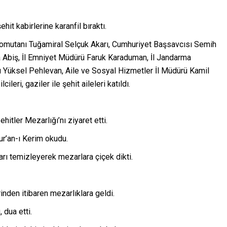
hit kabirlerine karanfil bıraktı.
omutanı Tuğamiral Selçuk Akarı, Cumhuriyet Başsavcısı Semih
 Abiş, İl Emniyet Müdürü Faruk Karaduman, İl Jandarma
ü Yüksel Pehlevan, Aile ve Sosyal Hizmetler İl Müdürü Kamil
ileri, gaziler ile şehit aileleri katıldı.
hitler Mezarlığı’nı ziyaret etti.
Kur’an-ı Kerim okudu.
arı temizleyerek mezarlara çiçek dikti.
inden itibaren mezarlıklara geldi.
 dua etti.