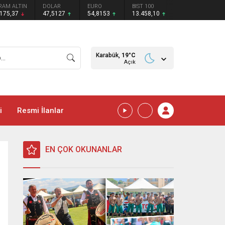
RAM ALTIN
DOLAR
EURO
BIST 100
.175,37
47,5127
54,8153
13.458,10
Karabük,
19
°C
Açık
i
Resmi İlanlar
EN ÇOK OKUNANLAR