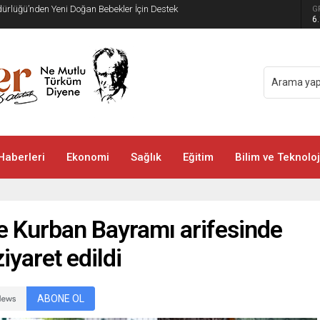
üdürlüğü’nden Yeni Doğan Bebekler İçin Destek
G
6
Haberleri
Ekonomi
Sağlık
Eğitim
Bilim ve Teknoloj
de Kurban Bayramı arifesinde
ziyaret edildi
ABONE OL