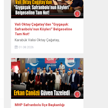
Vali Oktay Çağatay’dan “Gıygaşuk:
Safranbolu’nun Köyleri” Belgeseline
Tam Not!
Karabük Valisi Oktay Çağatay,
Safranbolu’nun 60 köyünün somut ve
01.08.2026
somut olmayan kültürel mirasını kayıt
altına alan “Gıygaşuk: Safranbolu’nun
Köyleri” adlı uzun metraj belgesel filmini
izledi. Vali Oktay Çağatay, Vali Yardımcıları
Erol Özkan ve Kerem Süleyman Yüksel ile
birlikte özel gösterime katıldı. Etkinlikte
ayrıca Safranbolu Alan Başkanı Cemil
Belder, Kültürel Miras...
MHP Safranbolu İlçe Başkanlığı