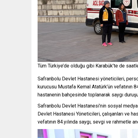
Tüm Türkiye’de olduğu gibi Karabük’te de saatle
Safranbolu Devlet Hastanesi yöneticileri, pers
kurucusu Mustafa Kemal Atatürk’ün vefatının 84. 
hastanenin bahçesinde toplanarak saygı duruş
Safranbolu Devlet Hastanesi’nin sosyal medya h
Devlet Hastanesi Yöneticileri, çalışanları ve h
vefatının 84.yılında saygı, sevgi ve rahmetle andı