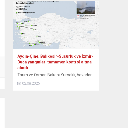
Kurulu tarafından onaylandı. Yapının ayağa
kaldırılması için onaylı proje hazır
tutulurken, 80 ila 100 milyon TL’yi bulan
restorasyon maliyeti için kaynak arayışları
hız kazandı. Safranbolu Belediyesi Kültürel
Miras...
Aydın-Çine, Balıkesir-Susurluk ve İzmir-
Buca yangınları tamamen kontrol altına
alındı
Tarım ve Orman Bakanı Yumaklı, havadan
ve karadan yürütülen etkili mücadeleler
02.08.2026
sonucunda, Aydın’ın Çine, Balıkesir’in
Susurluk ve İzmir’in Buca ilçelerindeki
yangınların tamamen kontrol altına
alındığını bildirdi. Yumaklı, NSosyal
hesabından, orman yangınlarındaki son
duruma ilişkin paylaşım yaptı. Havadan ve
karadan yürütülen çalışmalara işaret eden
Yumaklı, “Etkili mücadeleler sonucunda,