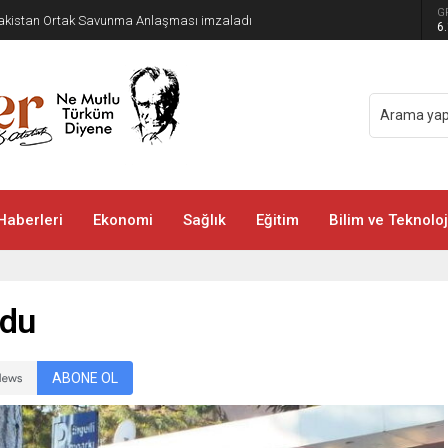
G
 Pakistan Ortak Savunma Anlaşması imzaladı
6
Haberleri
Ekonomi
Sağlık
Eğitim
Bilim ve Teknoloj
rdu
ABONE OL