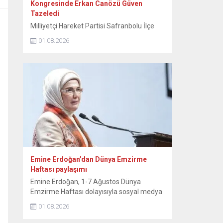
Kongresinde Erkan Canözü Güven
Tazeledi
Milliyetçi Hareket Partisi Safranbolu İlçe
Teşkilatının 15. Olağan Kongresinde tek
01.08.2026
aday olarak seçime giren mevcut başkan
Erkan Canözü, delegelerin oylarını alarak
yeniden başkan seçildi. MHP Safranbolu
İlçe Teşkilatının 15. Olağan Kongresi, Sunal
Tülbentçi Öğretmenevi’nde yoğun bir
katılımla gerçekleştirildi. Kongreye tek liste
ile giren mevcut İlçe Başkanı Erkan
Canözü, delegelerin güvenini...
Emine Erdoğan’dan Dünya Emzirme
Haftası paylaşımı
Emine Erdoğan, 1-7 Ağustos Dünya
Emzirme Haftası dolayısıyla sosyal medya
hesabından paylaşımda bulundu. Emine
01.08.2026
Erdoğan, NSosyal hesabından yaptığı
paylaşımda, “Anne sütü, yaşamın ilk