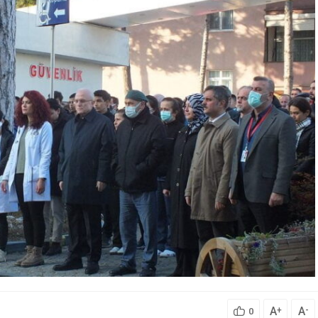
A
A
+
-
0