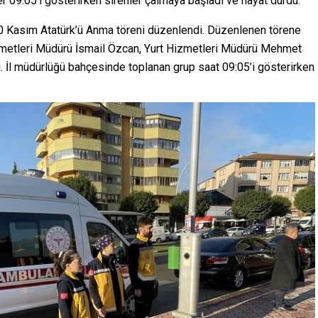
r 09:05’i gösterirken sirenler çalmaya başladı ve hayat durdu.
0 Kasım Atatürk’ü Anma töreni düzenlendi. Düzenlenen törene
zmetleri Müdürü İsmail Özcan, Yurt Hizmetleri Müdürü Mehmet
. İl müdürlüğü bahçesinde toplanan grup saat 09:05’i gösterirken