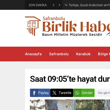
SON DAKİKA
Türkiye, Suudi Arabistan ve
Anasayfa
Safranbolu
Karabük
Bölge 
Saat 09:05’te hayat du
Paylaş
Tweetle
Gönder