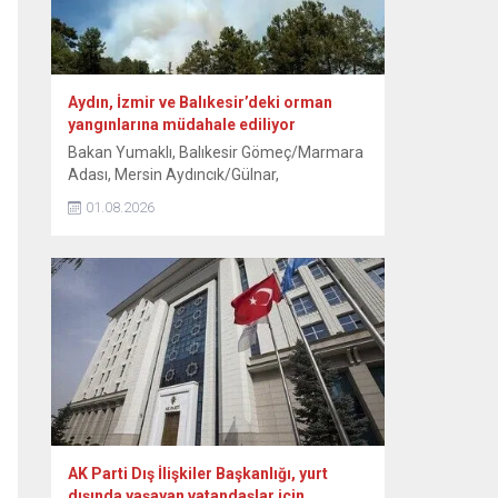
Aydın, İzmir ve Balıkesir’deki orman
yangınlarına müdahale ediliyor
Bakan Yumaklı, Balıkesir Gömeç/Marmara
Adası, Mersin Aydıncık/Gülnar,
Antalya/Alanya Tepe Mahallesi ve
01.08.2026
Kocaeli/Dilovası orman yangınlarının
tamamen, İzmir/Buca’nın ise büyük ölçüde
kontrol altına alındığını bildirdi. Aydın’ın Çine
ilçesinde ormanlık alanda 30 Temmuz’da
başlayan yangına havadan ve karadan
müdahale 3. gününde sürüyor. Kavşıt
mevkisindeki ormanlık alanda devam eden
yangına ekipler, gece boyunca müdahale...
AK Parti Dış İlişkiler Başkanlığı, yurt
dışında yaşayan vatandaşlar için