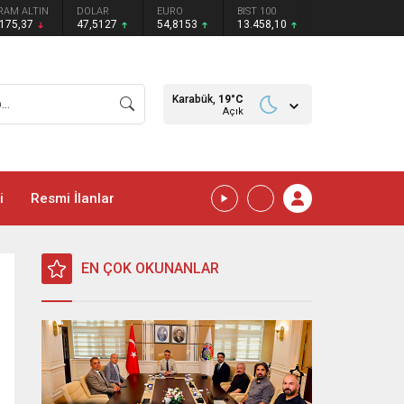
RAM ALTIN
DOLAR
EURO
BIST 100
.175,37
47,5127
54,8153
13.458,10
Karabük,
19
°C
Açık
i
Resmi İlanlar
EN ÇOK OKUNANLAR