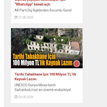
“WhatsApp” kanalı açtı
AK Parti Dış İlişkilerden Sorumlu Genel
Başkan Yardımcısı Zafer Sırakaya, yurt
01.08.2026
dışında yaşayan vatandaşlara yönelik
bilgilendirmelerin daha hızlı ve doğrudan
ulaştırılması amacıyla “WhatsApp” kanalı
açtıklarını duyurdu. Sırakaya, sosyal medya
hesabından yaptığı açıklamada,
WhatsApp’ın toplu mesajlaşma
uygulamalarına ilişkin koşulları nedeniyle
hesabına getirilen sınırlandırma sonrasında
yeni bir iletişim kanalını devreye aldıklarını
bildirdi....
Tarihi Tabakhane İçin 100 Milyon TL’lik
Kaynak Lazım
UNESCO Dünya Mirası kenti
Safranbolu’nun en önemli endüstriyel
miraslarından biri olan tarihi Eski
04.08.2026
Tabakhane Binası’nın rölöve, restitüsyon
ve restorasyon projeleri Koruma Bölge