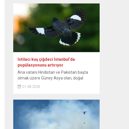
günlerinden itibaren bebeğin sağlıklı
büyümesini ve gelişimini destekleyen,
anne ile bebek arasındaki bağı
kuvvetlendiren eşsiz bir mucizedir. Her
damlasında şifa, güven ve sevgi vardır.
Diliyorum ki her...
İstilacı kuş çiğdeci İstanbul’da
popülasyonunu artırıyor
Ana vatanı Hindistan ve Pakistan başta
olmak üzere Güney Asya olan, doğal
yayılışı Güneydoğu Asya’nın bazı
01.08.2026
bölgelerine de uzanan istilacı kuş türü
çiğdeci (Hint maynası), son yıllarda
İstanbul’da yaşam alanını genişletiyor.
Sığırcıkgiller familyasından, kahverengi
tüylü, sarı bacaklı olan ve göz çevresinde
sarı çıplak deri bulunan çiğdeci, zeki bir kuş
türü...