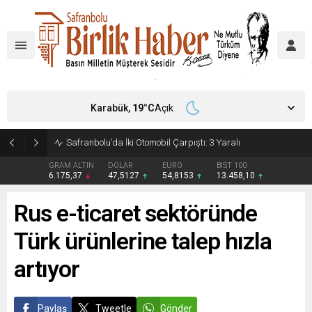
Karabük,
19
°C
Açık
Safranbolu’da İki Otomobil Çarpıştı: 3 Yaralı
GRAM ALTIN
DOLAR
EURO
BIST 100
6.175,37
47,5127
54,8153
13.458,10
Rus e-ticaret sektöründe
Türk ürünlerine talep hızla
artıyor
Paylaş
Tweetle
Gönder