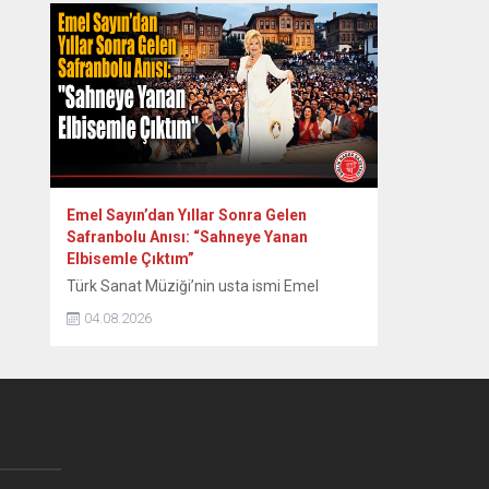
yangınların tamamen kontrol altına
alındığını bildirdi. Yumaklı, NSosyal
hesabından, orman yangınlarındaki son
duruma ilişkin paylaşım yaptı. Havadan ve
karadan yürütülen çalışmalara işaret eden
Yumaklı, “Etkili mücadeleler sonucunda,
Aydın’ın Çine, Balıkesir’in...
Emel Sayın’dan Yıllar Sonra Gelen
Safranbolu Anısı: “Sahneye Yanan
Elbisemle Çıktım”
Türk Sanat Müziği’nin usta ismi Emel
Sayın, 90’lı yılların başında Safranbolu’da
04.08.2026
verdiği konserde sahne kostümünün
ütülenirken yanması nedeniyle yaşadığı
zor anları ve sonrasındaki renkli diyalogları
yıllar sonra paylaştı. Dönemin Safranbolu
Belediye Başkanı Mustafa Eren’in davetiyle
konser vermek üzere Safranbolu’ya gelen
ünlü sanatçı Emel Sayın, konakladığı tarihi
konakta sahne hazırlığı yaparken...