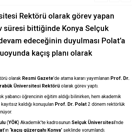
itesi Rektörü olarak görev yapan
ev süresi bittiğinde Konya Selçuk
 devam edeceğinin duyulması Polat’a
uoyunda kaçış planı olarak
törü olarak
Resmi Gazete
’de atama kararı yayımlanan
Prof. Dr.
rabük Üniversitesi Rektörü
olarak görev yaptı.
 yabancı öğrencinin eğitim aldığı bilinirken, hem akademik
 kayıtsız kaldığı konuşulan
Prof. Dr. Polat
2 dönem rektörlük
önüyor.
ulu
(
YÖK
) Akademik’te kadrosunun
Selçuk Üniversitesi
’nde
at
’ın
‘kaçış güzergahı Konya’
şeklinde yorumlandı.