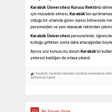
Karabük Üniversitesi Kurucu Rektörü
rahme
için mücadele etmesi,
Karabük
’ten ayrılmama
olduğu bir ortamda görev süresi bitmesiyle m
personelden ve yeni atanacak rektörden çekind
Karabük Üniversitesi
personelinde, öğrencile
koltuğu gittikten sonra daha artacağından böyle
Ayrıca söz konusu bu durum
Karabük
’ün kulla
yetersiz kaldığını da ortaya çıkardı.
Karabük
karabük haberleri
karabük üniversitesi rekt
,
,
safranbolu haber
Bir Yorum Yazın