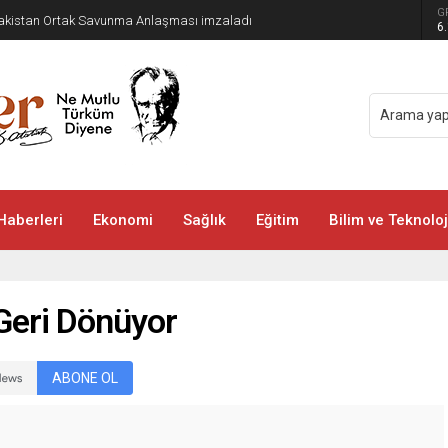
G
 Pakistan Ortak Savunma Anlaşması imzaladı
6
Haberleri
Ekonomi
Sağlık
Eğitim
Bilim ve Teknoloj
Geri Dönüyor
ABONE OL