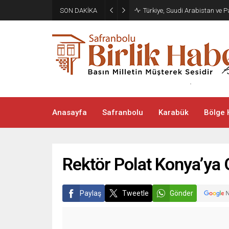
SON DAKİKA
Türkiye, Suudi Arabistan ve
Anasayfa
Safranbolu
Karabük
Bölge 
Rektör Polat Konya’ya 
Paylaş
Tweetle
Gönder