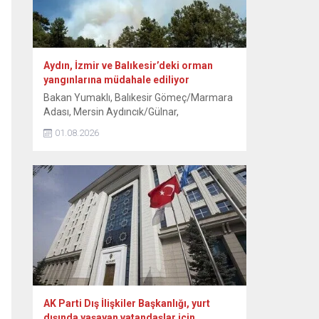
Aydın, İzmir ve Balıkesir’deki orman
yangınlarına müdahale ediliyor
Bakan Yumaklı, Balıkesir Gömeç/Marmara
Adası, Mersin Aydıncık/Gülnar,
Antalya/Alanya Tepe Mahallesi ve
01.08.2026
Kocaeli/Dilovası orman yangınlarının
tamamen, İzmir/Buca’nın ise büyük ölçüde
kontrol altına alındığını bildirdi. Aydın’ın Çine
ilçesinde ormanlık alanda 30 Temmuz’da
başlayan yangına havadan ve karadan
müdahale 3. gününde sürüyor. Kavşıt
mevkisindeki ormanlık alanda devam eden
yangına ekipler, gece boyunca müdahale...
AK Parti Dış İlişkiler Başkanlığı, yurt
dışında yaşayan vatandaşlar için