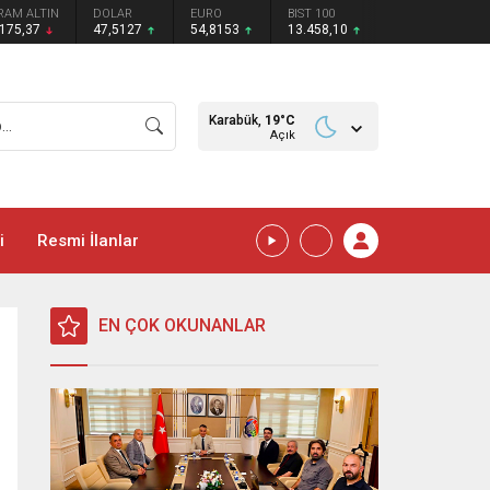
RAM ALTIN
DOLAR
EURO
BIST 100
.175,37
47,5127
54,8153
13.458,10
Karabük,
19
°C
Açık
i
Resmi İlanlar
EN ÇOK OKUNANLAR