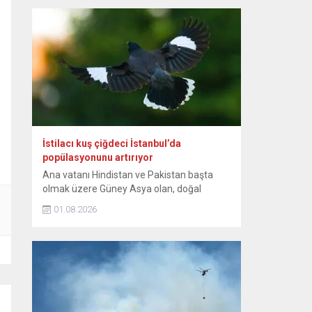
günlerinden itibaren bebeğin sağlıklı
büyümesini ve gelişimini destekleyen,
anne ile bebek arasındaki bağı
kuvvetlendiren eşsiz bir mucizedir. Her
damlasında şifa, güven ve sevgi vardır.
Diliyorum ki her...
İstilacı kuş çiğdeci İstanbul’da
popülasyonunu artırıyor
Ana vatanı Hindistan ve Pakistan başta
olmak üzere Güney Asya olan, doğal
yayılışı Güneydoğu Asya’nın bazı
01.08.2026
bölgelerine de uzanan istilacı kuş türü
çiğdeci (Hint maynası), son yıllarda
İstanbul’da yaşam alanını genişletiyor.
Sığırcıkgiller familyasından, kahverengi
tüylü, sarı bacaklı olan ve göz çevresinde
sarı çıplak deri bulunan çiğdeci, zeki bir kuş
türü...