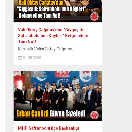
Vali Oktay Çağatay’dan “Gıygaşuk:
Safranbolu’nun Köyleri” Belgeseline
Tam Not!
Karabük Valisi Oktay Çağatay,
Safranbolu’nun 60 köyünün somut ve
01.08.2026
somut olmayan kültürel mirasını kayıt
altına alan “Gıygaşuk: Safranbolu’nun
Köyleri” adlı uzun metraj belgesel filmini
izledi. Vali Oktay Çağatay, Vali Yardımcıları
Erol Özkan ve Kerem Süleyman Yüksel ile
birlikte özel gösterime katıldı. Etkinlikte
ayrıca Safranbolu Alan Başkanı Cemil
Belder, Kültürel Miras...
MHP Safranbolu İlçe Başkanlığı