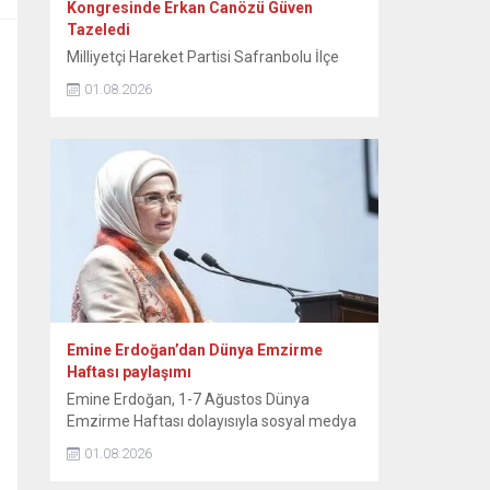
Kongresinde Erkan Canözü Güven
Tazeledi
Milliyetçi Hareket Partisi Safranbolu İlçe
Teşkilatının 15. Olağan Kongresinde tek
01.08.2026
aday olarak seçime giren mevcut başkan
Erkan Canözü, delegelerin oylarını alarak
yeniden başkan seçildi. MHP Safranbolu
İlçe Teşkilatının 15. Olağan Kongresi, Sunal
Tülbentçi Öğretmenevi’nde yoğun bir
katılımla gerçekleştirildi. Kongreye tek liste
ile giren mevcut İlçe Başkanı Erkan
Canözü, delegelerin güvenini...
Emine Erdoğan’dan Dünya Emzirme
Haftası paylaşımı
Emine Erdoğan, 1-7 Ağustos Dünya
Emzirme Haftası dolayısıyla sosyal medya
hesabından paylaşımda bulundu. Emine
01.08.2026
Erdoğan, NSosyal hesabından yaptığı
paylaşımda, “Anne sütü, yaşamın ilk