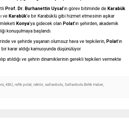
tli
Prof. Dr. Burhanettin Uysal
’ın görev bitiminde de
Karabük
sı ve
Karabük
’e bir Karabüklü gibi hizmet etmesinin aşikar
emleketi
Konya
’ya gidecek olan
Polat
’ın şehirden, akademik
iği konuşulmaya başlandı.
rinde ve şehirde yaşanan olumsuz hava ve tepkilerin,
Polat
’ın
 bir karar aldığı kamuoyunda düşünülüyor.
nılıp atıldığı ve şehrin dinamiklerinin gerekli tepkileri vermekte
örü
KBÜ
refik polat
rektör
safranbolu
Safranbolu Birlik Haber
,
,
,
,
,
,