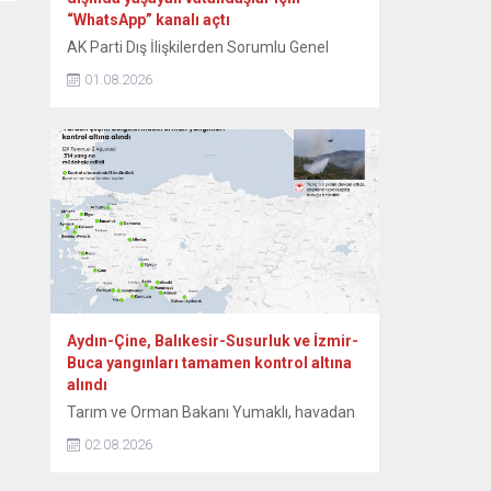
“WhatsApp” kanalı açtı
AK Parti Dış İlişkilerden Sorumlu Genel
Başkan Yardımcısı Zafer Sırakaya, yurt
01.08.2026
dışında yaşayan vatandaşlara yönelik
bilgilendirmelerin daha hızlı ve doğrudan
ulaştırılması amacıyla “WhatsApp” kanalı
açtıklarını duyurdu. Sırakaya, sosyal medya
hesabından yaptığı açıklamada,
WhatsApp’ın toplu mesajlaşma
uygulamalarına ilişkin koşulları nedeniyle
hesabına getirilen sınırlandırma sonrasında
yeni bir iletişim kanalını devreye aldıklarını
bildirdi....
Aydın-Çine, Balıkesir-Susurluk ve İzmir-
Buca yangınları tamamen kontrol altına
alındı
Tarım ve Orman Bakanı Yumaklı, havadan
ve karadan yürütülen etkili mücadeleler
02.08.2026
sonucunda, Aydın’ın Çine, Balıkesir’in
Susurluk ve İzmir’in Buca ilçelerindeki