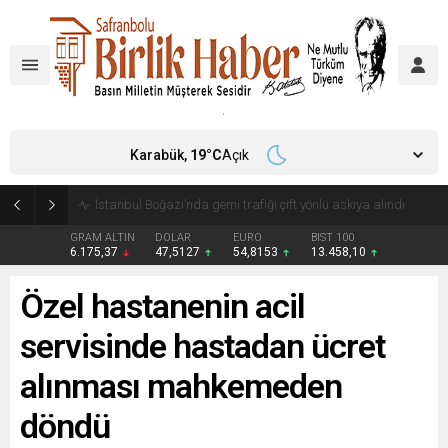
Karabük,
19
°C
Açık
İstanbul Boğazı’nda gemi trafiği çift yönlü askıya alındı
GRAM ALTIN
DOLAR
EURO
BIST 100
6.175,37
47,5127
54,8153
13.458,10
Özel hastanenin acil
servisinde hastadan ücret
alınması mahkemeden
döndü