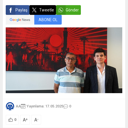
Paylaş
Tweetle
Gönder
ABONE OL
AA
Yayınlama: 17.05.2025
0
A
A
+
-
0