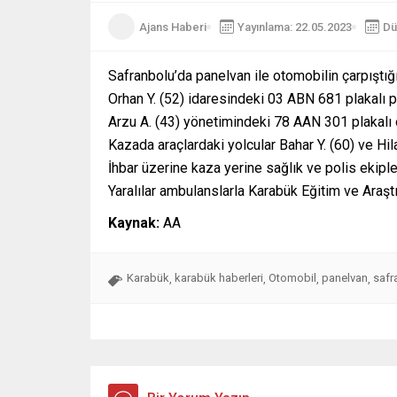
Ajans Haberi
Yayınlama: 22.05.2023
Dü
Safranbolu’da panelvan ile otomobilin çarpıştığı 
Orhan Y. (52) idaresindeki 03 ABN 681 plakalı
Arzu A. (43) yönetimindeki 78 AAN 301 plakalı o
Kazada araçlardaki yolcular Bahar Y. (60) ve Hila
İhbar üzerine kaza yerine sağlık ve polis ekiple
Yaralılar ambulanslarla Karabük Eğitim ve Araşt
Kaynak:
AA
Karabük
karabük haberleri
Otomobil
panelvan
safr
,
,
,
,