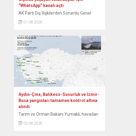
“WhatsApp” kanalı açtı
AK Parti Dış İlişkilerden Sorumlu Genel
Başkan Yardımcısı Zafer Sırakaya, yurt
01.08.2026
dışında yaşayan vatandaşlara yönelik
bilgilendirmelerin daha hızlı ve doğrudan
ulaştırılması amacıyla “WhatsApp” kanalı
açtıklarını duyurdu. Sırakaya, sosyal medya
hesabından yaptığı açıklamada,
WhatsApp’ın toplu mesajlaşma
uygulamalarına ilişkin koşulları nedeniyle
hesabına getirilen sınırlandırma sonrasında
yeni bir iletişim kanalını devreye aldıklarını
bildirdi....
Aydın-Çine, Balıkesir-Susurluk ve İzmir-
Buca yangınları tamamen kontrol altına
alındı
Tarım ve Orman Bakanı Yumaklı, havadan
ve karadan yürütülen etkili mücadeleler
02.08.2026
sonucunda, Aydın’ın Çine, Balıkesir’in
Susurluk ve İzmir’in Buca ilçelerindeki