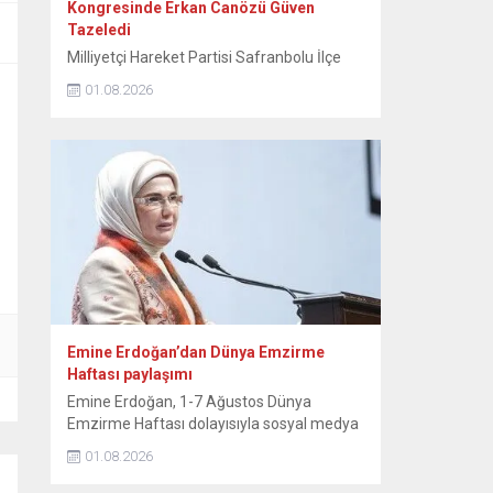
Kongresinde Erkan Canözü Güven
Tazeledi
Milliyetçi Hareket Partisi Safranbolu İlçe
Teşkilatının 15. Olağan Kongresinde tek
01.08.2026
aday olarak seçime giren mevcut başkan
Erkan Canözü, delegelerin oylarını alarak
yeniden başkan seçildi. MHP Safranbolu
İlçe Teşkilatının 15. Olağan Kongresi, Sunal
Tülbentçi Öğretmenevi’nde yoğun bir
katılımla gerçekleştirildi. Kongreye tek liste
ile giren mevcut İlçe Başkanı Erkan
Canözü, delegelerin güvenini...
Emine Erdoğan’dan Dünya Emzirme
Haftası paylaşımı
Emine Erdoğan, 1-7 Ağustos Dünya
Emzirme Haftası dolayısıyla sosyal medya
hesabından paylaşımda bulundu. Emine
01.08.2026
Erdoğan, NSosyal hesabından yaptığı
paylaşımda, “Anne sütü, yaşamın ilk