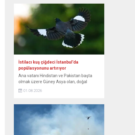
günlerinden itibaren bebeğin sağlıklı
büyümesini ve gelişimini destekleyen,
anne ile bebek arasındaki bağı
kuvvetlendiren eşsiz bir mucizedir. Her
damlasında şifa, güven ve sevgi vardır.
Diliyorum ki her...
İstilacı kuş çiğdeci İstanbul’da
popülasyonunu artırıyor
Ana vatanı Hindistan ve Pakistan başta
olmak üzere Güney Asya olan, doğal
yayılışı Güneydoğu Asya’nın bazı
01.08.2026
bölgelerine de uzanan istilacı kuş türü
çiğdeci (Hint maynası), son yıllarda
İstanbul’da yaşam alanını genişletiyor.
Sığırcıkgiller familyasından, kahverengi
tüylü, sarı bacaklı olan ve göz çevresinde
sarı çıplak deri bulunan çiğdeci, zeki bir kuş
türü...