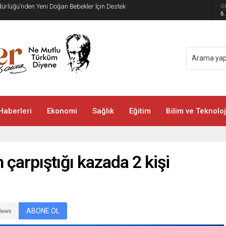
üdürlüğü’nden Yeni Doğan Bebekler İçin Destek
G
6
Haberleri
Ekonomi
Sağlık
Eğitim
Bilim ve Teknoloj
 çarpıştığı kazada 2 kişi
ABONE OL