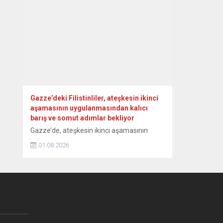
yangınların tamamen kontrol altına
alındığını bildirdi. Yumaklı, NSosyal
hesabından, orman yangınlarındaki son
duruma ilişkin paylaşım yaptı. Havadan ve
karadan yürütülen çalışmalara işaret eden
Yumaklı, “Etkili mücadeleler sonucunda,
Aydın’ın Çine, Balıkesir’in...
Gazze’deki Filistinliler, ateşkesin ikinci
aşamasının uygulanmasından kalıcı
barış ve somut adımlar bekliyor
Gazze’de, ateşkesin ikinci aşamasının
uygulanmasına ilişkin anlaşmaya varıldığı
01.08.2026
yönündeki açıklamaları sevinçle karşılayan
Filistinliler, İsrail’in saldırıları nedeniyle ağır
bir insani kriz yaşayan bölgede kalıcı
ateşkesin sağlanmasını istiyor. ABD
Başkanı Donald Trump ile “Barış Kurulu”,
Gazze’de ateşkesin bir sonraki aşamasının
uygulanmasına ilişkin anlaşmaya varıldığını
duyurdu. Kurul, Hamas’ın ayrıntılı bir yol