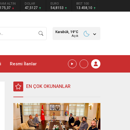
RAM ALTIN
DOLAR
EURO
BIST 100
.175,37
47,5127
54,8153
13.458,10
Karabük,
19
°C
Açık
i
Resmi İlanlar
EN ÇOK OKUNANLAR