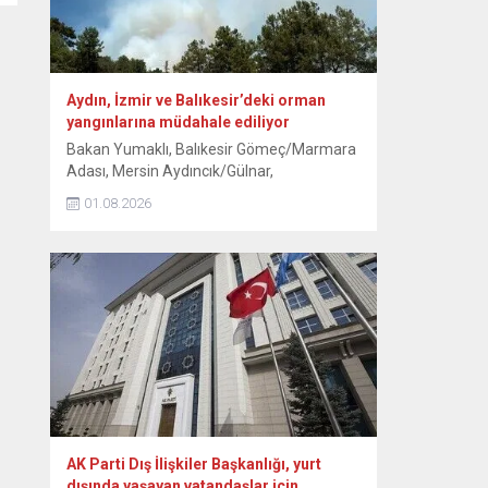
Aydın, İzmir ve Balıkesir’deki orman
yangınlarına müdahale ediliyor
Bakan Yumaklı, Balıkesir Gömeç/Marmara
Adası, Mersin Aydıncık/Gülnar,
Antalya/Alanya Tepe Mahallesi ve
01.08.2026
Kocaeli/Dilovası orman yangınlarının
tamamen, İzmir/Buca’nın ise büyük ölçüde
kontrol altına alındığını bildirdi. Aydın’ın Çine
ilçesinde ormanlık alanda 30 Temmuz’da
başlayan yangına havadan ve karadan
müdahale 3. gününde sürüyor. Kavşıt
mevkisindeki ormanlık alanda devam eden
yangına ekipler, gece boyunca müdahale...
AK Parti Dış İlişkiler Başkanlığı, yurt
dışında yaşayan vatandaşlar için