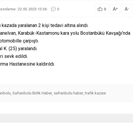
A
A
+
-
zenleme: 22.05.2023 13:36
0
0
kazada yaralanan 2 kişi tedavi altına alındı.
 panelvan, Karabük-Kastamonu kara yolu Bostanbükü Kavşağı’nda
tomobille çarpıştı.
l K. (25) yaralandı.
ri sevk edildi.
ırma Hastanesine kaldırıldı.
anbolu
Safranbolu Birlik Haber
safranbolu haber
trafik kazası
,
,
,