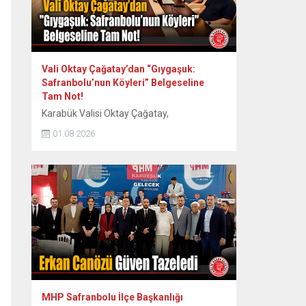
Vali Oktay Çağatay’dan “Gıygaşuk:
Safranbolu’nun Köyleri” Belgeseline
Tam Not!
Karabük Valisi Oktay Çağatay,
Safranbolu’nun 60 köyünün somut ve
01.08.2026
somut olmayan kültürel mirasını kayıt
altına alan “Gıygaşuk: Safranbolu’nun
Köyleri” adlı uzun metraj belgesel filmini
izledi. Vali Oktay Çağatay, Vali Yardımcıları
Erol Özkan ve Kerem Süleyman Yüksel ile
birlikte özel gösterime katıldı. Etkinlikte
ayrıca Safranbolu Alan Başkanı Cemil
Belder, Kültürel Miras...
MHP Safranbolu İlçe Başkanlığı