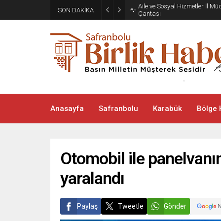
Aile ve Sosyal Hizmetler İl M
SON DAKİKA
Çantası
Anasayfa
Safranbolu
Karabük
Bölge 
Otomobil ile panelvanın
yaralandı
Paylaş
Tweetle
Gönder