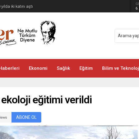
G
 yılda iki katını aştı
6
Haberleri
Ekonomi
Sağlık
Eğitim
Bilim ve Teknoloj
koloji eğitimi verildi
ABONE OL