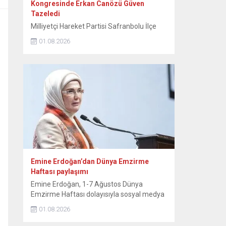
Kongresinde Erkan Canözü Güven
Tazeledi
Milliyetçi Hareket Partisi Safranbolu İlçe
Teşkilatının 15. Olağan Kongresinde tek
01.08.2026
aday olarak seçime giren mevcut başkan
Erkan Canözü, delegelerin oylarını alarak
yeniden başkan seçildi. MHP Safranbolu
İlçe Teşkilatının 15. Olağan Kongresi, Sunal
Tülbentçi Öğretmenevi’nde yoğun bir
katılımla gerçekleştirildi. Kongreye tek liste
ile giren mevcut İlçe Başkanı Erkan
Canözü, delegelerin güvenini...
Emine Erdoğan’dan Dünya Emzirme
Haftası paylaşımı
Emine Erdoğan, 1-7 Ağustos Dünya
Emzirme Haftası dolayısıyla sosyal medya
hesabından paylaşımda bulundu. Emine
01.08.2026
Erdoğan, NSosyal hesabından yaptığı
paylaşımda, “Anne sütü, yaşamın ilk