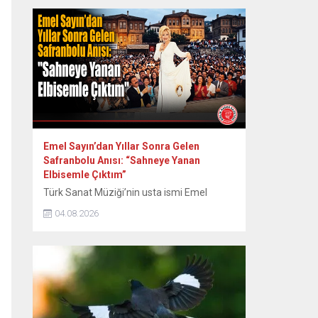
günlerinden itibaren bebeğin sağlıklı
büyümesini ve gelişimini destekleyen,
anne ile bebek arasındaki bağı
kuvvetlendiren eşsiz bir mucizedir. Her
damlasında şifa, güven ve sevgi vardır.
Diliyorum ki her...
Emel Sayın’dan Yıllar Sonra Gelen
Safranbolu Anısı: “Sahneye Yanan
Elbisemle Çıktım”
Türk Sanat Müziği’nin usta ismi Emel
Sayın, 90’lı yılların başında Safranbolu’da
04.08.2026
verdiği konserde sahne kostümünün
ütülenirken yanması nedeniyle yaşadığı
zor anları ve sonrasındaki renkli diyalogları
yıllar sonra paylaştı. Dönemin Safranbolu
Belediye Başkanı Mustafa Eren’in davetiyle
konser vermek üzere Safranbolu’ya gelen
ünlü sanatçı Emel Sayın, konakladığı tarihi