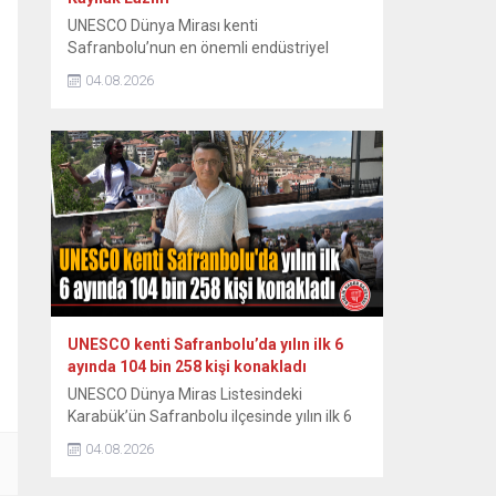
UNESCO Dünya Mirası kenti
Safranbolu’nun en önemli endüstriyel
miraslarından biri olan tarihi Eski
04.08.2026
Tabakhane Binası’nın rölöve, restitüsyon
ve restorasyon projeleri Koruma Bölge
Kurulu tarafından onaylandı. Yapının ayağa
kaldırılması için onaylı proje hazır
tutulurken, 80 ila 100 milyon TL’yi bulan
restorasyon maliyeti için kaynak arayışları
hız kazandı. Safranbolu Belediyesi Kültürel
Miras...
UNESCO kenti Safranbolu’da yılın ilk 6
ayında 104 bin 258 kişi konakladı
UNESCO Dünya Miras Listesindeki
Karabük’ün Safranbolu ilçesinde yılın ilk 6
ayında konaklayan yerli turist sayısında
04.08.2026
yüzde 7,1 artış yaşanırken, yabancı turist
sayısında ise yüzde 13 düşüş yaşandı.