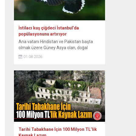
konakta sahne hazırlığı yaparken...
İstilacı kuş çiğdeci İstanbul’da
popülasyonunu artırıyor
Ana vatanı Hindistan ve Pakistan başta
olmak üzere Güney Asya olan, doğal
yayılışı Güneydoğu Asya’nın bazı
01.08.2026
bölgelerine de uzanan istilacı kuş türü
çiğdeci (Hint maynası), son yıllarda
İstanbul’da yaşam alanını genişletiyor.
Sığırcıkgiller familyasından, kahverengi
tüylü, sarı bacaklı olan ve göz çevresinde
sarı çıplak deri bulunan çiğdeci, zeki bir kuş
türü...
Tarihi Tabakhane İçin 100 Milyon TL’lik
Kaynak Lazım