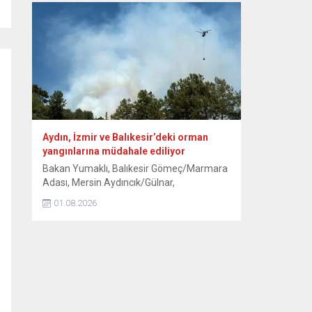
Osmanlı döneminden kalma han, hamam,
cami, çeşme, köprü ve geleneksel
konaklarıyla her yıl yüz binlerce ziyaretçiyi
ağırlayan tarihi ilçede yılın ilk yarısındaki
verilere...
Aydın, İzmir ve Balıkesir’deki orman
yangınlarına müdahale ediliyor
Bakan Yumaklı, Balıkesir Gömeç/Marmara
Adası, Mersin Aydıncık/Gülnar,
Antalya/Alanya Tepe Mahallesi ve
01.08.2026
Kocaeli/Dilovası orman yangınlarının
tamamen, İzmir/Buca’nın ise büyük ölçüde
kontrol altına alındığını bildirdi. Aydın’ın Çine
ilçesinde ormanlık alanda 30 Temmuz’da
başlayan yangına havadan ve karadan
müdahale 3. gününde sürüyor. Kavşıt
mevkisindeki ormanlık alanda devam eden
yangına ekipler, gece boyunca müdahale...