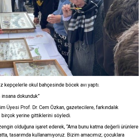
z kepçelerle okul bahçesinde böcek avı yaptı.
on insana dokunduk”
m Üyesi Prof. Dr. Cem Özkan, gazetecilere, farkındalık
irçok yerine gittiklerini söyledi.
an zengin olduğuna işaret ederek, “Ama bunu katma değerli ürünlere
atta, tasarımda kullanamıyoruz. Bizim amacımız; çocuklara