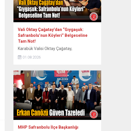
Vali Oktay Çağatay’dan “Gıygaşuk:
Safranbolu’nun Köyleri” Belgeseline
Tam Not!
Karabük Valisi Oktay Çağatay,
Safranbolu’nun 60 köyünün somut ve
01.08.2026
somut olmayan kültürel mirasını kayıt
altına alan “Gıygaşuk: Safranbolu’nun
Köyleri” adlı uzun metraj belgesel filmini
izledi. Vali Oktay Çağatay, Vali Yardımcıları
Erol Özkan ve Kerem Süleyman Yüksel ile
birlikte özel gösterime katıldı. Etkinlikte
ayrıca Safranbolu Alan Başkanı Cemil
Belder, Kültürel Miras...
MHP Safranbolu İlçe Başkanlığı