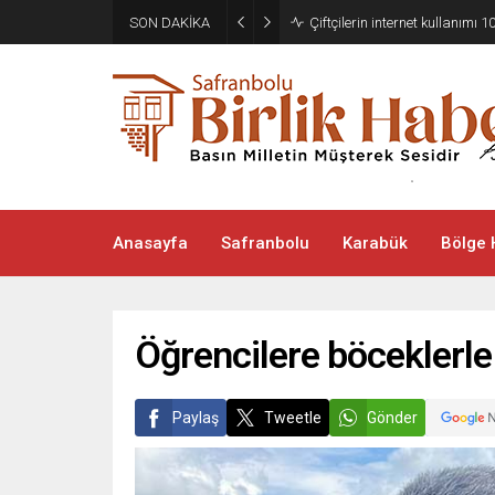
SON DAKİKA
Çiftçilerin internet kullanımı 10
Anasayfa
Safranbolu
Karabük
Bölge 
Öğrencilere böceklerle e
Paylaş
Tweetle
Gönder