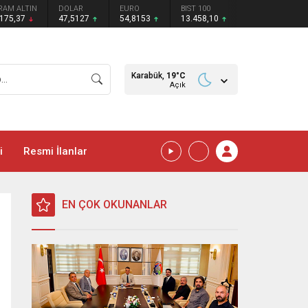
RAM ALTIN
DOLAR
EURO
BIST 100
.175,37
47,5127
54,8153
13.458,10
Karabük,
19
°C
Açık
i
Resmi İlanlar
EN ÇOK OKUNANLAR