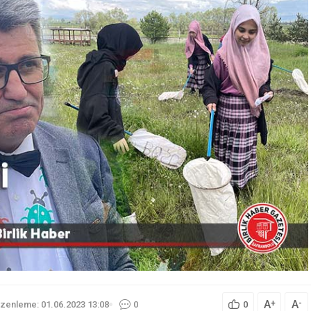
A
A
+
-
zenleme: 01.06.2023 13:08
0
0