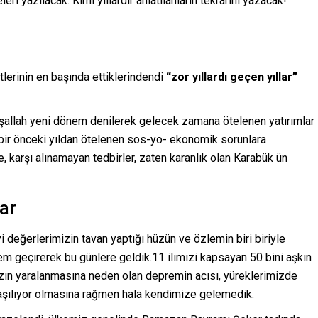
ri yazılacak. Kimi yıllardır anlatılanların tekrarını yazacak!
lerinin en başında ettiklerindendi
“zor yıllardı geçen yıllar”
allah yeni dönem denilerek gelecek zamana ötelenen yatırımlar
bir önceki yıldan ötelenen sos-yo- ekonomik sorunlara
e, karşı alınamayan tedbirler, zaten karanlık olan Karabük ün
lar
eğerlerimizin tavan yaptığı hüzün ve özlemin biri biriyle
önem geçirerek bu günlere geldik.11 ilimizi kapsayan 50 bini aşkın
ızın yaralanmasına neden olan depremin acısı, yüreklerimizde
klaşılıyor olmasına rağmen hala kendimize gelemedik.