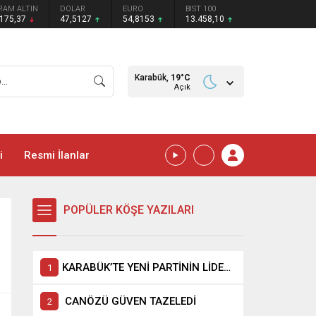
RAM ALTIN
DOLAR
EURO
BIST 100
.175,37
47,5127
54,8153
13.458,10
Karabük,
19
°C
Açık
i
Resmi İlanlar
POPÜLER KÖŞE YAZILARI
KARABÜK’TE YENİ PARTİNİN LİDERİ ELİF KÖSE Mİ?
CANÖZÜ GÜVEN TAZELEDİ