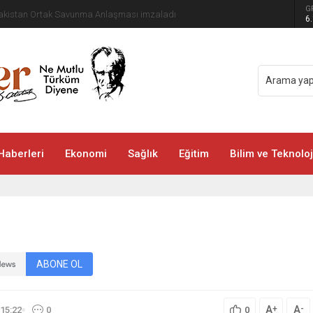
G
 Pakistan Ortak Savunma Anlaşması imzaladı
6
Haberleri
Ekonomi
Sağlık
Eğitim
Bilim ve Teknoloj
ABONE OL
A
A
+
-
15:22
0
0