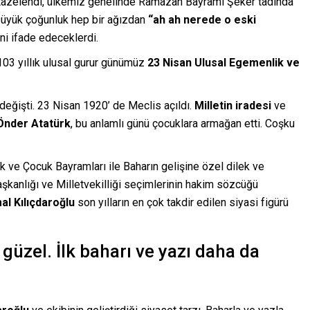
 tazelendi, ülkemiz genelinde Ramazan Bayramı Şeker tadında
 büyük çoğunluk hep bir ağızdan
“ah ah nerede o eski
i ifade edeceklerdi.
103 yıllık ulusal gurur günümüz
23 Nisan Ulusal Egemenlik ve
değişti. 23 Nisan 1920’ de Meclis açıldı.
Milletin iradesi
ve
Önder Atatürk
, bu anlamlı günü çocuklara armağan etti. Coşku
ve Çocuk Bayramları ile Baharın gelişine özel dilek ve
aşkanlığı ve Milletvekilliği seçimlerinin hakim sözcüğü
al Kılıçdaroğlu
son yılların en çok takdir edilen siyasi figürü
üzel. İlk baharı ve yazı daha da