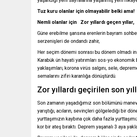
yaşandığı yeni sayfalarına yaşanmış yeni hikayele
Tuz kuru olanlar için olmayabilir belki ama!
Nemli olanlar için Zor yıllardı geçen yıllar,
Güne erebilme şansına erenlerin bayram sohbet
serzenişleri de ondandı zahir,
Her seçim dönemi sonrası bu dönem olmadı inş
Karabük ün hayati yatırımları sos-yo ekonomik 
yaklaşımları, korona virüs salgını, sele, deprem
semalarını zifiri karanlığa dönüştürdü.
Zor yıllardı geçirilen son yıl
Son zamanın yaşadığımız son bölümünü manevi d
yarıştığı, acıların, sevinçleri gölgelediği bir d
yurttaşımızın kaybına çok daha fazla yurttaşım
kor bir ateş bıraktı. Deprem yaşanalı 3 aya ya