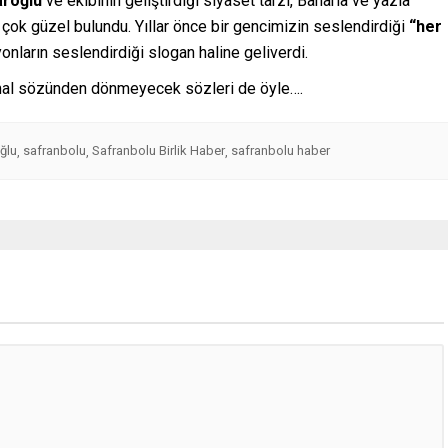
aroğlu
ve ekibinin geliştirdiği siyaset tarzı, Baharla ve yazla
çok güzel bulundu. Yıllar önce bir gencimizin seslendirdiği
“her
ların seslendirdiği slogan haline geliverdi.
emal sözünden dönmeyecek sözleri de öyle….
ğlu
safranbolu
Safranbolu Birlik Haber
safranbolu haber
,
,
,