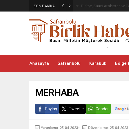
SON DAKİKA
Türkiye, Suudi Arabistan ve
Anasayfa
Safranbolu
Karabük
Bölge 
MERHABA
Paylaş
Tweetle
Gönder
Yayınlama: 25.04.2023
Düzenleme: 25.04.2023 