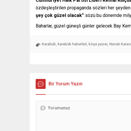
Cumhuriyet Halk Partisi Lideri Kemal Kılıçd
özdeşleştirilen propaganda sözleri her şeyden 
şey çok güzel olacak”
sözü bu dönemde milyon
Baharlar, güzel güneşli günler gelecek Bay K
Karabük
karabük haberleri
köşe yazısı
Necati Karao
,
,
,
Bir Yorum Yazın