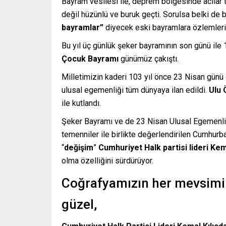
Bayram vesilesi ile, deprem bölgesinde acılar
değil hüzünlü ve buruk geçti. Sorulsa belki de
bayramlar”
diyecek eski bayramlara özlemlerin
Bu yıl üç günlük şeker bayramının son günü ile 
Çocuk Bayramı
günümüz çakıştı.
Milletimizin kaderi 103 yıl önce 23 Nisan günü 
ulusal egemenliği tüm dünyaya ilan edildi.
Ulu 
ile kutlandı.
Şeker Bayramı ve de 23 Nisan Ulusal Egemenlik 
temenniler ile birlikte değerlendirilen Cumhurb
“
değişim
”
Cumhuriyet Halk partisi lideri Kem
olma özelliğini sürdürüyor.
Coğrafyamızın her mevsimi g
güzel,