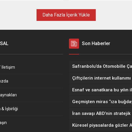
orular geliyor ardı ardına
aldı. Safranbolu UNESCO Kenti 
ndan Fiyatlar sizce Nasıl Ülkenin
Şehri Osmanlının Parmak izi
ı Belli, Emeklinin Maaşı belli,
Nüfusunu her geçen gün katlıy
Daha Fazla İçerik Yükle
 Ücret Belli Temcit Pilavı gibi
Bugün 70 Bin seviyesine...
ber Saatinde bunlar ön
aki sorular Sonunda birisinin
an Ağır...
SAL
Son Haberler
 İletişim
ızda
aynakları
& İşbirliği
aşın