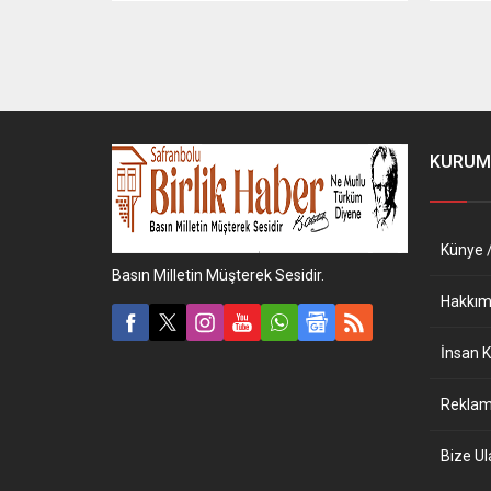
Fırıncılar Pide Fiyatlarını Uçurur ,
gibi s
Pazarcılar Vurdukça Vurur Şaşırdık mı
Arkası
? Elbette Hayır Burada olan Gerçek
Şartlar
Davulcu, ve...
Asgari
Her Ha
Piland
ağzınd
KURUM
Künye /
Basın Milletin Müşterek Sesidir.
Hakkım
İnsan K
Reklam 
Bize Ul