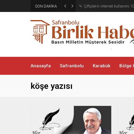
SON DAKİKA
Çiftçilerin internet kullanımı 10
Anasayfa
Safranbolu
Karabük
Bölge 
köşe yazısı