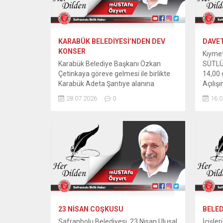
KARABÜK BELEDİYESİ’NDEN DEV
DAVET
KONSER
Kıymet
Karabük Belediye Başkanı Özkan
SÜTLÜ
Çetinkaya göreve gelmesi ile birlikte
14,00 
Karabük Adeta Şantıye alanına
dönmüş Toz, Toprak, Trafik her şey
DAVET
28.07.2026
0
16.0
birbirine karışmış ve bu olay yaklaşık
Eski D
iki yıl sürmüştü bugün Şehirdeki
KARA
çalışmalar yerine oturdu Son Olarak
“MİLL
Terminal geçici olarak açılışı yapıldı
BEKÇİS
Artık Eğlence Zamanı Yaklaşık İki yıl
Karab
Büyük sıkıntı Çeken Karabük...
Şube Y
Temsil
birlikt
23 NİSAN COŞKUSU
BELED
Safranbolu Belediyesi, 23 Nisan Ulusal
İçişle