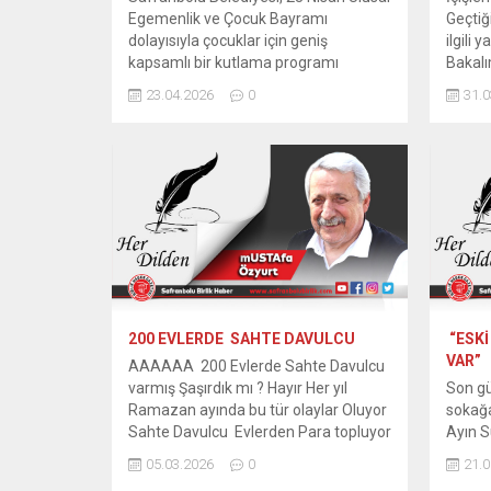
Egemenlik ve Çocuk Bayramı
Geçtiğ
dolayısıyla çocuklar için geniş
ilgili 
kapsamlı bir kutlama programı
Bakal
hazırladı. Safranbolu Belediye
BELED
23.04.2026
0
31.0
Başkanı Elif Köse göreve geldiği
SORUŞ
günden bu yana Özellikle Çocuklar
Bakanı
için yaptığı özel aktiviteler
Ulusal
dikkatlerden kaçmıyor “3 Nisan Ulusal
açıkl
Çocuk bayramında da Gösteri
ve 202
Fabrikası adlı tiyatro oyununun yanı
Türkiy
sıra Palyaço...
belediy
200 EVLERDE SAHTE DAVULCU
“ESKİ
VAR”
AAAAAA 200 Evlerde Sahte Davulcu
varmış Şaşırdık mı ? Hayır Her yıl
Son gü
Ramazan ayında bu tür olaylar Oluyor
sokağa
Sahte Davulcu Evlerden Para topluyor
Ayın 
Antalyayı sel vurur Bostanbükü
geldi
05.03.2026
0
21.0
Üreticileri Zam Yapar Ramazan gelir
mutl