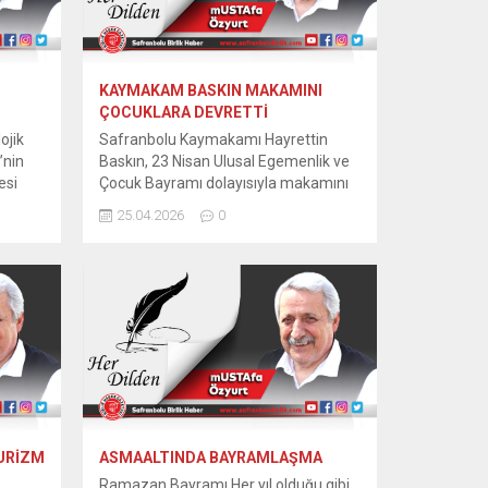
KAYMAKAM BASKIN MAKAMINI
ÇOCUKLARA DEVRETTİ
ojik
Safranbolu Kaymakamı Hayrettin
’nin
Baskın, 23 Nisan Ulusal Egemenlik ve
esi
Çocuk Bayramı dolayısıyla makamını
anatlar
temsili olarak Altın Safran
25.04.2026
0
İlkokulu öğrencisi Mina Öykü Güdük’e
devretti. Mustafa Kemal Atatürk
Tarafından ve Dünyada ilk olan 23
tik
Nisan Ulusal Çocuk Bayramı etkinlikleri
cak.
çerçevesinde Geleceğimiz olan
yer
Çocuklarımızı yarına hazırlamak adına
olarak
Safranbolu Kaymakamı Sayın
Hayrettin Baskın Koltuğunu Mina
Öykü Güdük’ e...
TURİZM
ASMAALTINDA BAYRAMLAŞMA
Ramazan Bayramı Her yıl olduğu gibi