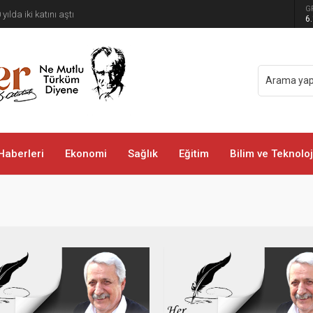
G
 yılda iki katını aştı
6
Haberleri
Ekonomi
Sağlık
Eğitim
Bilim ve Teknoloj