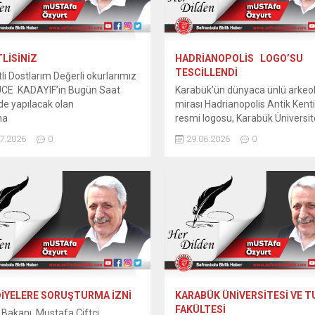
LİSİNİZ
HADRİANOPOLİS LOGO’SU
TESCİLLENDİ
li Dostlarım Değerli okurlarımız
CE KADAYIF’ın Bugün Saat
Karabük’ün dünyaca ünlü arkeol
de yapılacak olan
mirası Hadrianopolis Antik Kenti
Açılışına
resmi logosu, Karabük Üniversit
LİMİZSİNİZ Ergenekon Mah (
Safranbolu Fethi Toker Güzel S
7.2026
0
29.06.2026
0
ereevler ) Safir Bulvarı No; 7
ve Tasarım Fakültesi öğrencileri
BÜK ——————————————–
tarafından tasarlandı. Kültür ve
İ İRADENİN SARSILMAZ
Turizm Bakanlığı tarafından
İYİZ” Özçelik-İş Sendikası
onaylanarak tescillenen logo, an
ük Şube Başkanı Kenan Yılmaz,
kentin yeni kurumsal kimliği ola
önetim Kurulu üyeleri, İşyeri
Karabük’ün Eskipazar ilçesinde 
cileri ve Kardemir emekçileriyle
alan ve Karadeniz’in Zeugması 
e anlamlı bir anma etkinliğine...
adlandırılan Hadrianopolis Antik
Kentini tanıtmak...
İYELERE SORUŞTURMA İZNİ
KARABÜK ÜNİVERSİTESİ VE 
FAKÜLTESİ
ri Bakanı Mustafa Çiftçi