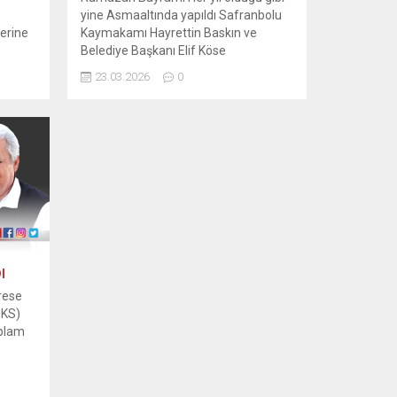
yine Asmaaltında yapıldı Safranbolu
zerine
Kaymakamı Hayrettin Baskın ve
Belediye Başkanı Elif Köse
bugünü
Öncülüğünde Safranbolu ilçe
23.03.2026
0
arak
Müdürleri STK lar Odra ve Cemiyet
92 yılı
Başkanları ile Vatandaşlar katıldılar
Havanın yağışlı olması nedeniyle
Fazla Rağbet Görmeyen
Bayramlaşma Programı Sonrasında
Kaymakam Hayrettin Baskın ,Belediye
racak
Başkanı Elif Köse İlçe Jandarma...
unan
sek
ç...
I
drese
NKS)
oplam
ranbolu
yer