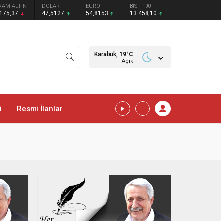
RAM ALTIN
DOLAR
EURO
BIST 100
.175,37
47,5127
54,8153
13.458,10
Karabük,
19
°C
Açık
i
Resmi İlanlar