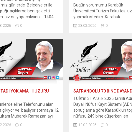
imiz günlerde Belediyeler ile
Bugün yorumumu Karabük
yaptığı açıklama beni şok etti
Üniversitesi Turizm Fakültesi ü
ım siz ne yapacaksınız 1404
yapmak istedim. Karabük
İYENİN 1298 TANESİNE
Üniversitesi‘nin kuruluşunu ve 
3.2026
0
28.03.2026
0
TURMA İZNİ VERİLMİŞ İçişleri
bildiğim ve Safranbolu basını ol
 Mustafa Çiftçi Önceki gün
bazı işler benim içimi acıtıyor. 19
 TV Kanallarında yaptığı
Şubat ayında zamanın
amada Ülke Genelinde Bulunan
Kaymakamı Yavuz Erkmen ile
5 yılı Ekim ayı itibarıyla
Belediye Başkanı Mustafa
e’de toplam 1404
Eren tarafından Karabük
e bulunuyor ....
Üniversitesi‘nin temelini oluştu
100 Dükkanlar Bölgesi’nde bul
Belediye Binası’nın Meslek Yük
Okulu yapılması konusunda
anlaşmaları ile başlayan bir süre
 TADI YOK AMA , HUZURU
SAFRANBOLU 70 BİNE DAYAND
TÜİK’in 31 Aralık 2025 tarihli A
nlerde eline Telefonunu alan
Dayalı Nüfus Kayıt Sistemi (AD
 çıkıyor ve başlıyor sormaya 12
sonuçlarına göre Karabük’ün t
Sultanı Mübarek Ramazan ayı
nüfusu 249 bine düşerken, en
kalabalık ilçe Merkez oldu. Saf
2.2026
0
12.02.2026
0
umusunuz/Memnunmusunuz
69 bin 592 nüfusla ikinci sırada 