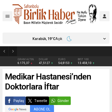
Karabük,
19
°C
Açık
“Senin Oğlun Bana Yazıyor” Dedi, Yumrukların Hedefi Oldu
GRAM ALTIN
DOLAR
EURO
BIST 100
6.175,37
47,5127
54,8153
13.458,10
Medikar Hastanesi’nden
Doktorlara İftar
Paylaş
Tweetle
Gönder
ABONE OL