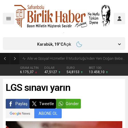
Karabük,
19
°C
Açık
Dünyanın üçüncü büyük yarı batık vinç gemisi İstanbul Boğazı’ndan geçiyor
GRAM ALTIN
DOLAR
EURO
BIST 100
6.175,37
47,5127
54,8153
13.458,10
LGS sınavı yarın
Paylaş
Tweetle
Gönder
ABONE OL