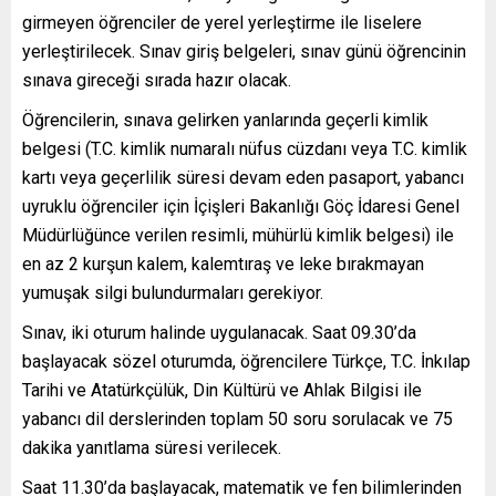
girmeyen öğrenciler de yerel yerleştirme ile liselere
yerleştirilecek. Sınav giriş belgeleri, sınav günü öğrencinin
sınava gireceği sırada hazır olacak.
Öğrencilerin, sınava gelirken yanlarında geçerli kimlik
belgesi (T.C. kimlik numaralı nüfus cüzdanı veya T.C. kimlik
kartı veya geçerlilik süresi devam eden pasaport, yabancı
uyruklu öğrenciler için İçişleri Bakanlığı Göç İdaresi Genel
Müdürlüğünce verilen resimli, mühürlü kimlik belgesi) ile
en az 2 kurşun kalem, kalemtıraş ve leke bırakmayan
yumuşak silgi bulundurmaları gerekiyor.
Sınav, iki oturum halinde uygulanacak. Saat 09.30’da
başlayacak sözel oturumda, öğrencilere Türkçe, T.C. İnkılap
Tarihi ve Atatürkçülük, Din Kültürü ve Ahlak Bilgisi ile
yabancı dil derslerinden toplam 50 soru sorulacak ve 75
dakika yanıtlama süresi verilecek.
Saat 11.30’da başlayacak, matematik ve fen bilimlerinden