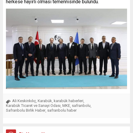
herkese hayırlı olması temennisinde bulundu.
Ali Keskinkılıç
Karabük
karabük haberleri
,
,
,
Karabük Ticaret ve Sanayi Odası
MKE
safranbolu
,
,
,
Safranbolu Birlik Haber
safranbolu haber
,