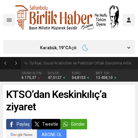
Karabük,
19
°C
Açık
Türkiye, Suudi Arabistan ve Pakistan Ortak Savunma Anlaşması imzaladı
GRAM ALTIN
DOLAR
EURO
BIST 100
6.175,37
47,5127
54,8153
13.458,10
KTSO’dan Keskinkılıç’a
ziyaret
Paylaş
Tweetle
Gönder
ABONE OL