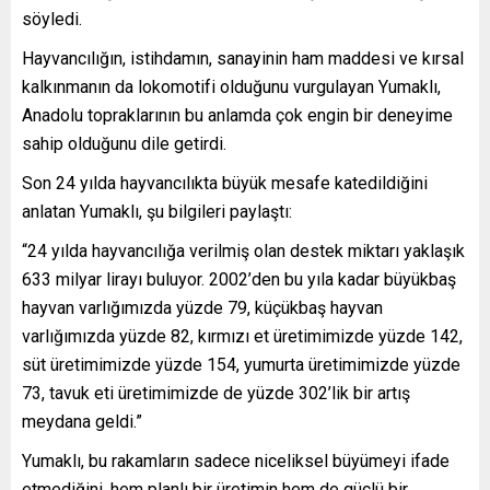
söyledi.
Hayvancılığın, istihdamın, sanayinin ham maddesi ve kırsal
kalkınmanın da lokomotifi olduğunu vurgulayan Yumaklı,
Anadolu topraklarının bu anlamda çok engin bir deneyime
sahip olduğunu dile getirdi.
Son 24 yılda hayvancılıkta büyük mesafe katedildiğini
anlatan Yumaklı, şu bilgileri paylaştı:
“24 yılda hayvancılığa verilmiş olan destek miktarı yaklaşık
633 milyar lirayı buluyor. 2002’den bu yıla kadar büyükbaş
hayvan varlığımızda yüzde 79, küçükbaş hayvan
varlığımızda yüzde 82, kırmızı et üretimimizde yüzde 142,
süt üretimimizde yüzde 154, yumurta üretimimizde yüzde
73, tavuk eti üretimimizde de yüzde 302’lik bir artış
meydana geldi.”
Yumaklı, bu rakamların sadece niceliksel büyümeyi ifade
etmediğini, hem planlı bir üretimin hem de güçlü bir