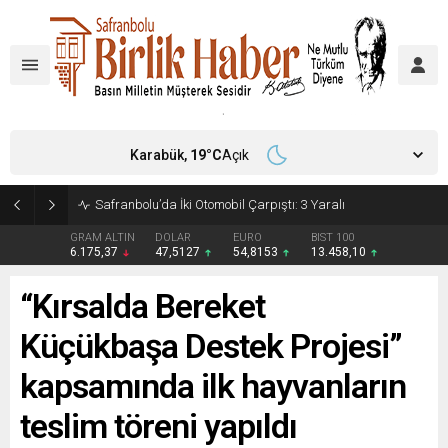
Karabük,
19
°C
Açık
Safranbolu’da İki Otomobil Çarpıştı: 3 Yaralı
GRAM ALTIN
DOLAR
EURO
BIST 100
6.175,37
47,5127
54,8153
13.458,10
“Kırsalda Bereket
Küçükbaşa Destek Projesi”
kapsamında ilk hayvanların
teslim töreni yapıldı