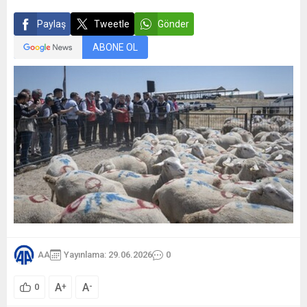
Paylaş
Tweetle
Gönder
ABONE OL
AA
Yayınlama: 29.06.2026
0
A
A
+
-
0