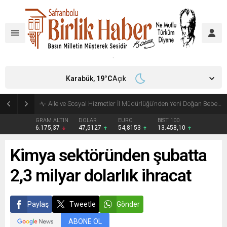
Karabük,
19
°C
Açık
Aile ve Sosyal Hizmetler İl Müdürlüğü’nden Yeni Doğan Bebekler İçin Destek Çantası
GRAM ALTIN
DOLAR
EURO
BIST 100
6.175,37
47,5127
54,8153
13.458,10
Kimya sektöründen şubatta
2,3 milyar dolarlık ihracat
Paylaş
Tweetle
Gönder
ABONE OL