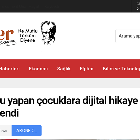
G
 Pakistan Ortak Savunma Anlaşması imzaladı
6
Haberleri
Ekonomi
Sağlık
Eğitim
Bilim ve Teknoloj
ru yapan çocuklara dijital hikaye
lendi
ABONE OL