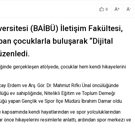
A
A
+
-
0
ersitesi (BAİBÜ) İletişim Fakültesi,
pan çocuklarla buluşarak “Dijital
üzenledi.
iğinde gerçekleşen atölyede, çocuklar hem kendi hikayelerini
cay Erdem ve Arş. Gör. Dr. Mahmut Rıfkı Ünal öncülüğünde
lüğü ev sahipliğinde, Nitelikli Eğitim ve Toplum Derneği
örlüğü yapan Gençlik ve Spor İlçe Müdürü İbrahim Damar oldu.
ye kapsamında kendi hayatlarından ve spor yolculuklarından
ar önce hikayelerini resimlerle anlattı, ardından spor merkezi ve