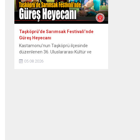
Taşköprü’de Sarımsak Festivali’nde
Güreş Heyecanı
Kastamonu’nun Taşköprü ilçesinde
düzenlenen 36. Uluslararası Kültür ve
Sarımsak Festivali kapsamında Gençler
05.08.2026
Karakucak Türkiye Şampiyonası ile
Başpehlivan Güreşleri heyecanı başladı.
Kastamonu’nun dünyaca ünlü sarımsağıyla
tanınan Taşköprü ilçesinde, 36. Uluslararası
Kültür ve Sarımsak Festivali coşkusu ata
sporu güreş müsabakalarıyla zirveye
tırmandı. Festival etkinlikleri çerçevesinde
organize edilen Gençler Karakucak Türkiye
Şampiyonası ve...