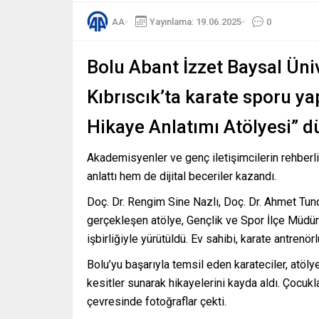
AA
Yayınlama: 19.06.2025
0
Bolu Abant İzzet Baysal Üniv
Kıbrıscık’ta karate sporu ya
Hikaye Anlatımı Atölyesi” d
Akademisyenler ve genç iletişimcilerin rehberl
anlattı hem de dijital beceriler kazandı.
Doç. Dr. Rengim Sine Nazlı, Doç. Dr. Ahmet Tun
gerçekleşen atölye, Gençlik ve Spor İlçe Müdür
işbirliğiyle yürütüldü. Ev sahibi, karate antren
Bolu’yu başarıyla temsil eden karateciler, atöl
kesitler sunarak hikayelerini kayda aldı. Çocukl
çevresinde fotoğraflar çekti.