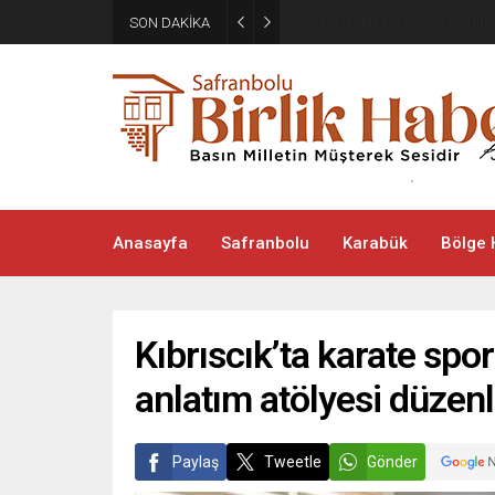
SON DAKİKA
Türkiye, Suudi Arabistan ve
Anasayfa
Safranbolu
Karabük
Bölge 
Kıbrıscık’ta karate spo
anlatım atölyesi düzen
Paylaş
Tweetle
Gönder