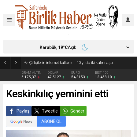
Karabük,
19
°C
Açık
Çiftçilerin internet kullanımı 10 yılda iki katını aştı
GRAM ALTIN
DOLAR
EURO
BIST 100
6.175,37
47,5127
54,8153
13.458,10
Keskinkılıç yeminini etti
Paylaş
Tweetle
Gönder
ABONE OL