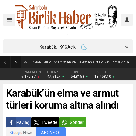
Karabük,
19
°C
Açık
Türkiye, Suudi Arabistan ve Pakistan Ortak Savunma Anlaşması imzaladı
GRAM ALTIN
DOLAR
EURO
BIST 100
6.175,37
47,5127
54,8153
13.458,10
Karabük’ün elma ve armut
türleri koruma altına alındı
Paylaş
Tweetle
Gönder
ABONE OL