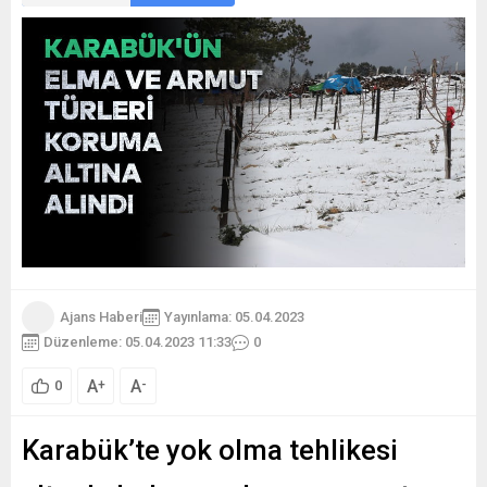
Ajans Haberi
Yayınlama: 05.04.2023
Düzenleme: 05.04.2023 11:33
0
A
A
+
-
0
Karabük’te yok olma tehlikesi